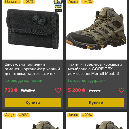
Новинка
–20%
Акція
–20%
Військовий тактичний
Тактичні трекінгові кросівки з
гаманець органайзер чорний
мембраною GORE TEX
для готівки, карток і візиток
демісезонні Merrell Moab 3
M-Tac Elite Gen. II Hex Black,
Vent Mid, колір Walnut 42,
Готово до відправки
Готово до відправки
з Cordura 1000D
унісекс, гумова підошва
733
5 200
₴
₴
916,25 ₴
6 500 ₴
Купити
Купити
Акція
–20%
Акція
–20%