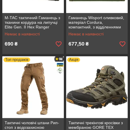
M-TAC тактичний Гаманець з
Гаманець Wisport оливковий,
тканини кордура на липучці
матеріал Cordura,
Elite Gen. II Hex Ranger
компактний, з відділеннями
Green, зелений, новий,
для карт та монет
Немає в наявності
Немає в наявності
кордура
690
677,50
₴
₴
Топ продажів
Акція
Тактичні чоловічі штани Рип-
Тактичні трекінгові кросівки з
стоп з водозахисною
мембраною GORE TEX