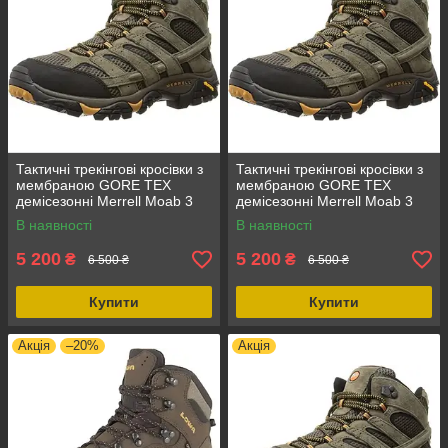
Тактичні трекінгові кросівки з
Тактичні трекінгові кросівки з
мембраною GORE TEX
мембраною GORE TEX
демісезонні Merrell Moab 3
демісезонні Merrell Moab 3
Vent Mid, колір Walnut 43.5,
Vent Mid, колір Walnut 45,
В наявності
В наявності
розмір 43.5
унісекс, гумова підошва
5 200
5 200
₴
₴
6 500 ₴
6 500 ₴
Купити
Купити
Акція
–20%
Акція