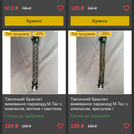
водовідштовхувальний,
універсальний Зелений
міцний матеріал
612
120
₴
₴
765 ₴
150 ₴
Купити
Купити
Топ продажів
–20%
Топ продажів
–20%
Тактичний Браслет
Тактичний Браслет
виживання паракорд M-Tac з
виживання паракорд M-Tac з
компасом, вогнем і свистком
компасом, кресалом і
розмір L, міцний і
свистком розмір L, міцний і
Готово до відправки
Готово до відправки
універсальний Зелений +
універсальний зіллям + жаба
білий
120
120
₴
₴
150 ₴
150 ₴