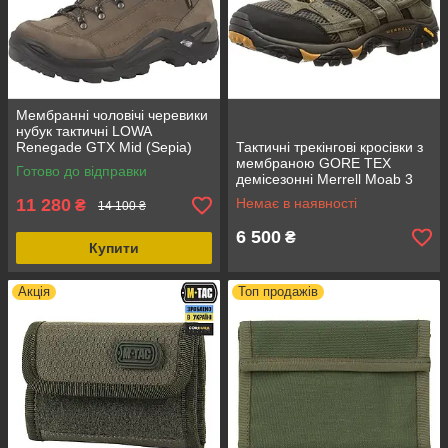
Мембранні чоловічі черевики
нубук тактичні LOWA
Renegade GTX Mid (Sepia)
Тактичні трекінгові кросівки з
ОРИГІНАЛ демісезонні 44,
мембраною GORE TEX
Готово до відправки
коричневі, нові
демісезонні Merrell Moab 3
Vent Mid, колір Walnut, розмір
11 280
Немає в наявності
₴
14 100 ₴
41
6 500
₴
Купити
Акція
Топ продажів