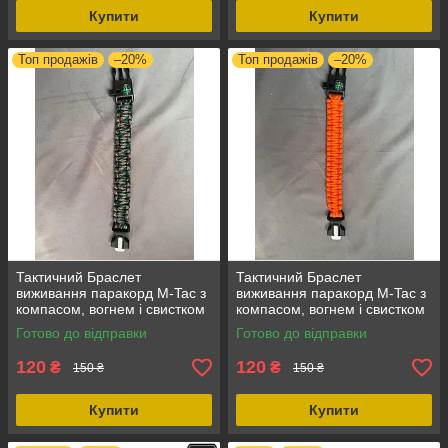
Купити
Купити
Топ продажів
–20%
Топ продажів
–20%
Тактичний Браслет
Тактичний Браслет
виживання паракорд M-Tac з
виживання паракорд M-Tac з
компасом, вогнем і свистком
компасом, вогнем і свистком
розмір L, міцний і
розмір L, міцний і
Готово до відправки
Готово до відправки
універсальний Зелений + хакі
універсальний Жовтогарячий
120
120
₴
₴
150 ₴
150 ₴
Купити
Купити