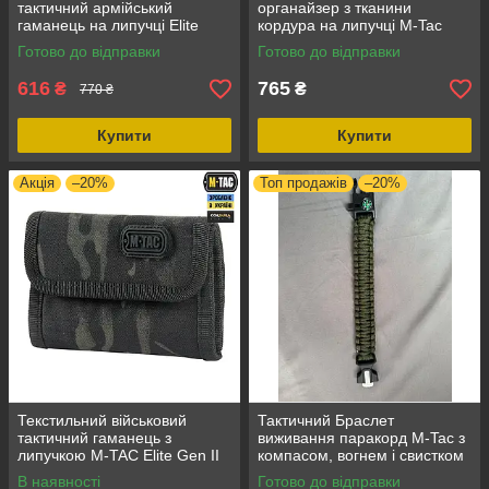
тактичний армійський
органайзер з тканини
гаманець на липучці Elite
кордура на липучці M-Tac
Gen. II Hex Мультикам, колір
Elite Gen.II Ranger Green,
Готово до відправки
Готово до відправки
Хакі, новий стан
колір зелений, матеріал
кордура
616
765
₴
₴
770 ₴
Купити
Купити
Акція
–20%
Топ продажів
–20%
Текстильний військовий
Тактичний Браслет
тактичний гаманець з
виживання паракорд M-Tac з
липучкою M-TAC Elite Gen II
компасом, вогнем і свистком
Hex Multicam Black,
розмір L, міцний і
В наявності
Готово до відправки