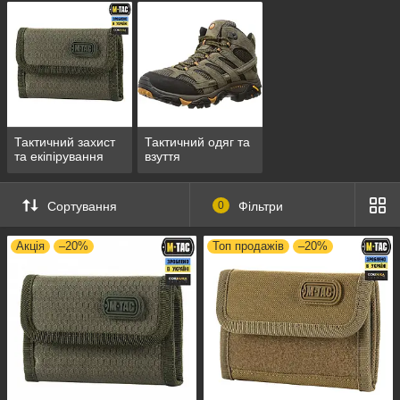
Тактичний захист
Тактичний одяг та
та екіпірування
взуття
Сортування
0
Фільтри
Акція
–20%
Топ продажів
–20%