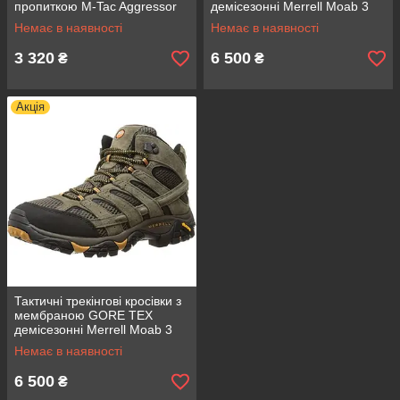
пропиткою M-Tac Aggressor
демісезонні Merrell Moab 3
Gen.II Flex Coyote Brown,
Vent Mid, колір Walnut 43,
Немає в наявності
Немає в наявності
розмір 30/32
гумова підошва, унісекс
3 320
6 500
₴
₴
Акція
Тактичні трекінгові кросівки з
мембраною GORE TEX
демісезонні Merrell Moab 3
Vent Mid, колір Walnut 44, для
Немає в наявності
активного відпочинку
6 500
₴