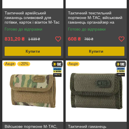
Тактичний армійський
Тактичний текстильний
гаманець оливковий для
портмоне M-TAC, військовий
готівки, карток і візиток M-Tac
гаманець органайзер на
Elite Gen. II Hex Ranger
липучці Elite Gen. II Coyote,
Готово до відправки
Готово до відправки
Green, з Cordura 1000D
стильний гаманець-
органайзер
831,20
608
₴
₴
1 039 ₴
760 ₴
Купити
Купити
Акція
–20%
Акція
Військове портмоне M-TAC,
Тактичний гаманець