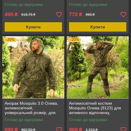
охорони та активного
вологостійкі, зберігають
Готово до відправки
Готово до відправки
відпочинку
тепло рук
495
772
₴
₴
618,75 ₴
965 ₴
Купити
Купити
–20%
–20%
Анорак Mosquito 3.0 Олива,
Антимоскітний костюм
антимоскітний,
Mosquito Олива (8123) для
універсальний розмір, для
активного відпочинку,
активного відпочинку, 100%
риболовлі, полювання та
Готово до відправки
Готово до відправки
поліестер
туризму, універсальний
розмір
690
968
₴
₴
862,50 ₴
1 210 ₴