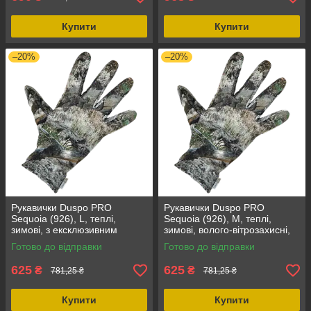
Купити
Купити
–20%
–20%
Рукавички Duspo PRO
Рукавички Duspo PRO
Sequoia (926), L, теплі,
Sequoia (926), M, теплі,
зимові, з ексклюзивним
зимові, волого-вітрозахисні,
мисливським
гіпоалергенні, зносостійкі
Готово до відправки
Готово до відправки
пофарбуванням, волого-
вітрозахисні
625
625
₴
₴
781,25 ₴
781,25 ₴
Купити
Купити