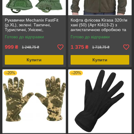
Рукавички Mechanix FastFit
Кофта флісова Kirasa 320г/м
(р.XL), зелені. Тактичні,
хакі (50) (Арт KI413-2) з
Туристичні, Унісекс,
антистатичною обробкою та
Демісезонні, з синтетичної
карманами на блискавці
Готово до відправки
Готово до відправки
шкіри
999
1 375
₴
₴
1 248,75 ₴
1 718,75 ₴
Купити
Купити
–20%
–20%