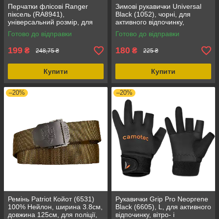
Перчатки флісові Ranger
Зимові рукавички Universal
піксель (RA8941),
Black (1052), чорні, для
універсальний розмір, для
активного відпочинку,
температури -25°С … +17°С
зберігають тепло, флісові,
Готово до відправки
Готово до відправки
для осені/зими
199
180
₴
₴
248,75 ₴
225 ₴
Купити
Купити
–20%
–20%
Ремінь Patriot Койот (6531)
Рукавички Grip Pro Neoprene
100% Нейлон, ширина 3.8см,
Black (6605), L, для активного
довжина 125см, для поліції,
відпочинку, вітро- і