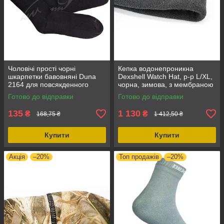
Чоловічі прості чорні
Кепка водонепроникна
шкарпетки бавовняні Duna
Dexshell Watch Hat, р-р L/XL,
2164 для повсякденного
чорна, зимова, з мембраною
носіння Розмір 25-27 (40-42)
Porelle
Готово до відправки
Готово до відправки
водонепроникні шкарпетки
135
1 130
₴
₴
168,75 ₴
1 412,50 ₴
Купити
Купити
Акція
–20%
Топ продажів
–20%