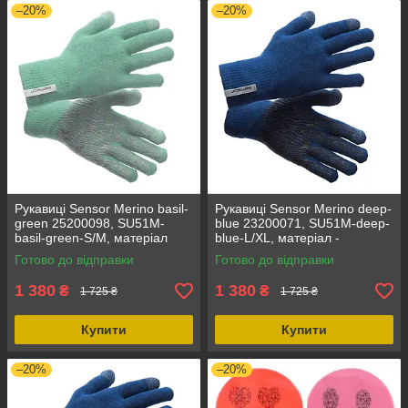
–20%
–20%
Рукавиці Sensor Merino basil-
Рукавиці Sensor Merino deep-
green 25200098, SU51M-
blue 23200071, SU51M-deep-
basil-green-S/M, матеріал
blue-L/XL, матеріал -
Мерино, розмір S/M, для
Мерино, розмір - L/XL, вид -
Готово до відправки
Готово до відправки
зимових видів спорту
рукавички
1 380
1 380
₴
₴
1 725 ₴
1 725 ₴
Купити
Купити
–20%
–20%