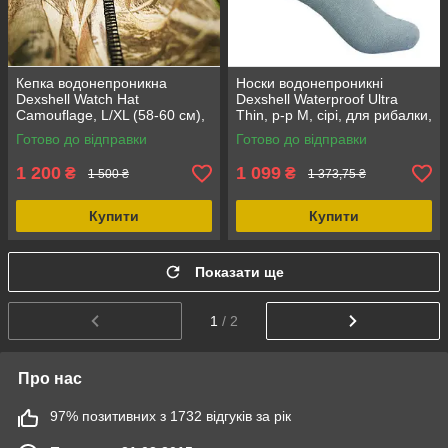
Кепка водонепроникна
Носки водонепроникні
Dexshell Watch Hat
Dexshell Waterproof Ultra
Camouflage, L/XL (58-60 см),
Thin, р-р М, сірі, для рибалки,
камуфляж, для полювання та
термошкарпетки
Готово до відправки
Готово до відправки
риболовлі
1 200
1 099
₴
₴
1 500 ₴
1 373,75 ₴
Купити
Купити
Показати ще
1
/ 2
Про нас
97% позитивних з 1732 відгуків за рік