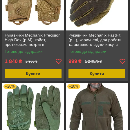
Рукавички Mechanix Precision
Рукавички Mechanix FastFit
High Dex (р.M), койот,
(р.L), коричневі, для роботи
протиковзке покриття
та активного відпочинку, з
Padlock, еластичні манжети
еластичними манжетами
Готово до відправки
Готово до відправки
1 840
999
₴
₴
2 300 ₴
1 248,75 ₴
Купити
Купити
–20%
–20%