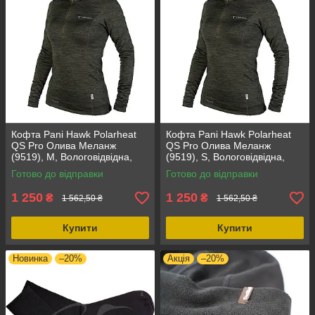
Кофта Pani Hawk Polarheat
Кофта Pani Hawk Polarheat
QS Pro Олива Меланж
QS Pro Олива Меланж
(9519), M, Вологовідвідна,
(9519), S, Вологовідвідна,
Швидке висихання,
Фліс, Осінь, Зима, Швидке
Готово до відправки
Готово до відправки
Еластичність, Легкість, Осінь,
висихання, Еластичність
Зима
1 250
1 250
₴
₴
1 562,50 ₴
1 562,50 ₴
Купити
Купити
Новинка
–20%
Акція
–20%