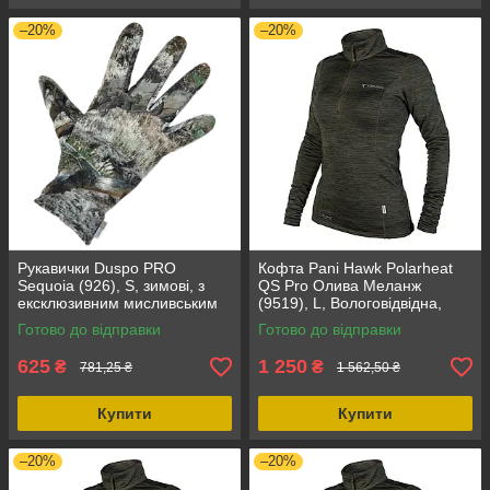
–20%
–20%
Рукавички Duspo PRO
Кофта Pani Hawk Polarheat
Sequoia (926), S, зимові, з
QS Pro Олива Меланж
ексклюзивним мисливським
(9519), L, Вологовідвідна,
пофарбуванням,
Швидке висихання,
Готово до відправки
Готово до відправки
гіпоалергенні, волого-
Повітропроникність,
вітрозахисні
Спортивний дизайн
625
1 250
₴
₴
781,25 ₴
1 562,50 ₴
Купити
Купити
–20%
–20%