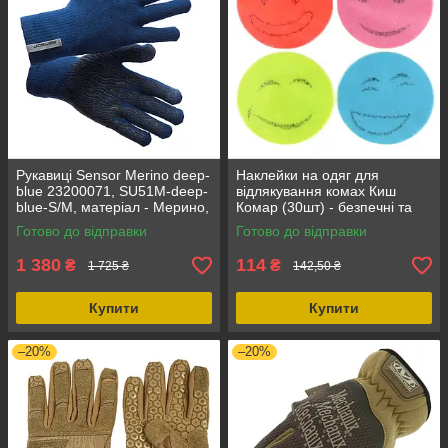
Рукавиці Sensor Merino deep-
Наклейки на одяг для
blue 23200071, SU51M-deep-
відлякування комах Киш
blue-S/M, матеріал - Мерино,
Комар (30шт) - безпечні та
розмір - S/M, колір - Синій
ефективні, яскраві кольори,
Готово до відправки
Готово до відправки
натуральний інгредієнт
1 380
114
₴
₴
1 725 ₴
142,50 ₴
Купити
Купити
–20%
–20%