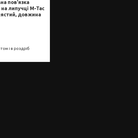
на пов'язка
на липучці M-Tac
лястий, довжина
том і в роздріб