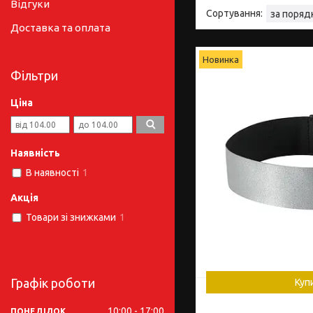
Відгуки
Доставка та оплата
Новинка
Фільтри
Ціна
Наявність
В наявності
1
Акція
Товари зі знижками
1
Графік роботи
Куп
10:00
17:00
ПОНЕДІЛОК