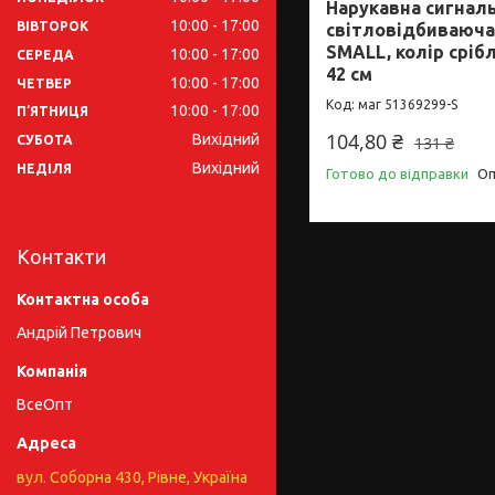
Нарукавна сигналь
10:00
17:00
ВІВТОРОК
світловідбиваюча 
SMALL, колір сріб
10:00
17:00
СЕРЕДА
42 см
10:00
17:00
ЧЕТВЕР
маг 51369299-S
10:00
17:00
ПʼЯТНИЦЯ
104,80 ₴
Вихідний
131 ₴
СУБОТА
Вихідний
НЕДІЛЯ
Готово до відправки
Оп
Контакти
Андрій Петрович
ВсеОпт
вул. Соборна 430, Рівне, Україна