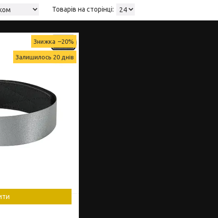
–20%
Залишилось 20 днів
ити