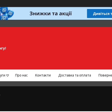
нгу!
уги
Про нас
Контакти
Доставка та оплата
Поверне
г