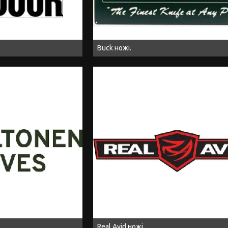
Buck ножі.
Real Avid ножі