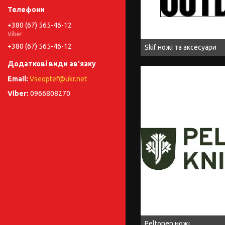
+380 (67) 565-46-12
Viber
+380 (67) 565-46-12
Skif ножі та аксесуари
Vseoptef@ukr.net
0966808270
Peltonen ножі