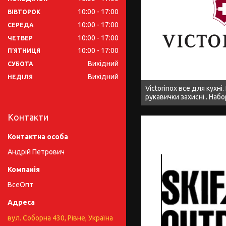
10:00
17:00
ВІВТОРОК
10:00
17:00
СЕРЕДА
10:00
17:00
ЧЕТВЕР
10:00
17:00
ПʼЯТНИЦЯ
Вихідний
СУБОТА
Вихідний
НЕДІЛЯ
Victorinox все для кухні.
рукавички захисні . Наб
Контакти
Андрій Петрович
ВсеОпт
вул. Соборна 430, Рівне, Україна