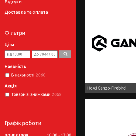
Відгуки
Доставка та оплата
Фільтри
Ціна
Наявність
В наявності
2068
Акція
Ножі Ganzo-Firebird
Товари зі знижками
2068
Графік роботи
10:00
17:00
ПОНЕДІЛОК