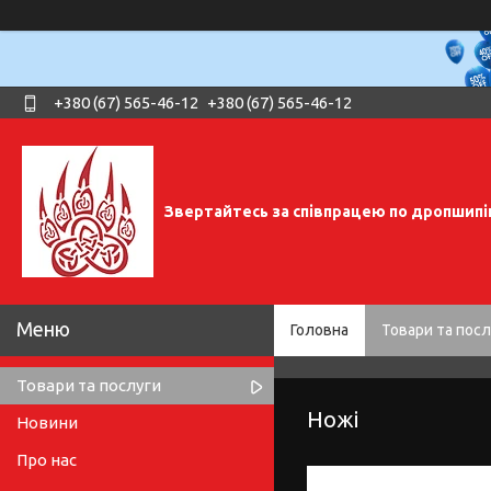
+380 (67) 565-46-12
+380 (67) 565-46-12
Звертайтесь за співпрацею по дропшипі
Головна
Товари та посл
Товари та послуги
Ножі
Новини
Про нас