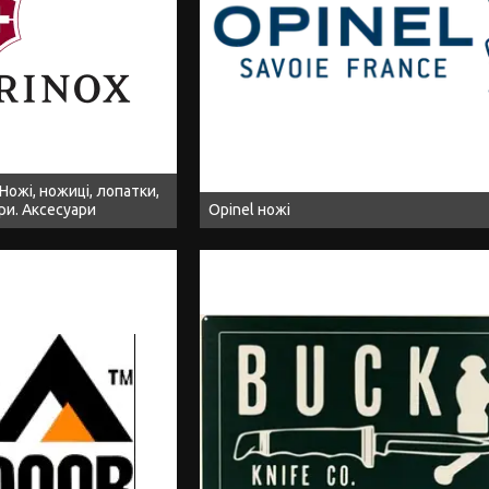
 Ножі, ножиці, лопатки,
ори. Аксесуари
Opinel ножі