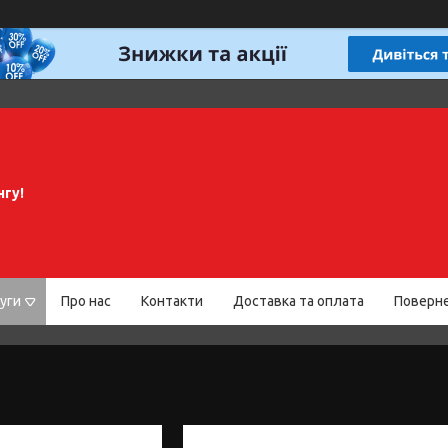
нгу!
уги
Про нас
Контакти
Доставка та оплата
Поверне