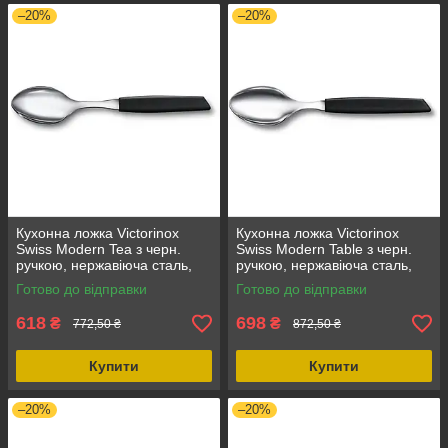
–20%
–20%
Кухонна ложка Victorinox
Кухонна ложка Victorinox
Swiss Modern Tea з черн.
Swiss Modern Table з черн.
ручкою, нержавіюча сталь,
ручкою, нержавіюча сталь,
поліпропілен, 1 шт., 100%
поліпропіленова ручка, 1 шт.
Готово до відправки
Готово до відправки
оригінал
618
698
₴
₴
772,50 ₴
872,50 ₴
Купити
Купити
–20%
–20%