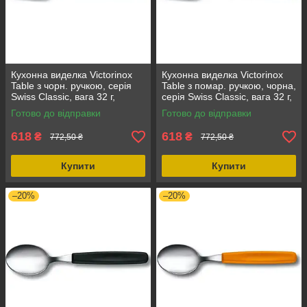
Кухонна виделка Victorinox
Кухонна виделка Victorinox
Table з чорн. ручкою, серія
Table з помар. ручкою, чорна,
Swiss Classic, вага 32 г,
серія Swiss Classic, вага 32 г,
матеріал - нержавіюча сталь
матеріал - нержавіюча сталь
Готово до відправки
Готово до відправки
618
618
₴
₴
772,50 ₴
772,50 ₴
Купити
Купити
–20%
–20%