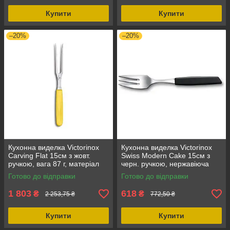
Купити
Купити
–20%
–20%
Кухонна виделка Victorinox
Кухонна виделка Victorinox
Carving Flat 15см з жовт.
Swiss Modern Cake 15см з
ручкою, вага 87 г, матеріал
черн. ручкою, нержавіюча
леза — нержавіюча сталь,
сталь, для десертів,
Готово до відправки
Готово до відправки
поліпропіленова ручка
поліпропіленова ручка
1 803
618
₴
₴
2 253,75 ₴
772,50 ₴
Купити
Купити