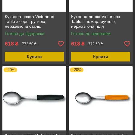
Кухонна ложка Victorinox
Кухонна ложка Victorinox
Table з чорн. ручкою,
Table з помар. ручкою,
нержавіюча сталь,
нержавіюча, для
поліпропілен, 0.043 кг,
приготування їжі, 30 см
Готово до відправки
Готово до відправки
чорний колір
618
618
₴
₴
772,50 ₴
772,50 ₴
Купити
Купити
–20%
–20%