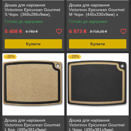
Дошка для нарізання
Дошка для нарізання
Victorinox Epicurean Gourmet
Victorinox Epicurean Gourmet
S Чорн. (368x286x9мм),
M Чорн. (445x330x9мм) з
паперовий композит, 1021 г,
канавкою для соку,
Готово до відправки
Готово до відправки
термостійка до 175°C
екологічний, двостороння
5 408
6 973
₴
₴
6 760 ₴
8 716,25 ₴
Купити
Купити
–20%
–20%
Дошка для нарізання
Дошка для нарізання
Victorinox Epicurean Gourmet
Victorinox Epicurean Gourmet
L Кор. (495x381x9мм),
L Чорн. (495x381x9мм),