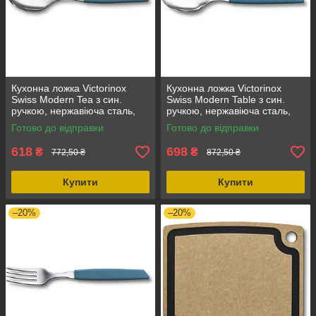
Кухонна ложка Victorinox
Кухонна ложка Victorinox
Swiss Modern Tea з син.
Swiss Modern Table з син.
ручкою, нержавіюча сталь,
ручкою, нержавіюча сталь,
поліпропілен, 100% оригінал,
поліпропіленова ручка, 100%
Готово до відправки
Готово до відправки
посуд для чаю
оригінал
618
698
₴
₴
772,50 ₴
872,50 ₴
Купити
Купити
–20%
–20%