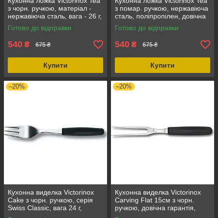
Кухонна ложка Victorinox Tea
Кухонна ложка Victorinox Tea
з чорн. ручкою, матеріал -
з помар. ручкою, нержавіюча
нержавіюча сталь, вага - 26 г,
сталь, поліпропілен, довічна
колір - чорний
гарантія, вага 26 г
Готово до відправки
Готово до відправки
540
540
₴
₴
675 ₴
675 ₴
Купити
Купити
–20%
–20%
Кухонна виделка Victorinox
Кухонна виделка Victorinox
Cake з чорн. ручкою, серія
Carving Flat 15см з чорн.
Swiss Classic, вага 24 г,
ручкою, довічна гарантія,
матеріал - нержавіюча сталь,
нержавіюча сталь, вага 87 г