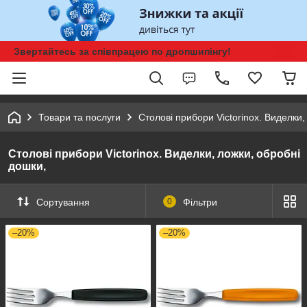
Звертайтесь за співпрацею по дропшипінгу!
Товари та послуги
Столові прибори Victorinox. Виделки,
Столові прибори Victorinox. Виделки, ложки, обробні
дошки,
Сортування
0
Фільтри
–20%
–20%