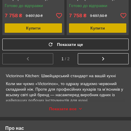
паперовий композит, 1996 г.,
екологічний паперовий
Готово до відправки
Готово до відправки
термостійка до 175°C
композит, термостійка до
175°C
7 758
7 758
₴
₴
9 697,50 ₴
9 697,50 ₴
Купити
Купити
Показати ще
1
/ 2
Victorinox Kitchen: Швейцарський стандарт на вашій кухні
Коли ми чуємо «Victorinox», то одразу згадуємо червоний
складаний ніж. Проте для професійних кухарів та м’ясників у
всьому світі цей бренд — насамперед виробник одних із
найкращих робочих інструментів для кухні.
Історія: Від армійського замовлення до кулінарного олімпу
Показати все
Історія кухонних ножів Victorinox почалася майже одночасно
з армійськими, ще наприкінці XIX століття. Карл Елзенер,
засновник компанії, розумів, що майстерність загартування
Про нас