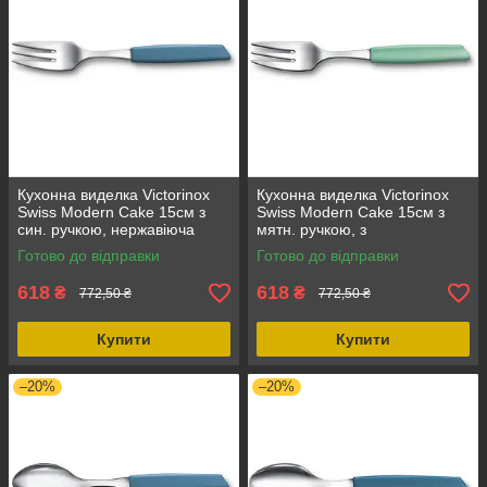
Кухонна виделка Victorinox
Кухонна виделка Victorinox
Swiss Modern Cake 15см з
Swiss Modern Cake 15см з
син. ручкою, нержавіюча
мятн. ручкою, з
сталь, поліпропіленова
висококласної неіржавної
Готово до відправки
Готово до відправки
ручка, десертна вилка
сталі, для десертів
618
618
₴
₴
772,50 ₴
772,50 ₴
Купити
Купити
–20%
–20%