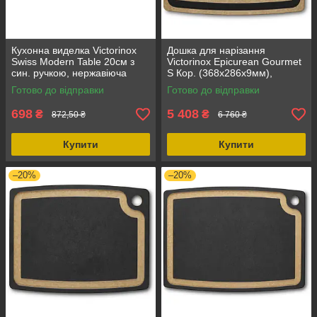
Кухонна виделка Victorinox
Дошка для нарізання
Swiss Modern Table 20см з
Victorinox Epicurean Gourmet
син. ручкою, нержавіюча
S Кор. (368x286x9мм),
сталь, для посудомийної
екологічний паперовий
Готово до відправки
Готово до відправки
машини, оригінал
композит, 1021 г
698
5 408
₴
₴
872,50 ₴
6 760 ₴
Купити
Купити
–20%
–20%