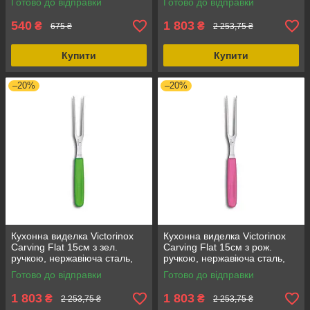
Готово до відправки
Готово до відправки
колір чорний
540
1 803
₴
₴
675 ₴
2 253,75 ₴
Купити
Купити
–20%
–20%
Кухонна виделка Victorinox
Кухонна виделка Victorinox
Carving Flat 15см з зел.
Carving Flat 15см з рож.
ручкою, нержавіюча сталь,
ручкою, нержавіюча сталь,
поліпропіленова рукоятка, 87
для обробки, вага - 87 г
Готово до відправки
Готово до відправки
г
1 803
1 803
₴
₴
2 253,75 ₴
2 253,75 ₴