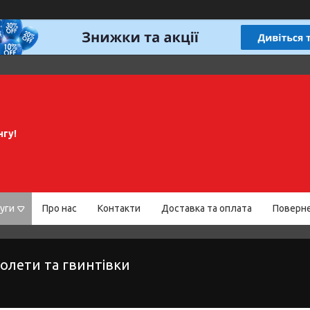
нгу!
уги
Про нас
Контакти
Доставка та оплата
Поверне
олети та гвинтівки