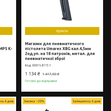
Купити
Магазин для пневматичного
MP5 K-
пістолета Umarex XBG кал.4,5мм
2од.уп. на 18 патронів, метал. для
пневматичної зброї
00015.8173.1
1 134 ₴
1 417,50 ₴
Готово до відправки
сь 6 днів
–20%
Залишилось 6 днів