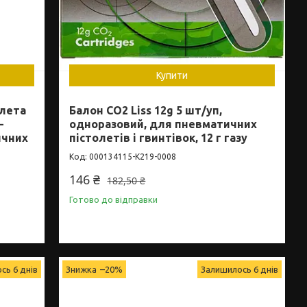
Купити
олета
Балон CO2 Liss 12g 5 шт/уп,
-
одноразовий, для пневматичних
ичних
пістолетів і гвинтівок, 12 г газу
000134115-K219-0008
146 ₴
182,50 ₴
Готово до відправки
сь 6 днів
–20%
Залишилось 6 днів