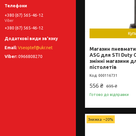
+380 (67) 565-46-12
Viber
+380 (67) 565-46-12
Куп
Vseoptef@ukr.net
Магазин пневмати
ASG для STI Duty O
0966808270
змінні магазини 
пістолетів
000116731
556 ₴
695 ₴
Готово до відправки
–20%