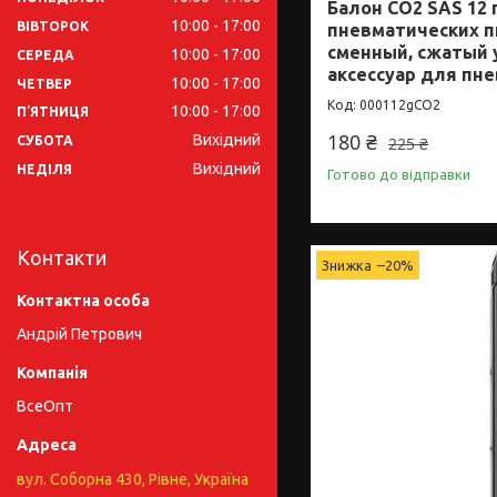
Балон CO2 SAS 12 
10:00
17:00
ВІВТОРОК
пневматических пи
сменный, сжатый 
10:00
17:00
СЕРЕДА
аксессуар для пн
10:00
17:00
ЧЕТВЕР
000112gCO2
10:00
17:00
ПʼЯТНИЦЯ
180 ₴
Вихідний
225 ₴
СУБОТА
Вихідний
НЕДІЛЯ
Готово до відправки
Контакти
–20%
Андрій Петрович
ВсеОпт
вул. Соборна 430, Рівне, Україна