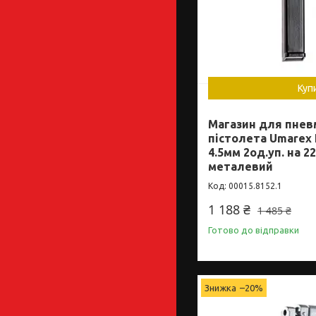
Куп
Магазин для пнев
пістолета Umarex 
4.5мм 2од.уп. на 2
металевий
00015.8152.1
1 188 ₴
1 485 ₴
Готово до відправки
–20%