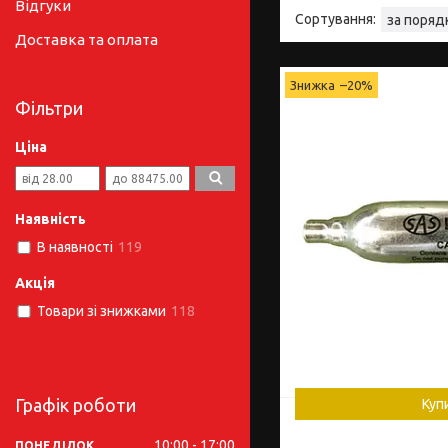
Відгуки
Доставка та оплата
–20%
Фільтри
Ціна
Наявність
В наявності
119
Акція
Товари зі знижками
118
Графік роботи
Куп
10:00
17:00
ПОНЕДІЛОК