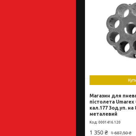
Куп
Магазин для пнев
пістолета Umarex
кал.177 3од.уп. на 
металевий
0001416.120
1 350 ₴
1 687,50 ₴