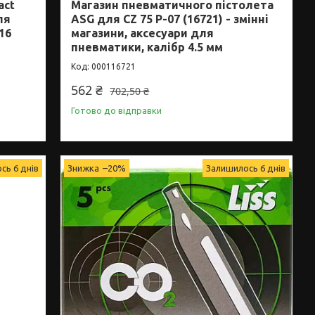
act
Магазин пневматичного пістолета
ля
ASG для CZ 75 P-07 (16721) - змінні
16
магазини, аксесуари для
пневматики, калібр 4.5 мм
000116721
562 ₴
702,50 ₴
Готово до відправки
сь 6 днів
–20%
Залишилось 6 днів