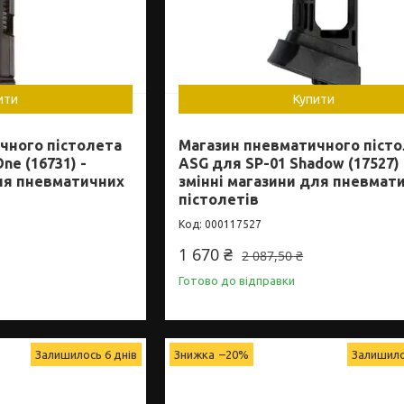
ити
Купити
чного пістолета
Магазин пневматичного піст
ne (16731) -
ASG для SP-01 Shadow (17527) 
для пневматичних
змінні магазини для пневмат
пістолетів
000117527
1 670 ₴
2 087,50 ₴
Готово до відправки
Залишилось 6 днів
–20%
Залишило