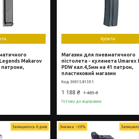
ити
Купити
матичного
Магазин для пневматичного
Legends Makarov
пістолета - кулемета Umarex 
2 патрони,
PDW кал.4,5мм на 41 патрон,
пластиковий магазин
00015.8159.1
1 188 ₴
1 485 ₴
Готово до відправки
Залишилось 6 днів
–20%
Залишило