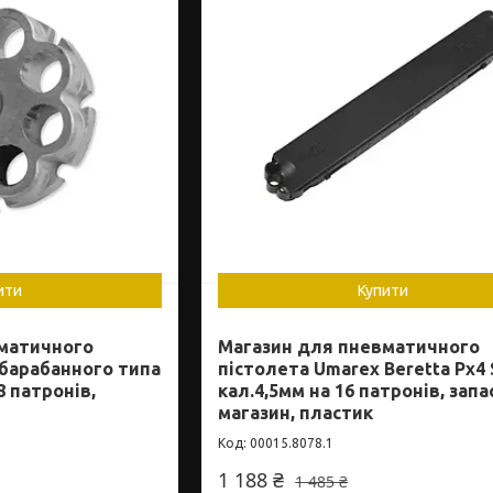
ити
Купити
матичного
Магазин для пневматичного
 барабанного типа
пістолета Umarex Beretta Px4
8 патронів,
кал.4,5мм на 16 патронів, зап
магазин, пластик
00015.8078.1
1 188 ₴
1 485 ₴