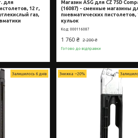
г. для
Магазин ASG для CZ 75D Comp
столетов, 12 г,
(16087) - сменные магазины д
углекислый газ,
пневматических пистолетов, 
евматики
кульок
000116087
1 760 ₴
2 200 ₴
Готово до відправки
Залишилось 6 днів
–20%
Залишило