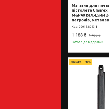
Магазин для пнев
пістолета Umarex 
M&P40 кал.4,5мм 2о
патронів, метале
00015.8093.1
1 188 ₴
1 485 ₴
Готово до відправки
–20%