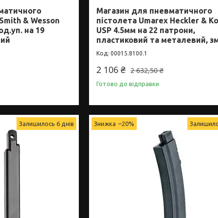
матичного
Магазин для пневматичного
Smith & Wesson
пістолета Umarex Heckler & K
д.уп. на 19
USP 4.5мм на 22 патрони,
вий
пластиковий та металевий, з
00015.8100.1
2 106 ₴
2 632,50 ₴
Готово до відправки
Залишилось 6 днів
–20%
Залишило