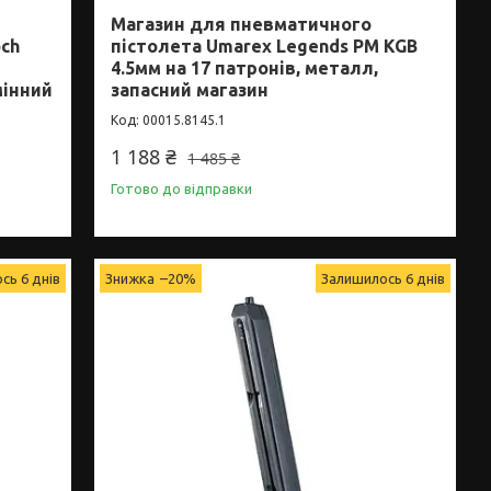
Магазин для пневматичного
och
пістолета Umarex Legends PM KGB
4.5мм на 17 патронів, металл,
мінний
запасний магазин
00015.8145.1
1 188 ₴
1 485 ₴
Готово до відправки
сь 6 днів
–20%
Залишилось 6 днів