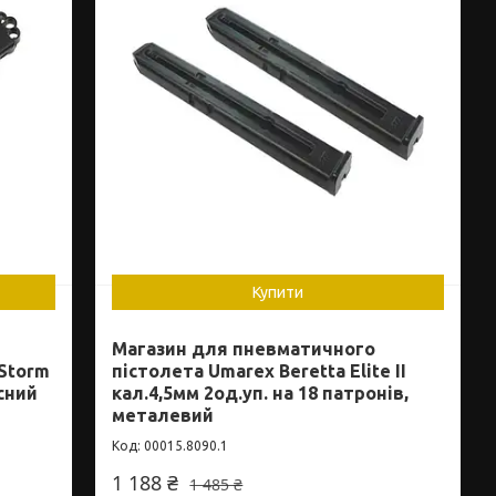
Купити
Магазин для пневматичного
 Storm
пістолета Umarex Beretta Elite II
асний
кал.4,5мм 2од.уп. на 18 патронів,
металевий
00015.8090.1
1 188 ₴
1 485 ₴