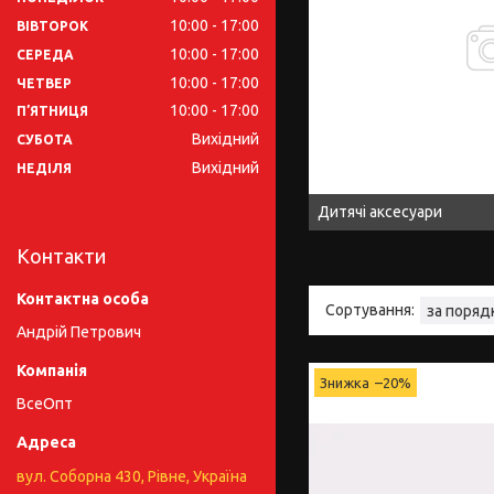
10:00
17:00
ВІВТОРОК
10:00
17:00
СЕРЕДА
10:00
17:00
ЧЕТВЕР
10:00
17:00
ПʼЯТНИЦЯ
Вихідний
СУБОТА
Вихідний
НЕДІЛЯ
Дитячі аксесуари
Контакти
Андрій Петрович
–20%
ВсеОпт
вул. Соборна 430, Рівне, Україна