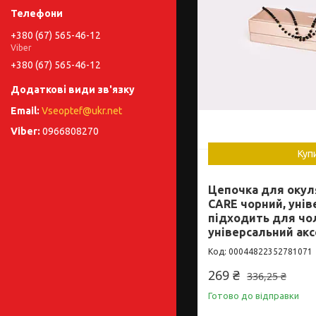
+380 (67) 565-46-12
Viber
+380 (67) 565-46-12
Vseoptef@ukr.net
0966808270
Куп
Цепочка для окул
CARE чорний, унів
підходить для чол
універсальний акс
00044822352781071
269 ₴
336,25 ₴
Готово до відправки