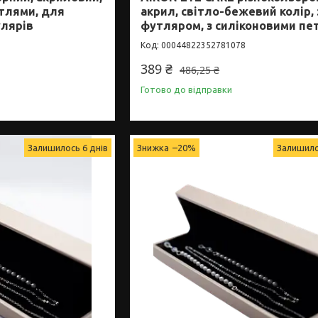
етлями, для
акрил, світло-бежевий колір, 
улярів
футляром, з силіконовими пе
00044822352781078
389 ₴
486,25 ₴
Готово до відправки
Залишилось 6 днів
–20%
Залишило