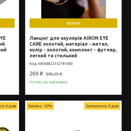
Купити
EYE
Ланцюг для окулярів AIRON EYE
ий
CARE золотий, матеріал - метал,
ний
колір - золотий, комплект - футляр,
легкий та стильний
00044822352781080
269 ₴
336,25 ₴
Готово до відправки
сь 6 днів
–20%
Залишилось 6 днів