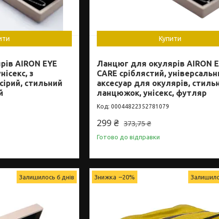
ити
Купити
рів AIRON EYE
Ланцюг для окулярів AIRON 
нісекс, з
CARE сріблястий, універсальн
 сірий, стильний
аксесуар для окулярів, стиль
й
ланцюжок, унісекс, футляр
00044822352781079
299 ₴
373,75 ₴
Готово до відправки
Залишилось 6 днів
–20%
Залишило