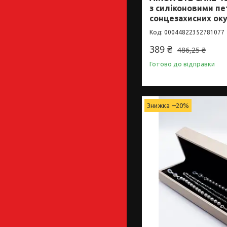
з силіконовими п
сонцезахисних ок
00044822352781077
389 ₴
486,25 ₴
Готово до відправки
–20%