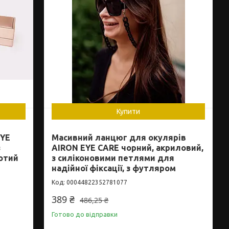
Купити
EYE
Масивний ланцюг для окулярів
з
AIRON EYE CARE чорний, акриловий,
лотий
з силіконовими петлями для
надійної фіксації, з футляром
00044822352781077
389 ₴
486,25 ₴
Готово до відправки