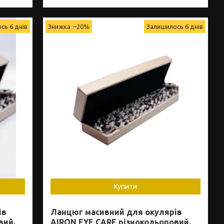
сь 6 днів
–20%
Залишилось 6 днів
Купити
ів
Ланцюг масивний для окулярів
вий,
AIRON EYE CARE різнокольоровий,