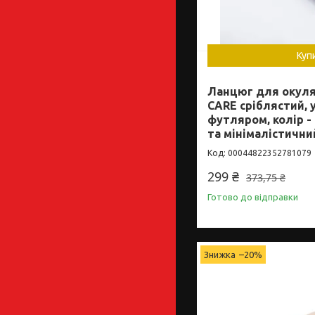
Куп
Ланцюг для окуля
CARE сріблястий, у
футляром, колір -
та мінімалістични
00044822352781079
299 ₴
373,75 ₴
Готово до відправки
–20%