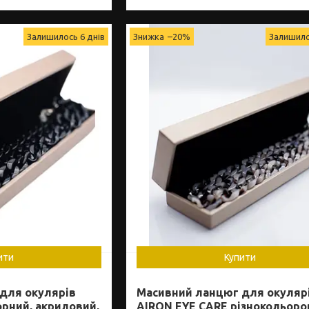
Залишилось 6 днів
–20%
Залишило
ити
Купити
для окулярів
Масивний ланцюг для окуляр
рний, акриловий,
AIRON EYE CARE різнокольоро