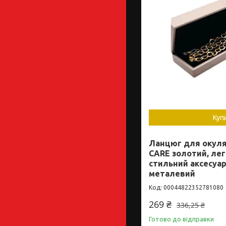
Куп
Ланцюг для окуля
CARE золотий, лег
стильний аксесуар
металевий
00044822352781080
269 ₴
336,25 ₴
Готово до відправки