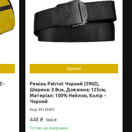
Купити
Z-
Ремінь Patriot Чорний (5902),
Ширина: 3.8см, Довжина: 125см,
Матеріал: 100% Нейлон, Колір -
Чорний
00145902
448 ₴
560 ₴
Готово до відправки