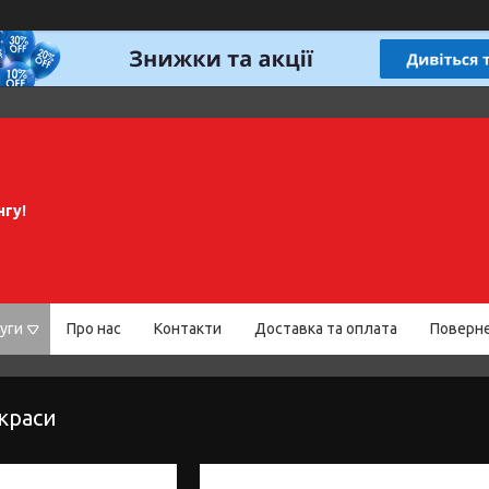
нгу!
уги
Про нас
Контакти
Доставка та оплата
Поверне
краси