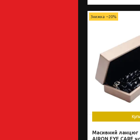
–20%
Куп
Масивний ланцюг 
AIRON EYE CARE чо