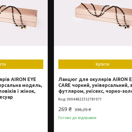
ити
Купити
ярів AIRON EYE
Ланцюг для окулярів AIRON 
ерсальна модель,
CARE чорний, універсальний, 
овіків і жінок,
футляром, унісекс, чорно-зо
есуар
00044822352781071
269 ₴
336,25 ₴
Готово до відправки