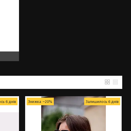
сь 6 днів
–20%
Залишилось 6 днів