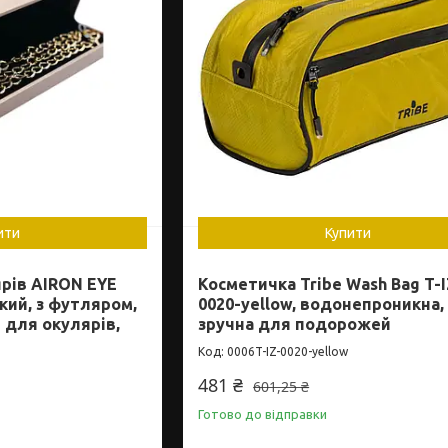
ити
Купити
рів AIRON EYE
Косметичка Tribe Wash Bag T-I
кий, з футляром,
0020-yellow, водонепроникна,
 для окулярів,
зручна для подорожей
0006T-IZ-0020-yellow
481 ₴
601,25 ₴
Готово до відправки