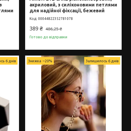
з
акриловий, з силіконовими петлями
тлями
для надійної фіксації, бежевий
00044822352781078
389 ₴
486,25 ₴
Готово до відправки
сь 6 днів
–20%
Залишилось 6 днів