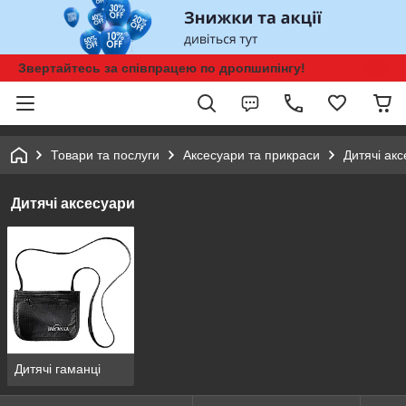
Звертайтесь за співпрацею по дропшипінгу!
Товари та послуги
Аксесуари та прикраси
Дитячі ак
Дитячі аксесуари
Дитячі гаманці