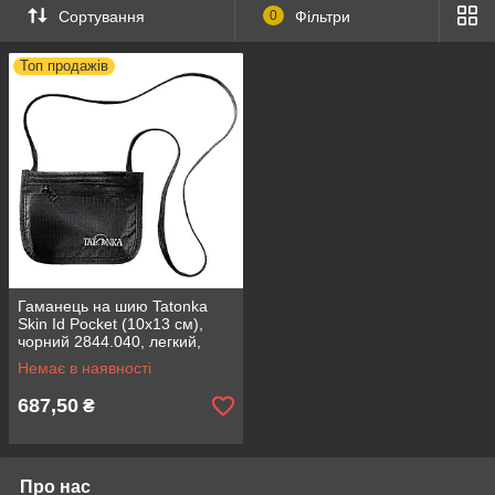
Сортування
0
Фільтри
Топ продажів
Гаманець на шию Tatonka
Skin Id Pocket (10x13 см),
чорний 2844.040, легкий,
компактний, вага 20 г
Немає в наявності
687,50
₴
Про нас