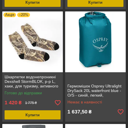
Купити
Купити
Акція
–20%
Шкарпетки водонепроникні
Dexshell StormBLOK, р-р L,
хаки, для туризму, активного
Гермомішок Osprey Ultralight
відпочинку
DrySack 20L waterfront blue -
Готово до відправки
O/S - синій, легкий,
водонепроникний, 20 л,
1 420
Немає в наявності
₴
1 775 ₴
Ripstop
1 637,50
₴
Купити