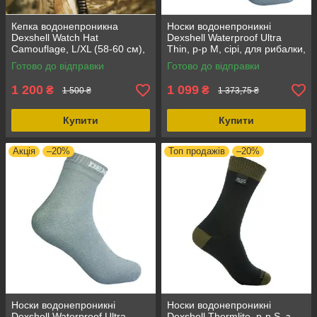
Кепка водонепроникна
Носки водонепроникні
Dexshell Watch Hat
Dexshell Waterproof Ultra
Camouflage, L/XL (58-60 см),
Thin, р-р М, сірі, для рибалки,
камуфляж, для полювання та
термошкарпетки
Готово до відправки
Готово до відправки
риболовлі
1 200
1 099
₴
₴
1 500 ₴
1 373,75 ₴
Купити
Купити
Акція
–20%
Топ продажів
–20%
Носки водонепроникні
Носки водонепроникні
Dexshell Waterproof Ultra
Dexshell Thermlite, р-р S, з