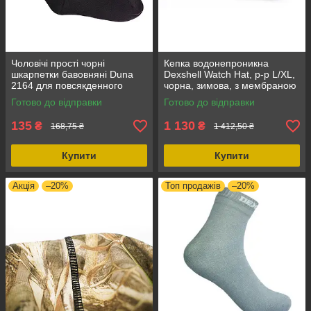
Чоловічі прості чорні
Кепка водонепроникна
шкарпетки бавовняні Duna
Dexshell Watch Hat, р-р L/XL,
2164 для повсякденного
чорна, зимова, з мембраною
носіння Розмір 25-27 (40-42)
Porelle
Готово до відправки
Готово до відправки
водонепроникні шкарпетки
135
1 130
₴
₴
168,75 ₴
1 412,50 ₴
Купити
Купити
Акція
–20%
Топ продажів
–20%