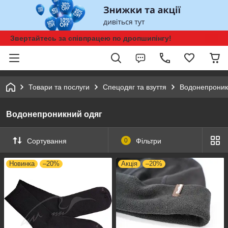
Звертайтесь за співпрацею по дропшипінгу!
Товари та послуги
Спецодяг та взуття
Водонепроник
Водонепроникний одяг
Сортування
0
Фільтри
Новинка
–20%
Акція
–20%