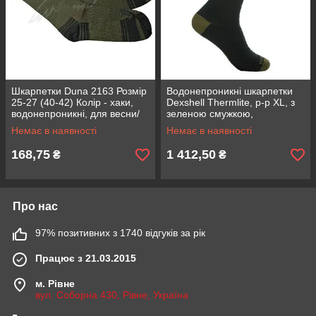
Шкарпетки Duna 2163 Розмір
Водонепроникні шкарпетки
25-27 (40-42) Колір - хаки,
Dexshell Thermlite, p-p XL, з
водонепроникні, для весни/
зеленою смужкою,
осені
термошкарпетки для зимових
Немає в наявності
Немає в наявності
умов
168,75
1 412,50
₴
₴
Про нас
97% позитивних з 1740 відгуків за рік
Працює з 21.03.2015
м. Рівне
вул. Соборна 430, Рівне, Україна