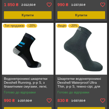
1 850
990
₴
₴
2 312,50 ₴
1 237,50 ₴
Купити
Купити
Топ продажів
–20%
Акція
–20%
Водонепроникні шкарпетки
Шкарпетки водонепроникні
Dexshell Running, p-p S, з
Dexshell Waterproof Ultra
блакитними смугами, легкі,
Thin, р-р S, темно-сірі, для
еластичні
туризму, активного
Готово до відправки
Готово до відправки
відпочинку
990
830
₴
₴
1 237,50 ₴
1 037,50 ₴