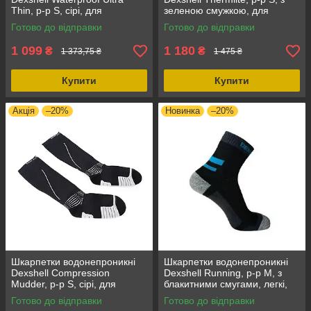
Thin, р-р S, сірі, для
зеленою смужкою, для
риболовлі, термошкарпетки
зимової рибалки та активного
Готово до відправки
Готово до відправки
відпочинку
1 099
1 180
₴
₴
1 373,75 ₴
1 475 ₴
Купити
Купити
Акція
–20%
Новинка
–20%
Шкарпетки водонепроникні
Шкарпетки водонепроникні
Dexshell Compression
Dexshell Running, р-р М, з
Mudder, р-р S, сірі, для
блакитними смугами, легкі,
активного відпочинку, з
еластичні, для весни-осені
Готово до відправки
Готово до відправки
мембраною Porelle