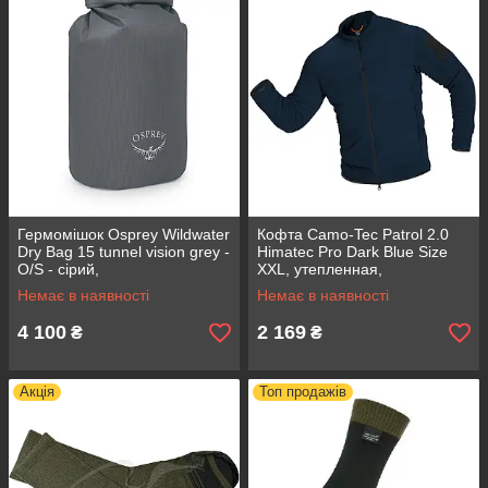
Гермомішок Osprey Wildwater
Кофта Camo-Tec Patrol 2.0
Dry Bag 15 tunnel vision grey -
Himatec Pro Dark Blue Size
O/S - сірий,
XXL, утепленная,
водонепроникний, легкий, 15
водоотталкивающая, фліс,
Немає в наявності
Немає в наявності
л, для рафтингу, серфінгу
для весни-осені-зими
4 100
2 169
₴
₴
Акція
Топ продажів