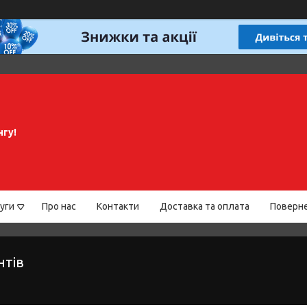
нгу!
уги
Про нас
Контакти
Доставка та оплата
Поверне
нтів