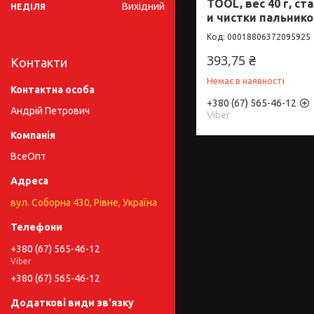
TOOL, вес 40 г, ст
Вихідний
НЕДІЛЯ
и чистки пальнико
00018806372095925
393,75 ₴
Контакти
Немає в наявності
+380 (67) 565-46-12
Андрій Петрович
Viber
ВсеОпт
вул. Соборна 430, Рівне, Україна
+380 (67) 565-46-12
Viber
+380 (67) 565-46-12