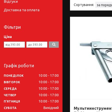
Відгуки
Доставка та оплата
Фільтри
Ціна
Графік роботи
10:00
17:00
ПОНЕДІЛОК
10:00
17:00
ВІВТОРОК
10:00
17:00
СЕРЕДА
10:00
17:00
ЧЕТВЕР
10:00
17:00
ПʼЯТНИЦЯ
Вихідний
Мультиинструмент
СУБОТА