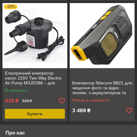
–20%
Електричний компресор
насос 220V Two Way Electric
Air Pump MXJD388 – для
Компресор Nitecore BB21 для
надувних матраців, басейнів,
чищення фото та відео
В наявності
човнів
техніки, з акумулятором та
магнітною щіткою
416
Немає в наявності
₴
520 ₴
3 469
₴
Купити
Про нас