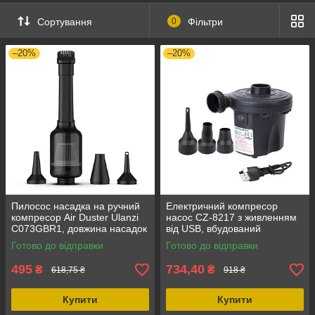
Сортування
0
Фільтри
–20%
–20%
Пилосос насадка на ручний
Електричний компресор
компресор Air Duster Ulanzi
насос CZ-8217 з живленням
C073GBR1, довжина насадок
від USB, вбудований
52 мм, діаметр 6-12 мм,
акумулятор li-ion 400– для
Готово до відправки
Готово до відправки
матеріал пластик
надувних матраців, басейнів,
човнів
495
734,40
₴
₴
618,75 ₴
918 ₴
Купити
Купити