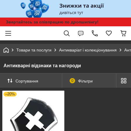
Звертайтесь за співпрацею по дропшипінгу!
Товари та послуги
Антикваріат і колекціонування
Ант
Антикварні відзнаки та нагороди
Сортування
0
Фільтри
–20%