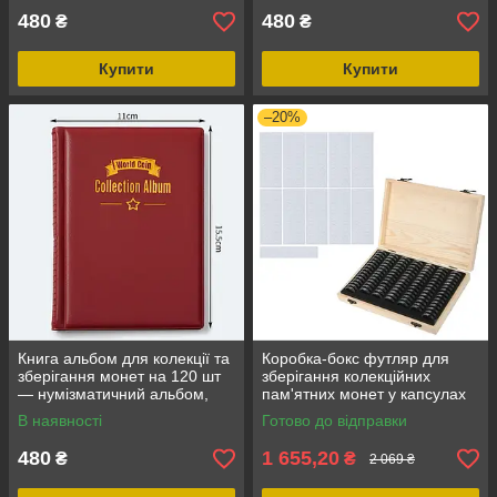
480
480
₴
₴
Купити
Купити
–20%
Книга альбом для колекції та
Коробка-бокс футляр для
зберігання монет на 120 шт
зберігання колекційних
— нумізматичний альбом,
пам'ятних монет у капсулах
подарунок колекціонеру
на 100 (капсули входять у
В наявності
Готово до відправки
Бордовий
набір) для колекціонерів
монет
480
1 655,20
₴
₴
2 069 ₴