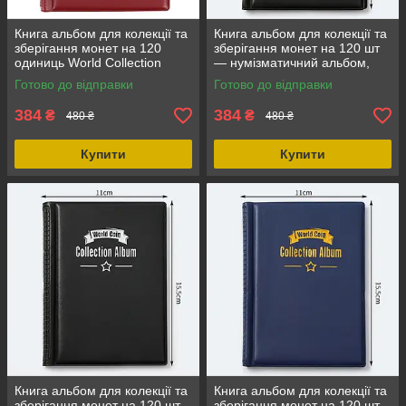
Книга альбом для колекції та
Книга альбом для колекції та
зберігання монет на 120
зберігання монет на 120 шт
одиниць World Collection
— нумізматичний альбом,
колір темно-червоний
подарунок колекціонеру
Готово до відправки
Готово до відправки
384
384
₴
₴
480 ₴
480 ₴
Купити
Купити
Книга альбом для колекції та
Книга альбом для колекції та
зберігання монет на 120 шт
зберігання монет на 120 шт