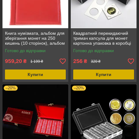
Книга нумізмата, альбом для
Квадратний перекидаючий
зберігання монет на 250
тримач капсула для монет
кишень (10 сторінок), альбом
картонна упаковка в коробці
для колекціонування,
на 50 штук 40 мм діаметр,
Готово до відправки
Готово до відправки
червоний колір
для колекціонерів
959,20
256
₴
₴
1 199 ₴
320 ₴
Купити
Купити
–20%
–20%