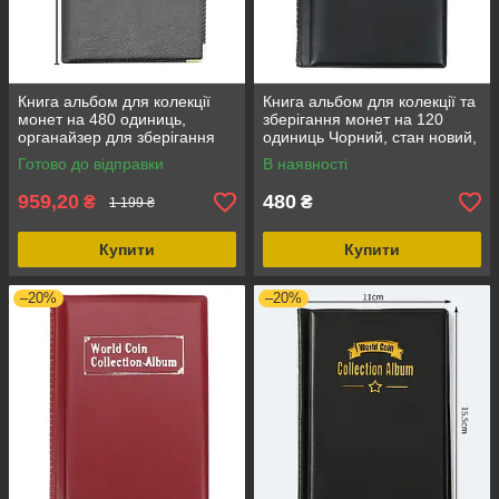
Книга альбом для колекції
Книга альбом для колекції та
монет на 480 одиниць,
зберігання монет на 120
органайзер для зберігання
одиниць Чорний, стан новий,
пам'ятних або старовинних
колір чорний
Готово до відправки
В наявності
монет
959,20
480
₴
₴
1 199 ₴
Купити
Купити
–20%
–20%