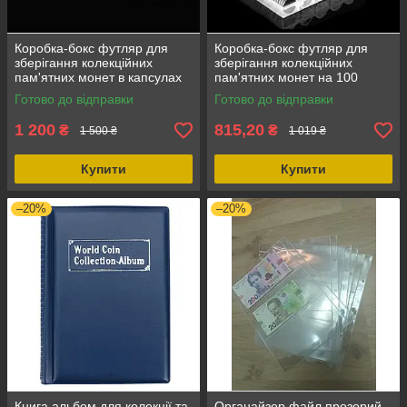
Коробка-бокс футляр для
Коробка-бокс футляр для
зберігання колекційних
зберігання колекційних
пам'ятних монет в капсулах
пам'ятних монет на 100
на 50 капсул, для монет до
капсул (капсули входять у
Готово до відправки
Готово до відправки
30 мм
набір), новий стан
1 200
815,20
₴
₴
1 500 ₴
1 019 ₴
Купити
Купити
–20%
–20%
Книга альбом для колекції та
Органайзер файл прозорий