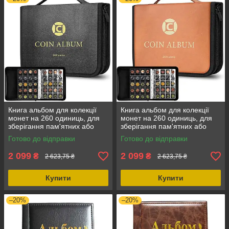
Книга альбом для колекції
Книга альбом для колекції
монет на 260 одиниць, для
монет на 260 одиниць, для
зберігання пам'ятних або
зберігання пам'ятних або
старовинних монет, чорний
старовинних монет,
Готово до відправки
Готово до відправки
колір, новий стан
оранжевий, 13 сторінок,
захисний
2 099
2 099
₴
₴
2 623,75 ₴
2 623,75 ₴
Купити
Купити
–20%
–20%