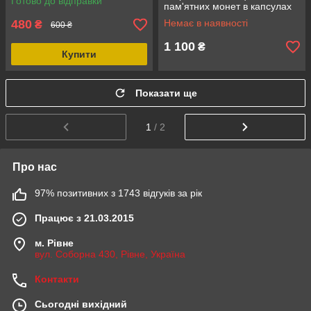
Готово до відправки
пам'ятних монет в капсулах
або роликах (капсули не
480
Немає в наявності
₴
600 ₴
входять), банкнот, синій колір
1 100
₴
Купити
Показати ще
1
/ 2
Про нас
97% позитивних з 1743 відгуків за рік
Працює з 21.03.2015
м. Рівне
вул. Соборна 430, Рівне, Україна
Контакти
Сьогодні вихідний