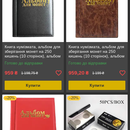
Книга нумізмата, альбом для
Книга нумізмата, альбом для
зберігання монет на 250
зберігання монет на 250
кишень (10 сторінок), альбом
кишень (10 сторінок), альбом
для колекціонування, чорний
для колекціонування, вага
Готово до відправки
Готово до відправки
колір
270 г, колір коричневий
959
959,20
₴
₴
1 198,75 ₴
1 199 ₴
Купити
Купити
–20%
–20%