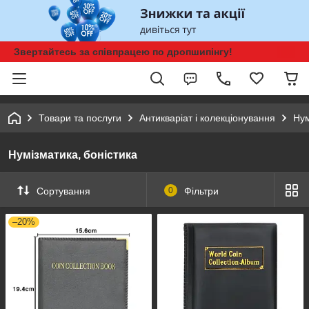
Звертайтесь за співпрацею по дропшипінгу!
Товари та послуги
Антикваріат і колекціонування
Нум
Нумізматика, боністика
Сортування
0
Фільтри
–20%