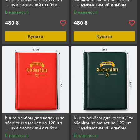
— нумізматичний альбом,
— нумізматичний альбом,
подарунок колекціонеру
подарунок колекціонеру
В наявності
В наявності
Черный серебро
Темно-синій
480
480
₴
₴
Купити
Купити
Книга альбом для колекції та
Книга альбом для колекції та
зберігання монет на 120 шт
зберігання монет на 120 шт
— нумізматичний альбом,
— нумізматичний альбом,
подарунок колекціонеру
подарунок колекціонеру
В наявності
В наявності
Червоний
Темно-зелений