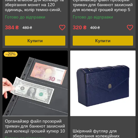
зберігання монет на 120
тримач для банкнот захисний
одиниць, колір темно-синій,
для колекції грошей купюр 5
стан новий
шт по 3 слота, ПВХ, прозорий
Готово до відправки
Готово до відправки
384
320
₴
₴
480 ₴
400 ₴
Купити
Купити
–20%
Органайзер файл прозорий
тримач для банкнот захисний
для колекції грошей купюр 10
Шкіряний футляр для
шт по 3 слота, ПВХ, прозорий
зберігання колекційних