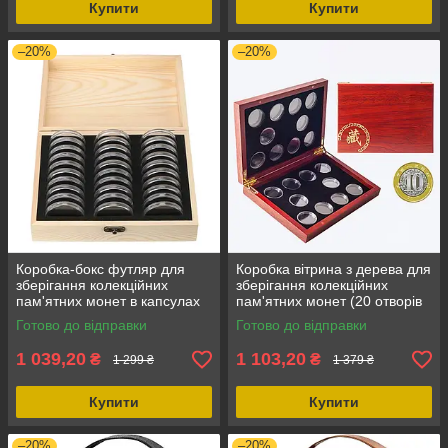
Купити
Купити
–20%
–20%
Коробка-бокс футляр для
Коробка вітрина з дерева для
зберігання колекційних
зберігання колекційних
пам'ятних монет в капсулах
пам'ятних монет (20 отворів
(капсули входять у набір) на
27 мм) з капсулами для
Готово до відправки
Готово до відправки
50 капсул
захисту монет
1 039,20
1 103,20
₴
₴
1 299 ₴
1 379 ₴
Купити
Купити
–20%
–20%