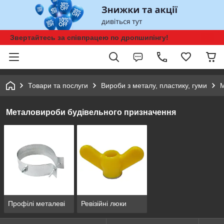
Звертайтесь за співпрацею по дропшипінгу!
Товари та послуги
Вироби з металу, пластику, гуми
М
Металовироби будівельного призначення
Профілі металеві
Ревізійні люки