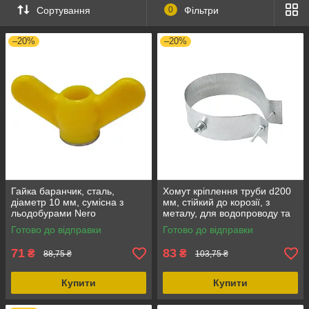
Сортування
0
Фільтри
–20%
–20%
Гайка баранчик, сталь,
Хомут кріплення труби d200
діаметр 10 мм, сумісна з
мм, стійкий до корозії, з
льодобурами Nero
металу, для водопроводу та
опалення
Готово до відправки
Готово до відправки
71
83
₴
₴
88,75 ₴
103,75 ₴
Купити
Купити