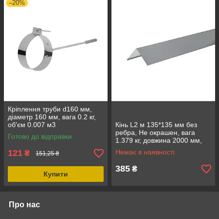
–20%
Кріплення труби d160 мм,
діаметр 160 мм, вага 0.2 кг,
об'єм 0.007 м3
Кінь L2 м 135*135 мм без
ребра, Не окрашен, вага
Готово до відправки
1.379 кг, довжина 2000 мм,
ширина 135 мм
121
Немає в наявності
₴
151,25 ₴
385
₴
Купити
Про нас