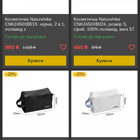
Косметичка Naturehike
Косметичка Naturehike
CNK2450XB019, чорна, 2 в 1,
CNK2450XB024, розмір S,
поліамід з
сірий, 100% поліамід, вага 57
водовідштовхувальним
г, для подорожей, з ручкою
Готово до відправки
Готово до відправки
покриттям, для подорожей,
для носіння
180 г
980
460
₴
₴
1 225 ₴
575 ₴
Купити
Купити
–20%
–20%