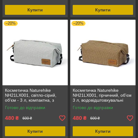
Купити
Купити
–20%
–20%
Косметичка Naturehike
Косметичка Naturehike
NH21LX001, світло-сірий,
NH21LX001, гірчичний, об'єм
об'єм - 3 л, компактна, з
3 л, водовідштовхувальні
водовідштовхувальними
властивості, змійка YKK,
Готово до відправки
Готово до відправки
властивостями, вага - 110 г
розміри 10 x 13 x 23 см
480
480
₴
₴
600 ₴
600 ₴
Купити
Купити