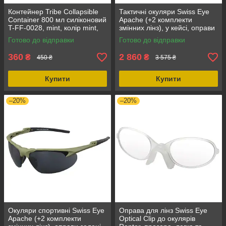
Контейнер Tribe Collapsible
Тактичні окуляри Swiss Eye
Container 800 мл силіконовий
Apache (+2 комплекти
T-FF-0028, mint, колір mint,
змінних лінз), у кейсі, оправи
матеріал - силікон
чорні, полімерні лінзи, захист
Готово до відправки
Готово до відправки
від УФ
360
2 860
₴
₴
450 ₴
3 575 ₴
Купити
Купити
–20%
–20%
Окуляри спортивні Swiss Eye
Оправа для лінз Swiss Eye
Apache (+2 комплекти
Optical Clip до окулярів