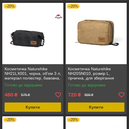
–20%
–20%
Косметичка Naturehike
Косметичка Naturehike
NH21LX001, чорна, об'єм 3 л,
NH20SN010, розмір L,
матеріал поліестер, бавовна,
гірчична, для зберігання
легка, розміри 23 х 13 х 10
косметики, вага 170 г,
Готово до відправки
Готово до відправки
см
полікотон, органайзер
460
720
₴
₴
575 ₴
900 ₴
Купити
Купити
–20%
–20%