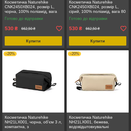
Косметичка Naturehike
Косметичка Naturehike
CNK2450XB024, розмір L,
CNK2450XB024, розмір L,
чорна, 100% поліамід, вага
сірий, 100% поліамід, вага 80
80 г, для подорожей,
г, для подорожей,
Готово до відправки
Готово до відправки
водовідштовхувальні
водовідштовхувальні
властивості
властивості
530
530
₴
₴
662,50 ₴
662,50 ₴
Купити
Купити
–20%
–20%
Косметичка Naturehike
Косметичка Naturehike
NH21LX001, чорна, об'єм 3 л,
NH21LX001, бежева,
компактна, з
водовідштовхувальні