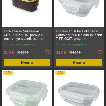
Косметичка Naturehike
Контейнер Tribe Collapsible
CNK2350XB010, розмір S,
Container 500 мл силіконовий
темно-пурпурний, нейлон
T-FF-0027, grey, тип -
40D, для подорожей, вага 30
контейнер, об'єм - 500 мл,
Готово до відправки
Готово до відправки
г, 20 x 10 x 10 см
колір - grey
250
313
₴
₴
312,50 ₴
391,25 ₴
Купити
Купити
–20%
–20%