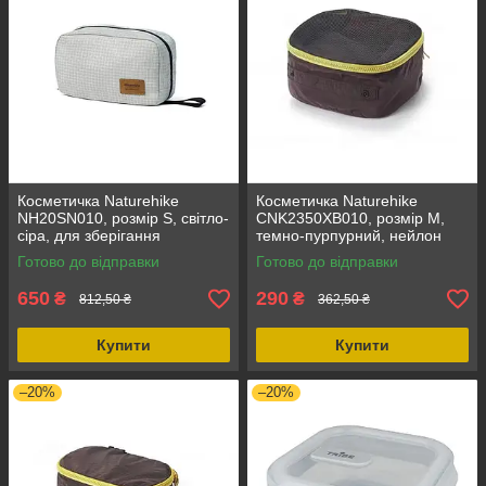
Косметичка Naturehike
Косметичка Naturehike
NH20SN010, розмір S, світло-
CNK2350XB010, розмір М,
сіра, для зберігання
темно-пурпурний, нейлон
косметики, вага 140 г,
40D, для подорожей, 20 х
Готово до відправки
Готово до відправки
полікотон
20,5 х 10 см
650
290
₴
₴
812,50 ₴
362,50 ₴
Купити
Купити
–20%
–20%