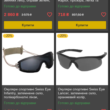
змінних лінз), оправи зелені,
Raptor, прозора, легка та
небиткі лінзи, 100% захист від
універсальна для підбору
Готово до відправки
Готово до відправки
UV
лінз, знімний адаптер
2 860
718
₴
₴
3 575 ₴
897,50 ₴
Купити
Купити
–20%
–20%
Окуляри спортивні Swiss Eye
Окуляри спортивні Swiss Eye
Infantry, затемнене скло,
Lancer, затемнене скло,
полікарбонатні лінзи,
оранжевий колір,
регульоване застібка, захист
полікарбонатні лінзи,
Готово до відправки
Готово до відправки
від UV
ергономічна форма