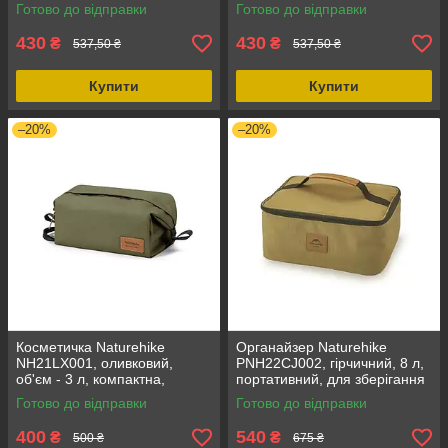
водовідштовхувальними
властивості, об'єм 3 л,
Готово до відправки
Готово до відправки
властивостями, вага 110 г
розміри 10 x 13 x 23 см
430
430
₴
₴
537,50 ₴
537,50 ₴
Купити
Купити
–20%
–20%
Косметичка Naturehike
Органайзер Naturehike
NH21LX001, оливковий,
PNH22CJ002, гірчичний, 8 л,
об'єм - 3 л, компактна,
портативний, для зберігання
водовідштовхувальні
туристичного спорядження, 2
Готово до відправки
Готово до відправки
властивості, розміри - 10 x 13
відділення
x 23 см
400
540
₴
₴
500 ₴
675 ₴