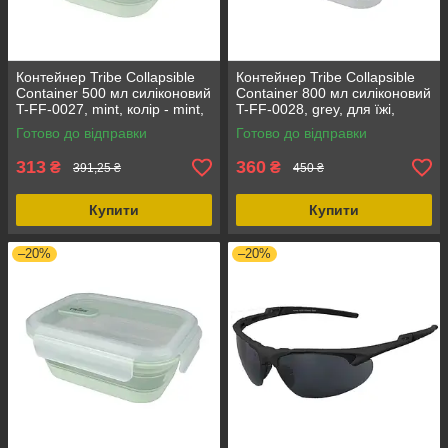
Контейнер Tribe Collapsible
Контейнер Tribe Collapsible
Container 500 мл силіконовий
Container 800 мл силіконовий
T-FF-0027, mint, колір - mint,
T-FF-0028, grey, для їжі,
матеріал - силікон
зручний в використанні,
Готово до відправки
Готово до відправки
легкий та практичний
313
360
₴
₴
391,25 ₴
450 ₴
Купити
Купити
–20%
–20%