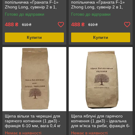
попільничка «Граната F-1»
попільничка «Граната F-1»
Zhong Long, сувенір 2 в 1,
Zhong Long, сувенір 2 в 1,
турбо-полум’я, подарунок
турбо-полум’я, подарунок
Готово до відправки
Готово до відправки
колекціонеру Бронзовий
колекціонеру
488
488
₴
₴
610 ₴
610 ₴
Купити
Купити
Щепа вільхи та черешні для
Щепа яблуні для гарячого
гарячого копчення (1 дм3) -
копчення (1 дм3) - ідеальна
фракція 6-10 мм, вага 0,4 кг
для м'яса та риби, фракція 6-
10 мм, вага 0.4 кг
Немає в наявності
Немає в наявності