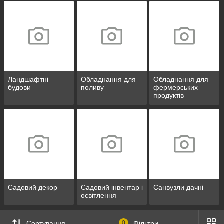
Ландшафтні
Обладнання для
Обладнання для
будови
поливу
фермерських
продуктів
Садовий декор
Садовий інвентар і
Санвузли дачні
освітлення
Сортування
0
Фільтри