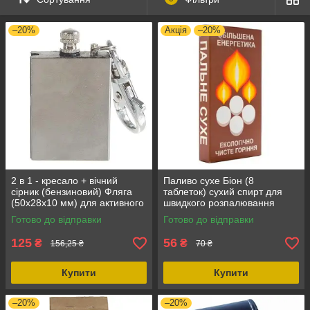
–20%
Акція
–20%
2 в 1 - кресало + вічний
Паливо сухе Біон (8
сірник (бензиновий) Фляга
таблеток) сухий спирт для
(50х28х10 мм) для активного
швидкого розпалювання
відпочинку та туризму
вогнища, обігріву, для
Готово до відправки
Готово до відправки
приготування їжі, ОПТ
125
56
₴
₴
156,25 ₴
70 ₴
Купити
Купити
–20%
–20%