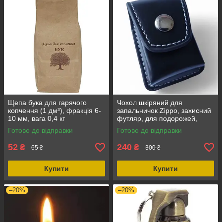
Щепа бука для гарячого
Чохол шкіряний для
копчення (1 дм³), фракція 6-
запальничок Zippo, захисний
10 мм, вага 0,4 кг
футляр, для подорожей,
подарунка, колекції та
Готово до відправки
Готово до відправки
щоденного використання
52
240
₴
₴
65 ₴
300 ₴
Купити
Купити
–20%
–20%