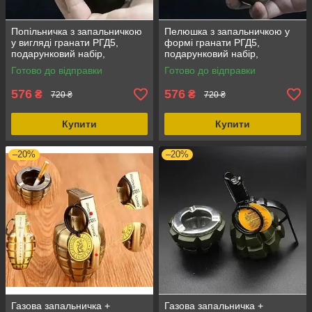
Попільничка з запальничкою
Пелюшка з запальничкою у
у вигляді гранати РГД5,
формі гранати РГД5,
подарунковий набір,
подарунковий набір,
стильний аксесуар, ідея для
стильний аксесуар, ідея для
Готово до відправки
Готово до відправки
подарунка
подарунка Бронзовий
576
576
₴
₴
720 ₴
720 ₴
Купити
Купити
–20%
–20%
Газова запальничка +
Газова запальничка +