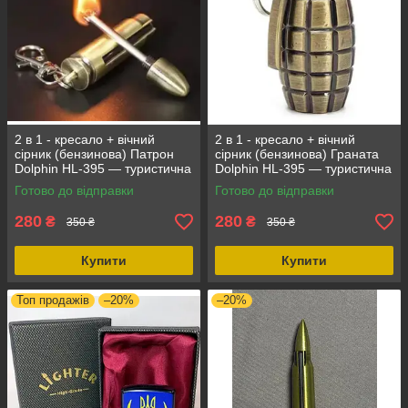
2 в 1 - кресало + вічний
2 в 1 - кресало + вічний
сірник (бензинова) Патрон
сірник (бензинова) Граната
Dolphin HL-395 — туристична
Dolphin HL-395 — туристична
запальничка для походу,
запальничка для походу,
Готово до відправки
Готово до відправки
кемпінгу, виживання, EDC
кемпінгу, виживання, EDC
280
280
₴
₴
350 ₴
350 ₴
Купити
Купити
Топ продажів
–20%
–20%