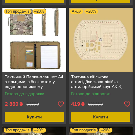
Топ продажів
–20%
Акція
–20%
Тактичний Папка-планшет А4
Тактична військова
з кільцями, з блокнотом у
антивідблискова лінійка
водонепроникному
артилерійський круг АК-3,
обкладинці Оксфорд
полімерний матеріал, для
Готово до відправки
Готово до відправки
мультикам на блискавці, колір
БПЛА
хакі
2 860
419
₴
₴
3 575 ₴
523,75 ₴
Купити
Купити
Топ продажів
–20%
Топ продажів
–20%