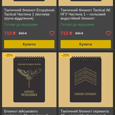
Тактичний блокнот Ecopybook
Тактичний блокнот Tactical А6
Tactical Частина 1 (вогнева
НГУ Частина 1 – польовий
група-відділення)
водостійкий блокнот
водонепроникний,
«Вогнева група-відділення»
Готово до відправки
Готово до відправки
всепогодний А6
712
712
₴
₴
890 ₴
890 ₴
Купити
Купити
–20%
–20%
Блокнот військового
Тактичний блокнот сержанта