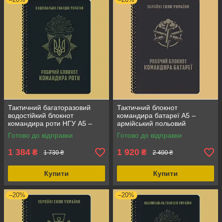
Тактичний багаторазовий
Тактичний блокнот
водостійкий блокнот
командира батареї А5 –
командира роти НГУ А5 –
армійський польовий
польовий армійський
водостійкий записник
Готово до відправки
Готово до відправки
робочий записник
1 384
1 920
₴
₴
1 730 ₴
2 400 ₴
Купити
Купити
–20%
–20%