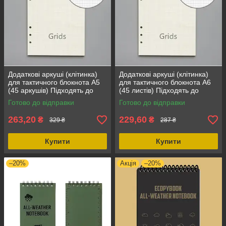
Додаткові аркуші (клітинка)
Додаткові аркуші (клітинка)
для тактичного блокнота А5
для тактичного блокнота А6
(45 аркушів) Підходять до
(45 листів) Підходять до
блокнота з 6 кільцями
блокнота з 6 кільцями, білі
Готово до відправки
Готово до відправки
263,20
229,60
₴
₴
329 ₴
287 ₴
Купити
Купити
–20%
Акція
–20%