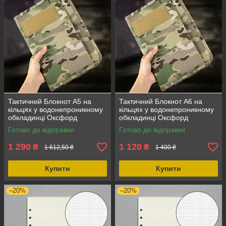
Тактичний Блокнот А5 на
Тактичний Блокнот А6 на
кільцях у водонепроникному
кільцях у водонепроникному
обкладинці Оксфорд
обкладинці Оксфорд
мультикам на блискавці
мультикам на блискавці
Готово до відправки
Готово до відправки
Outdoor 80 аркушів, колір
Outdoor 40 аркушів, колір
хаки,
хаки,
1 290
1 120
₴
₴
1 612,50 ₴
1 400 ₴
Купити
Купити
–20%
–20%