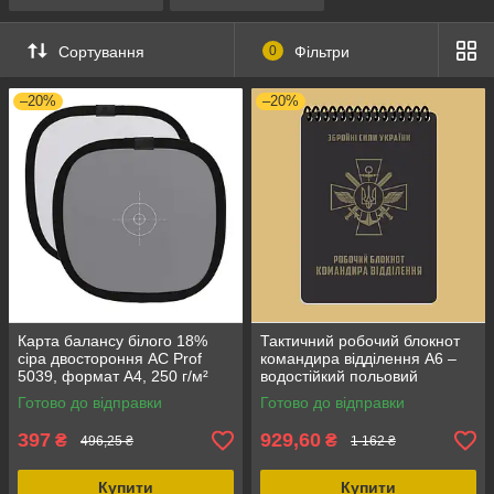
Сортування
0
Фільтри
–20%
–20%
Карта балансу білого 18%
Тактичний робочий блокнот
сіра двостороння AC Prof
командира відділення А6 –
5039, формат A4, 250 г/м²
водостійкий польовий
армійський записник
Готово до відправки
Готово до відправки
397
929,60
₴
₴
496,25 ₴
1 162 ₴
Купити
Купити