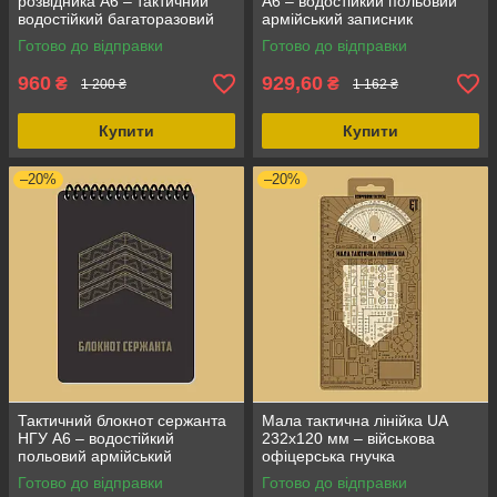
розвідника А6 – тактичний
А6 – водостійкий польовий
водостійкий багаторазовий
армійський записник
блокнот ECOPYBOOK
Готово до відправки
Готово до відправки
TACTICAL
960
929,60
₴
₴
1 200 ₴
1 162 ₴
Купити
Купити
–20%
–20%
Тактичний блокнот сержанта
Мала тактична лінійка UA
НГУ А6 – водостійкий
232x120 мм – військова
польовий армійський
офіцерська гнучка
записник
антиблікова лінійка
Готово до відправки
Готово до відправки