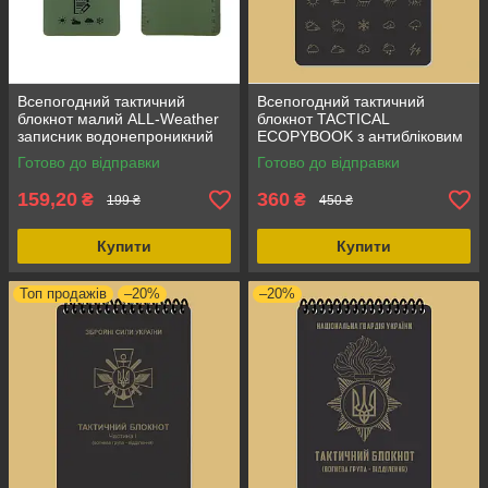
Всепогодний тактичний
Всепогодний тактичний
блокнот малий ALL-Weather
блокнот TACTICAL
записник водонепроникний
ECOPYBOOK з антибліковим
50 аркушів в клітинку
транспортером та 14
Готово до відправки
Готово до відправки
сторінками в клітинку
159,20
360
₴
₴
199 ₴
450 ₴
Купити
Купити
Топ продажів
–20%
–20%