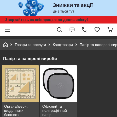
Звертайтесь за співпрацею по дропшипінгу!
Товари та послуги
Канцтовари
Папір та паперові ви
Папір та паперові вироби
Органайзери,
Офісний та
щоденники,
поліграфічний
блокноти
папір