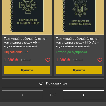
Тактичний робочий блокнот
Тактичний робочий блокнот
командира взводу А5 –
командира взводу НГУ А5 –
водостійкий польовий
водостійкий польовий
армійський записник
армійський записник
Під замовлення
Готово до відправки
1 388
1 388
₴
₴
1 735 ₴
1 735 ₴
Купити
Купити
Показати ще
1
/ 2