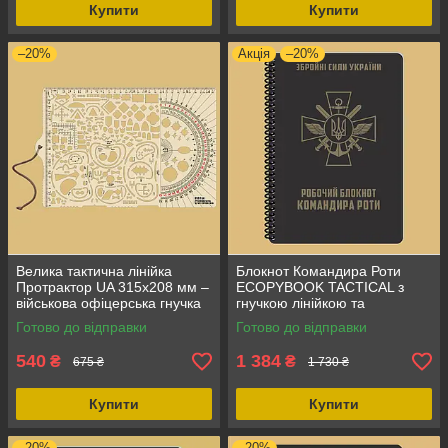
Купити
Купити
–20%
Акція
–20%
Велика тактична лінійка
Блокнот Командира Роти
Протрактор UA 315x208 мм –
ECOPYBOOK TACTICAL з
військова офіцерська гнучка
гнучкою лінійкою та
антиблікова лінійка з
оверлеєм для топографічних
Готово до відправки
Готово до відправки
транспортиром
карт
540
1 384
₴
₴
675 ₴
1 730 ₴
Купити
Купити
–20%
–20%