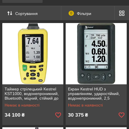
Сортування
0
Фільтри
Таймер стрілецький Kestrel
Екран Kestrel HUD з
KST1000, водонепроникний,
управлінням, ударостійкий,
Bluetooth, міцний, стійкий до
водонепроникний, 2,5
падіння, з 5 попередніми
дюйма, живлення 1xAA,
Немає в наявності
Немає в наявності
налаштуваннями
розмір 89х57х32 мм
34 100
30 375
₴
₴