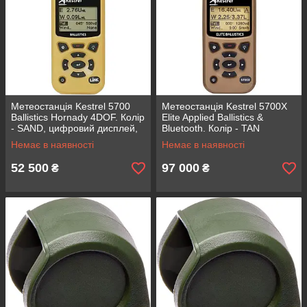
Метеостанція Kestrel 5700
Метеостанція Kestrel 5700X
Ballistics Hornady 4DOF. Колір
Elite Applied Ballistics &
- SAND, цифровий дисплей,
Bluetooth. Колір - TAN
вага 121 г, розмір 127х45х28
(пісочний). Вага - 121 г,
Немає в наявності
Немає в наявності
мм
точність вимірювання
52 500
97 000
₴
₴