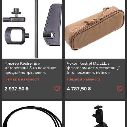
Флюгер Kestrel для
Чохол Kestrel MOLLE з
метеостанції 5-го покоління,
флюгером для метеостанції
прецизійне кріплення,
5-го покоління, нейлон
напрямок вітру, вага 295 г,
Cordura®, для зберігання та
Немає в наявності
Немає в наявності
розмір 6,5x7,5x22 см
транспортування
2 937,50
4 787,50
₴
₴