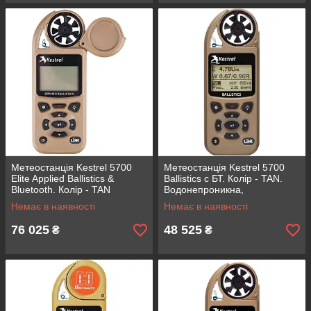
Метеостанція Kestrel 5700
Метеостанція Kestrel 5700
Elite Applied Ballistics &
Ballistics c БТ. Колір - TAN.
Bluetooth. Колір - TAN
Водонепроникна,
(пісочний). Професійна,
ударостійка, LCD дисплей,
Немає в наявності
Немає в наявності
водонепроникна, удароміцна
цифровий компас
76 025
48 525
₴
₴