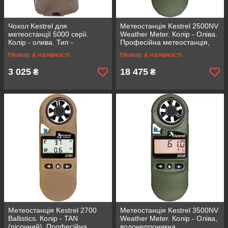
Чохол Kestrel для
Метеостанція Kestrel 2500NV
метеостанції 5000 серії.
Weather Meter. Колір - Оліва.
Колір - олива. Тип -
Професійна метеостанція,
аксессуар, для зручного
водонепроникна конструкція,
Немає в наявності
Немає в наявності
перенесення, оливковий
LCD дисплей
3 025
18 475
₴
₴
Метеостанція Kestrel 2700
Метеостанція Kestrel 3500NV
Ballistics. Колір - TAN
Weather Meter. Колір - Оліва,
(пісочний). Професійна
водонепроникна,