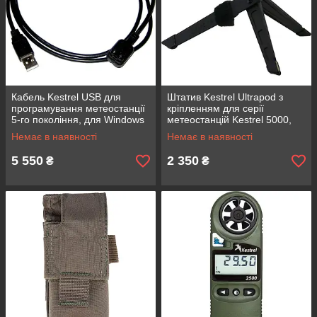
Кабель Kestrel USB для
Штатив Kestrel Ultrapod з
програмування метеостанції
кріпленням для серії
5-го покоління, для Windows
метеостанцій Kestrel 5000,
и Mac, 57 г, довжина 1 м
легкий, компактний, 360
Немає в наявності
Немає в наявності
градусів, 119 г
5 550
2 350
₴
₴