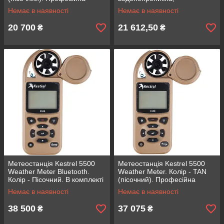
метеостанція, цифровий
підсвічування Night Vision,
Немає в наявності
Немає в наявності
дисплей, 102 г,
LCD дисплей
водонепроникна
20 700
21 612,50
₴
₴
Метеостанція Kestrel 5500
Метеостанція Kestrel 5500
Weather Meter Bluetooth.
Weather Meter. Колір - TAN
Колір - Пісочний. В комплекті
(пісочний). Професійна
флюгер, чохол, цифровий,
метеостанція, компактний
Немає в наявності
Немає в наявності
компактний
вимірювач, цифровий компас
38 500
37 075
₴
₴