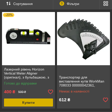
Сортування
0
Фільтри
–20%
Лазерний рівень Horizon
Vertical Meter Aligner
(оригінал), з бульбашкою, з
Транспортир для
рулеткою, професійний клас
виставлення кутів WorkMan
Готово до відправки
708033 00000042361,
точність вимірювання 0-180
400
Немає в наявності
₴
500 ₴
градусів, діапазон 15-75
градусів
612
₴
Купити