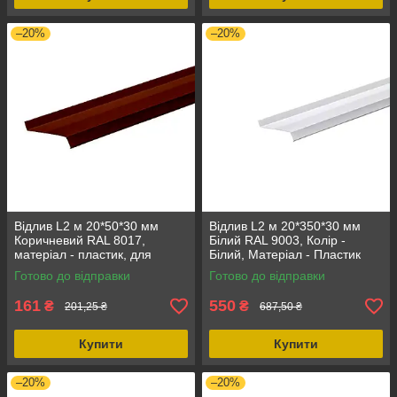
–20%
–20%
Відлив L2 м 20*50*30 мм
Відлив L2 м 20*350*30 мм
Коричневий RAL 8017,
Білий RAL 9003, Колір -
матеріал - пластик, для
Білий, Матеріал - Пластик
зовнішніх робіт
Готово до відправки
Готово до відправки
161
550
₴
₴
201,25 ₴
687,50 ₴
Купити
Купити
–20%
–20%