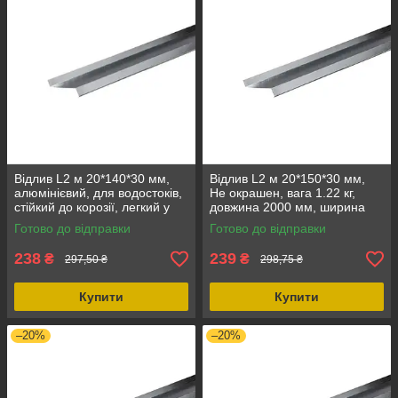
Відлив L2 м 20*140*30 мм,
Відлив L2 м 20*150*30 мм,
алюмінієвий, для водостоків,
Не окрашен, вага 1.22 кг,
стійкий до корозії, легкий у
довжина 2000 мм, ширина
монтажі
150 мм
Готово до відправки
Готово до відправки
238
239
₴
₴
297,50 ₴
298,75 ₴
Купити
Купити
–20%
–20%