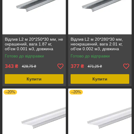
Відлив L2 м 20*250*30 мм, не
Відлив L2 м 20*280*30 мм,
окрашений, вага 1.87 кг,
неокрашений, вага 2.01 кг,
об'єм 0.001 м3, довжина
об'єм 0.002 м3, довжина
2000 мм, ширина 250 мм
2000 мм, ширина 280 мм
Готово до відправки
Готово до відправки
343
377
₴
₴
428,75 ₴
471,25 ₴
Купити
Купити
–20%
–20%