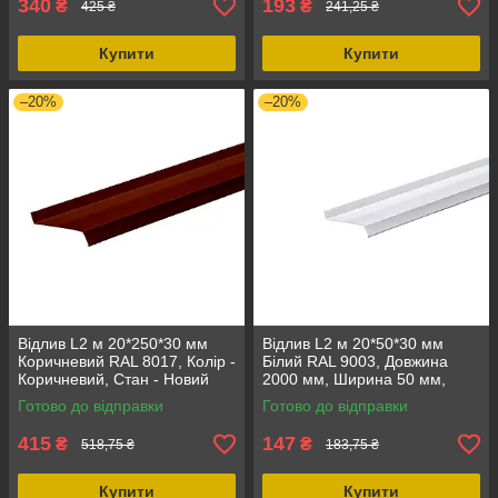
340
193
₴
₴
425 ₴
241,25 ₴
Купити
Купити
–20%
–20%
Відлив L2 м 20*250*30 мм
Відлив L2 м 20*50*30 мм
Коричневий RAL 8017, Колір -
Білий RAL 9003, Довжина
Коричневий, Стан - Новий
2000 мм, Ширина 50 мм,
Стан - Новий
Готово до відправки
Готово до відправки
415
147
₴
₴
518,75 ₴
183,75 ₴
Купити
Купити