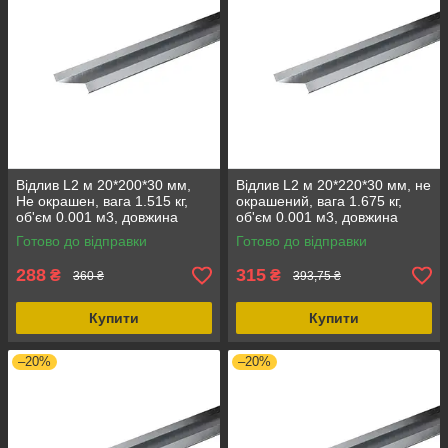
Відлив L2 м 20*200*30 мм,
Відлив L2 м 20*220*30 мм, не
Не окрашен, вага 1.515 кг,
окрашений, вага 1.675 кг,
об'єм 0.001 м3, довжина
об'єм 0.001 м3, довжина
2000 мм
2000 мм, ширина 220 мм
Готово до відправки
Готово до відправки
288
315
₴
₴
360 ₴
393,75 ₴
Купити
Купити
–20%
–20%