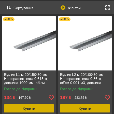
Сортування
0
Фільтри
–20%
–20%
Відлив L1 м 20*150*30 мм,
Відлив L2 м 20*100*30 мм,
Не окрашен, вага 0.615 кг,
Не окрашен, вага 0.86 кг,
довжина 1000 мм, об'єм
об'єм 0.001 м3, довжина
0.001 м3
2000 мм, ширина 100 мм
Готово до відправки
Готово до відправки
134
187
₴
₴
167,50 ₴
233,75 ₴
Купити
Купити