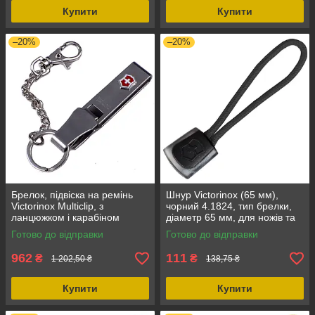
Купити
Купити
–20%
–20%
Брелок, підвіска на ремінь
Шнур Victorinox (65 мм),
Victorinox Multiclip, з
чорний 4.1824, тип брелки,
ланцюжком і карабіном
діаметр 65 мм, для ножів та
4.1859, сріблястий, з
мультитулів
Готово до відправки
Готово до відправки
упаковкою
962
111
₴
₴
1 202,50 ₴
138,75 ₴
Купити
Купити