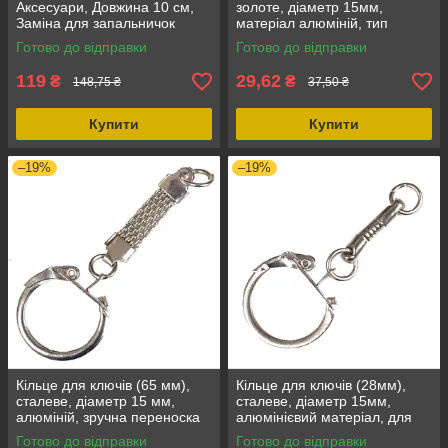
Аксесуари, Довжина 10 см,
золоте, діаметр 15мм,
Заміна для запальничок
матеріал алюміній, тип
Zippo
брелок, колір золотий
Готово до відправки
Готово до відправки
119
29,62
₴
₴
148,75 ₴
37,50 ₴
Купити
Купити
–19%
–19%
Кільце для ключів (65 мм),
Кільце для ключів (28мм),
сталеве, діаметр 15 мм,
сталеве, діаметр 15мм,
алюміній, зручна переноска
алюмінієвий матеріал, для
ключів, кольор сталевий
брелків і аксесуарів
Готово до відправки
Готово до відправки