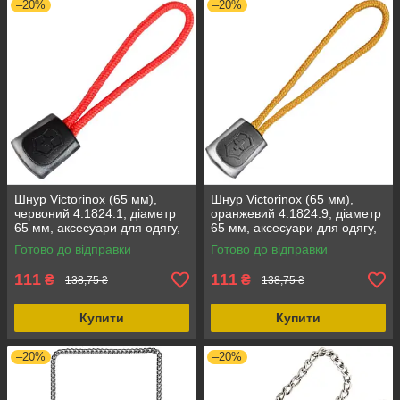
–20%
–20%
Шнур Victorinox (65 мм),
Шнур Victorinox (65 мм),
червоний 4.1824.1, діаметр
оранжевий 4.1824.9, діаметр
65 мм, аксесуари для одягу,
65 мм, аксесуари для одягу,
брелок, упаковка
брелки, помаранчевий
Готово до відправки
Готово до відправки
111
111
₴
₴
138,75 ₴
138,75 ₴
Купити
Купити
–20%
–20%