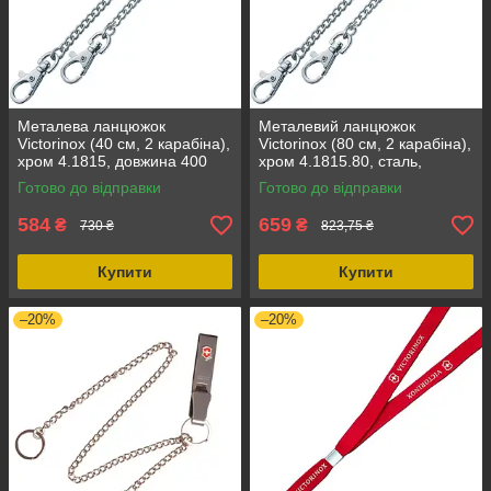
Металева ланцюжок
Металевий ланцюжок
Victorinox (40 см, 2 карабіна),
Victorinox (80 см, 2 карабіна),
хром 4.1815, довжина 400
хром 4.1815.80, сталь,
мм, діаметр 1.5 мм, вага 52 г
сріблястий колір, діаметр 1.5
Готово до відправки
Готово до відправки
мм
584
659
₴
₴
730 ₴
823,75 ₴
Купити
Купити
–20%
–20%