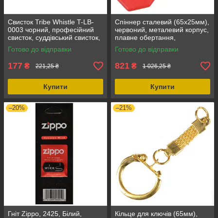
Свисток Tribe Whistle T-LB-
Спіннер сталевий (65х25мм),
0003 чорний, професійний
червоний, металевий корпус,
свисток, суддівський свисток,
плавне обертання,
для спорту, зручний у
безшумний, компактний
Готово до відправки
Готово до відправки
використанні
177
821
₴
₴
221,25 ₴
1 026,25 ₴
Купити
Купити
–20%
–21%
Гніт Zippo, 2425, Білий,
Кільце для ключів (65мм),