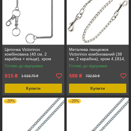
Цепочка Victorinox
Металева ланцюжок
комбінована (40 см, 2
Victorinox комбінований (38
карабіна + кільце), хром
см, 2 карабіна), хром 4.1814,
4.1854, срібляста, з
сталь, срібляста, довічна
Готово до відправки
Готово до відправки
гарантією, для брелків
гарантія
815
586
₴
₴
1 018,75 ₴
732,50 ₴
Купити
Купити
–20%
–20%