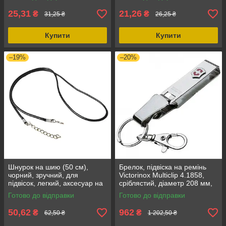
25,31
21,26
₴
₴
31,25 ₴
26,25 ₴
Купити
Купити
–19%
–20%
Шнурок на шию (50 см),
Брелок, підвіска на ремінь
чорний, зручний, для
Victorinox Multiclip 4.1858,
підвісок, легкий, аксесуар на
сріблястий, діаметр 208 мм,
кожен день
металеве кріплення, логотип
Готово до відправки
Готово до відправки
50,62
962
₴
₴
62,50 ₴
1 202,50 ₴