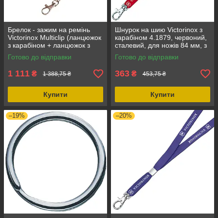
Брелок - зажим на ремінь
Шнурок на шию Victorinox з
Victorinox Multiclip (ланцюжок
карабіном 4.1879, червоний,
з карабіном + ланцюжок з
сталевий, для ножів 84 мм, з
кільцем), нікель 4.1860,
логотипом виробника
Готово до відправки
Готово до відправки
сталь, сірий, 40 см
1 111
363
₴
₴
1 388,75 ₴
453,75 ₴
Купити
Купити
–19%
–20%