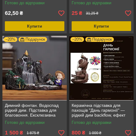
кожен день
вага 5 г
Готово до відправки
Готово до відправки
62,50
25
₴
₴
31,25 ₴
Купити
Купити
–20%
Подарунок
–20%
Подарунок
Димний фонтан. Водоспад
Керамічна підставка для
рідкий дим. Підставка для
пахощів "Дань гармонії" —
благовоння. Ексклюзивна
рідкий дим backflow, ефект
підставка для пахощів
водоспаду, чайник і піала в
Готово до відправки
Готово до відправки
«Гірська ідилія
долонях + комплект конус
1 500
800
₴
₴
1 875 ₴
1 000 ₴