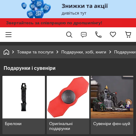
Звертайтесь за співпрацею по дропшипінгу!
Товари та послуги
Подарунки, хобі, книги
Подарунки 
Подарунки і сувеніри
Брелоки
Оригінальні
Сувеніри фен-шуй
подарунки