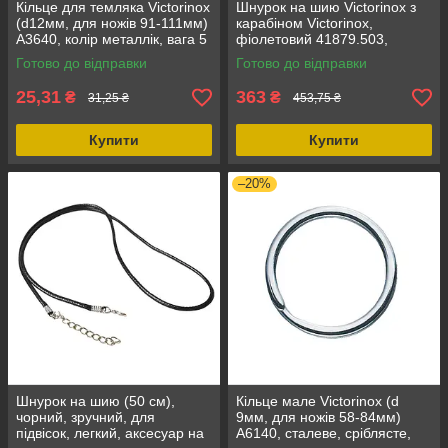
Кільце для темляка Victorinox
Шнурок на шию Victorinox з
(d12мм, для ножів 91-111мм)
карабіном Victorinox,
А3640, колір металлік, вага 5
фіолетовий 41879.503,
г, матеріал сталь
довжина 500 мм, в упаковці,
Готово до відправки
Готово до відправки
для брелків
25,31
363
₴
₴
31,25 ₴
453,75 ₴
Купити
Купити
–20%
Шнурок на шию (50 см),
Кільце мале Victorinox (d
чорний, зручний, для
9мм, для ножів 58-84мм)
підвісок, легкий, аксесуар на
A6140, сталеве, сріблясте,