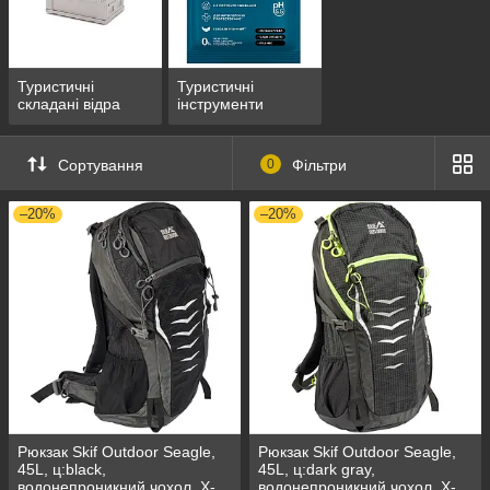
Туристичні
Туристичні
складані відра
інструменти
Сортування
0
Фільтри
–20%
–20%
Рюкзак Skif Outdoor Seagle,
Рюкзак Skif Outdoor Seagle,
45L, ц:black,
45L, ц:dark gray,
водонепроникний чохол, Х-
водонепроникний чохол, Х-