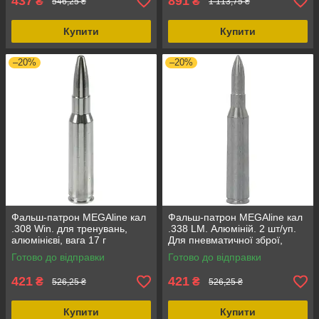
437
891
₴
₴
546,25 ₴
1 113,75 ₴
Купити
Купити
–20%
–20%
Фальш-патрон MEGAline кал
Фальш-патрон MEGAline кал
.308 Win. для тренувань,
.338 LM. Алюміній. 2 шт/уп.
алюмінієві, вага 17 г
Для пневматичної зброї,
гарантія 14 днів
Готово до відправки
Готово до відправки
421
421
₴
₴
526,25 ₴
526,25 ₴
Купити
Купити