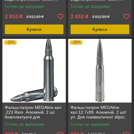
подібна підвісна система,
подібна підвісна система,
Готово до відправки
Готово до відправки
для ноутбука
для ноутбука
2 810
2 810
₴
₴
3 512,50 ₴
3 512,50 ₴
Купити
Купити
–20%
–20%
Фальш-патрон MEGAline кал
Фальш-патрон MEGAline
.223 Rem. Алюміній. 2 шт.
кал.12.7x99. Алюміній. 2 шт/
Комплектуючі для
уп. Для пневматичної зброї,
пневматичної зброї
вага 80 г
Готово до відправки
Готово до відправки