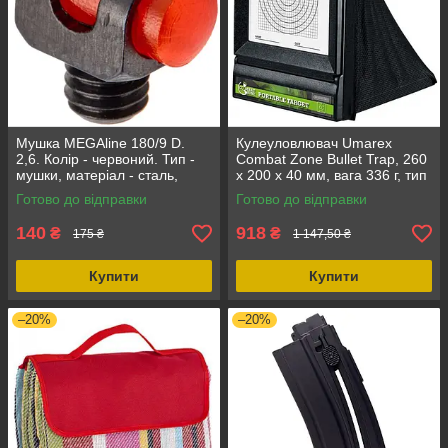
Мушка MEGAline 180/9 D.
Кулеуловлювач Umarex
2,6. Колір - червоний. Тип -
Combat Zone Bullet Trap, 260
мушки, матеріал - сталь,
х 200 х 40 мм, вага 336 г, тип
світловолокно
- аксесуари для пневматики
Готово до відправки
Готово до відправки
140
918
₴
₴
175 ₴
1 147,50 ₴
Купити
Купити
–20%
–20%