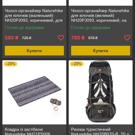
Чохол-органайзер Naturehike
Чохол-органайзер Naturehike
для кілочків (маленький)
для кілочків (великий)
NH20PJ093, коричневий, для
NH20PJ093, коричневий, на
16 кілочків, стильний дизайн,
20 кілочків, міцний матеріал,
Готово до відправки
Готово до відправки
міцний матеріал
розмір 42x58 см
580
780
₴
₴
725 ₴
975 ₴
Купити
Купити
–20%
–20%
Ковдра із застібкою
Рюкзак туристичний
Naturehike NH21PS006,
Naturehike NH70B070-B, 70 л