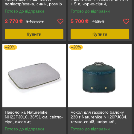
поліестр/вовна, синій, розмір
+ 5 л, чорно-сірий,
200x150 см, вага 1.7 кг, для
ергономічна конструкція, 1.8
Готово до відправки
Готово до відправки
глемпінгу
кг, для трекінгу
2 770
5 700
₴
₴
3 462,50 ₴
7 125 ₴
Купити
Купити
–20%
–20%
Наволочка Naturehike
Чохол для газового балону
NH22PJ016, 36*51 см, світло-
230 г Naturehike NH20PJ084,
сіра, оксамит,
темно-синій, шкіряний,
антибактеріальна обробка,
надійний захист, розмір
Готово до відправки
Готово до відправки
для надувної подушки
11,5х7 см