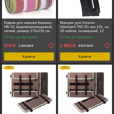
Коврик для пикника Кемпинг
Магазин для Umarex
HB-10, водонепроницаемый,
Hammerli TAC R1 кал.22lr. на
легкий, размер 175х135 см,
30 набоїв, полімерний, 12
для активного отдыха на
місяців гарантії
Готово до відправки
Готово до відправки
природе
878
2 862
₴
₴
1 097,50 ₴
3 577,50 ₴
Купити
Купити
–20%
–20%