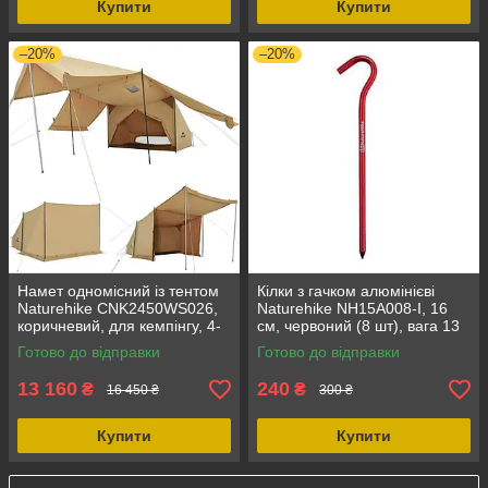
Купити
Купити
–20%
–20%
Намет одномісний із тентом
Кілки з гачком алюмінієві
Naturehike CNK2450WS026,
Naturehike NH15A008-I, 16
коричневий, для кемпінгу, 4-
см, червоний (8 шт), вага 13
сезонний
г, матеріал алюміній, сплав
Готово до відправки
Готово до відправки
6061
13 160
240
₴
₴
16 450 ₴
300 ₴
Купити
Купити