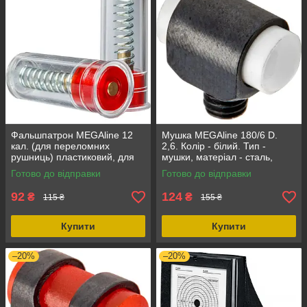
Фальшпатрон MEGAline 12
Мушка MEGAline 180/6 D.
кал. (для переломних
2,6. Колір - білий. Тип -
рушниць) пластиковий, для
мушки, матеріал - сталь,
тренувань заряджання та
світловолокно
Готово до відправки
Готово до відправки
розряджання
92
124
₴
₴
115 ₴
155 ₴
Купити
Купити
–20%
–20%