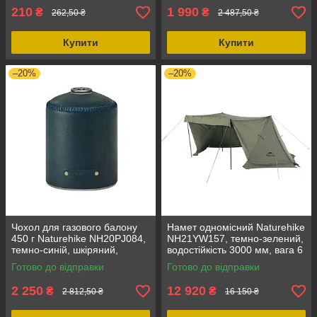
210
1 990
₴
₴
262,50 ₴
2 487,50 ₴
Купити
Купити
–20%
–20%
Чохол для газового балону
Намет одномісний Naturehike
450 г Naturehike NH20PJ084,
NH21YW157, темно-зелений,
темно-синій, шкіряний,
водостійкість 3000 мм, вага 6
розмір 11 x 12,5 см, для
кг, три сезони, каркас
Готово до відправки
Готово до відправки
балона 450 г
алюмінієвий
2 250
12 920
₴
₴
2 812,50 ₴
16 150 ₴