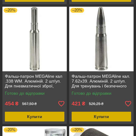
–20%
–20%
Фальш-патрон MEGAline кал
Фальш-патрон MEGAline кал.
.338 WM. Алюміній. 2 шт/уп.
7.62х39. Алюміній. 2 шт/уп.
Для пневматичної зброї,
Для тренувань і безпечного
комплектуючі
спуска УСМ
Готово до відправки
Готово до відправки
454
421
₴
₴
567,50 ₴
526,25 ₴
Купити
Купити
–20%
–20%