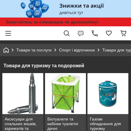
Звертайтесь за співпрацею по дропшипінгу!
Товари та послуги
Спорт і відпочинок
Товари для ту
Товари для туризму та подорожей
Аксесуари для
Біотуалети та
Газове
спальних мішків,
кабінки туалетні
обладнання для
карематів та
дачні
туризму