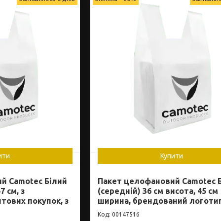
ити
Купити
й Camotec Білий
Пакет целофановий Camotec 
7 см, з
(середній) 36 см висота, 45 см
тових покупок, з
ширина, брендований логоти
00147516