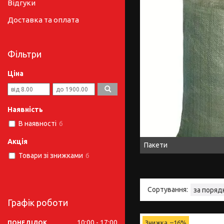
Відгуки
Доставка та оплата
Фільтри
Ціна
Наявність
В наявності
6
Акція
Пакети
Товари зі знижками
6
Графік роботи
10:00
17:00
–16%
ПОНЕДІЛОК