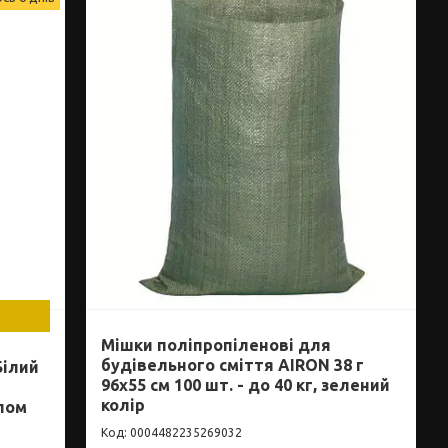
Мішки поліпропіленові для
будівельного сміття AIRON 38 г
Білий
96х55 см 100 шт. - до 40 кг, зелений
колір
пом
0004482235269032