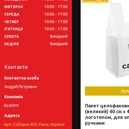
10:00
17:00
ВІВТОРОК
10:00
17:00
СЕРЕДА
10:00
17:00
ЧЕТВЕР
10:00
17:00
ПʼЯТНИЦЯ
Вихідний
СУБОТА
Вихідний
НЕДІЛЯ
Контакти
Андрій Петрович
Куп
ВсеОпт
Пакет целофанови
(великий) 60 см x 4
логотипом, для оп
ручками
вул. Соборна 430, Рівне, Україна