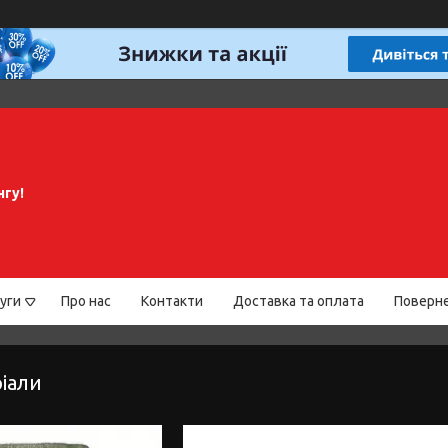
нгу!
уги
Про нас
Контакти
Доставка та оплата
Поверне
іали