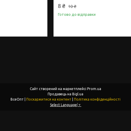
8 ₴
10 ₴
Готово до відправки
Сайт створений на маркетплейсі
Prom.ua
Продавець на Bigl.ua
ВсеОпт |
Поскаржитися на контент
|
Політика конфіденційності
Select Language
▼