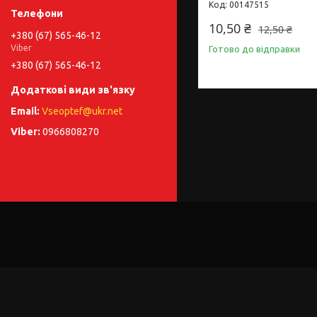
00147515
10,50 ₴
12,50 ₴
+380 (67) 565-46-12
Viber
Готово до відправки
+380 (67) 565-46-12
Vseoptef@ukr.net
0966808270