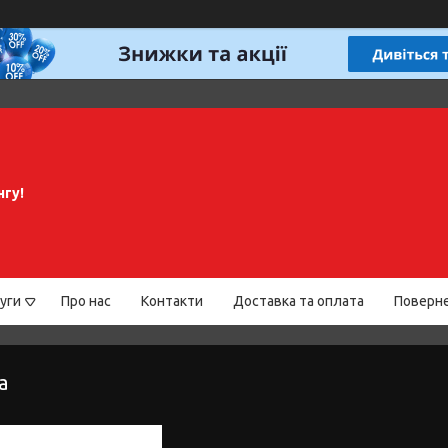
нгу!
уги
Про нас
Контакти
Доставка та оплата
Поверне
а