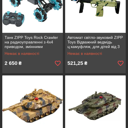
Танк ZIPP Toys Rock Crawler
Автомат світло-звуковий ZIPP
на радиоуправленні з 4х4
Toys Відважний ведмідь
приводом, змінними
ц:камуфляж, для дітей від 3
кузовами та акумулятором
років, розмір 41 см,
Немає в наявності
Немає в наявності
для дітей
батарейки AA
2 650
521,25
₴
₴