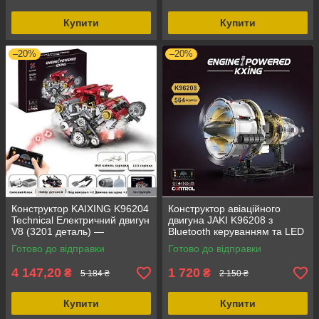
Купити
Купити
–20%
–20%
Конструктор KAIXING K96204
Конструктор авіаційного
Technical Електричний двигун
двигуна JAKI K96208 з
V8 (3201 деталь) —
Bluetooth керуванням та LED
Механічна Естетика з
підсвіткою, 664 деталі —
Готово до відправки
Готово до відправки
ефектом диму та LED-
STEM модель двигуна
підсвіткою
4 147,20
1 720
₴
₴
5 184 ₴
2 150 ₴
Купити
Купити