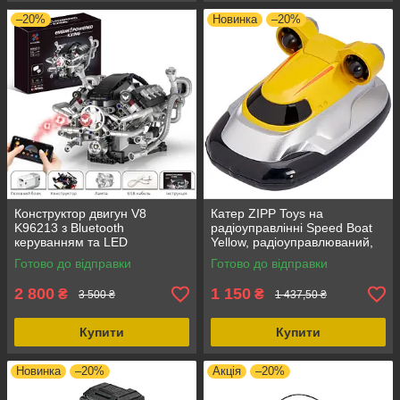
–20%
Новинка
–20%
Конструктор двигун V8
Катер ZIPP Toys на
K96213 з Bluetooth
радіоуправлінні Speed Boat
керуванням та LED
Yellow, радіоуправлюваний,
підсвіткою, 770 деталей —
дистанція 15 м, швидкість до
Готово до відправки
Готово до відправки
STEM модель 14+
10 км/год
2 800
1 150
₴
₴
3 500 ₴
1 437,50 ₴
Купити
Купити
Новинка
–20%
Акція
–20%