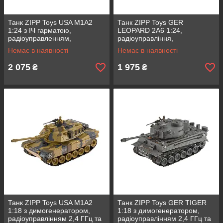
Танк ZIPP Toys USA M1A2
Танк ZIPP Toys GER
1:24 з ІЧ гарматою,
LEOPARD 2A6 1:24,
радіоуправленням,
радіоуправління,
димогенератором, вібрацією,
димогенератор, ІЧ гармата,
Немає в наявності
Немає в наявності
2,4 ГГц
вібрація, акумулятор
2 075
1 975
₴
₴
Танк ZIPP Toys USA M1A2
Танк ZIPP Toys GER TIGER
1:18 з димогенератором,
1:18 з димогенератором,
радіоуправлінням 2,4 ГГц та
радіоуправлінням 2,4 ГГц та