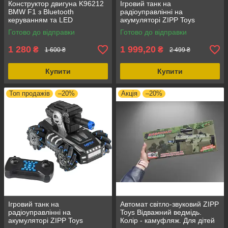
Конструктор двигуна K96212
Ігровий танк на
BMW F1 з Bluetooth
радіоуправлінні на
керуванням та LED
акумуляторі ZIPP Toys
підсвіткою, 664 деталі —
SwiftRecon з м'якими
Готово до відправки
Готово до відправки
STEM модель двигуна для
гелевими кулями, 4x4,
дітей і дорослих
швидкість до 10 км/год
1 280
1 999,20
₴
₴
1 600 ₴
2 499 ₴
Купити
Купити
Топ продажів
–20%
Акція
–20%
Ігровий танк на
Автомат світло-звуковий ZIPP
радіоуправлінні на
Toys Відважний ведмідь.
акумуляторі ZIPP Toys
Колір - камуфляж. Для дітей