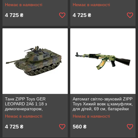
вібрацією
вібрацією для дітей
Немає в наявності
Немає в наявності
4 725
4 725
₴
₴
Танк ZIPP Toys GER
Автомат світло-звуковий ZIPP
LEOPARD 2A6 1:18 з
Toys Хижий вовк ц:камуфляж,
димогенератором,
для дітей, 69 см, батарейки
радіоуправлінням 2,4 ГГц та
AA, з вібрацією
Немає в наявності
Немає в наявності
вібрацією
4 725
560
₴
₴