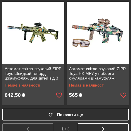
Автомат світло-звуковий ZIPP
Автомат світло-звуковий ZIPP
Toys Швидкий гепард
Toys HK MP7 у наборі з
ц:камуфляж, для дітей від 3
окулярами ц:камуфляж,
років, 73 см, батарейки AA
коричневий, для дітей, 45 см,
Немає в наявності
Немає в наявності
з прицілом та вібрацією
842,50
565
₴
₴
Показати ще
1
/ 3