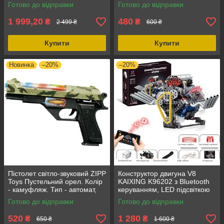
SwiftRecon з м'якими
від 3 років, з імітацією віддачі.
Готово до відправки
Готово до відправки
гелевими кулями Blue, Li-Ion
1300 мАг
1 999,20
480
₴
₴
2 499 ₴
600 ₴
Купити
Купити
Новинка
–20%
–20%
Пістолет світло-звуковий ZIPP
Конструктор двигуна V8
Toys Пустельний орел. Колір
KAIXING K96202 з Bluetooth
- камуфляж. Тип - автомат,
керуванням, LED підсвіткою
вік від 3 років.
та мотором, 665 деталей,
Готово до відправки
Готово до відправки
STEM модель 14+
520
1 280
₴
₴
650 ₴
1 600 ₴