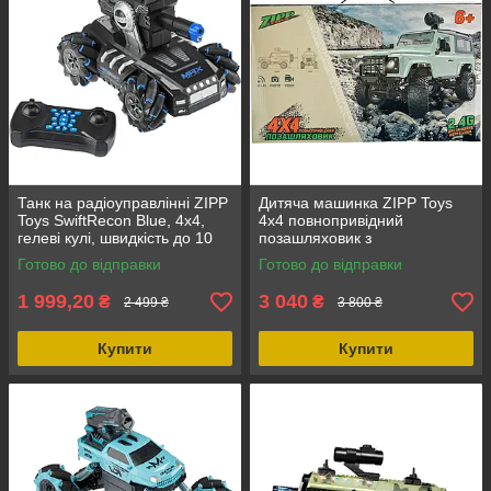
Танк на радіоуправлінні ZIPP
Дитяча машинка ZIPP Toys
Toys SwiftRecon Blue, 4x4,
4x4 повнопривідний
гелеві кулі, швидкість до 10
позашляховик з
км/год
відеокамерою на
Готово до відправки
Готово до відправки
радіоуправлінні жовтий
Зелений, 2.4GHz
1 999,20
3 040
₴
₴
2 499 ₴
3 800 ₴
Купити
Купити