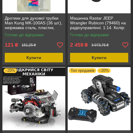
Дротики для духової трубки
Машинка Rastar JEEP
Man Kung MK-100AS (36 шт.),
Wrangler Rubicon (79460) на
неіржавка сталь, пластик,
радіоуправлінні. 1:14. Колір:
легкі та зручні
чорний. Масштаб 1:14,
Готово до відправки
Готово до відправки
швидкість до 10 км/г.
121
2 459
₴
₴
151,25 ₴
3 073,75 ₴
Купити
Купити
–20%
Топ продажів
–20%