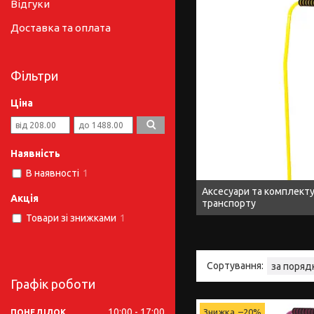
Відгуки
Доставка та оплата
Фільтри
Ціна
Наявність
В наявності
1
Аксесуари та комплекту
Акція
транспорту
Товари зі знижками
1
Графік роботи
10:00
17:00
–20%
ПОНЕДІЛОК