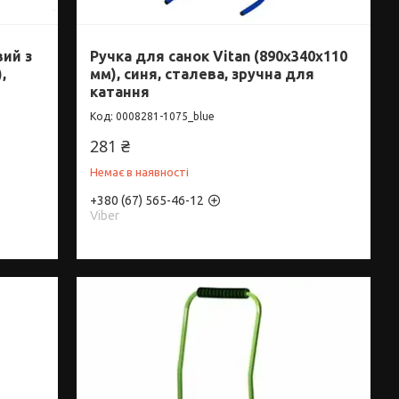
ий з
Ручка для санок Vitan (890x340x110
,
мм), синя, сталева, зручна для
катання
0008281-1075_blue
281 ₴
Немає в наявності
+380 (67) 565-46-12
Viber