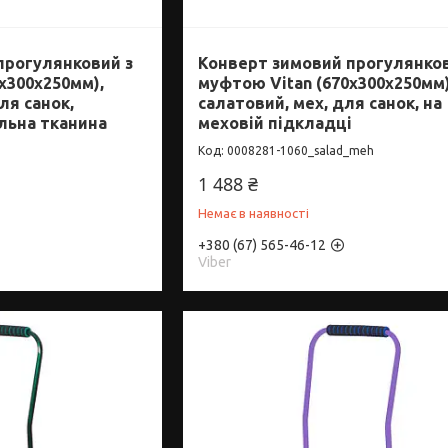
прогулянковий з
Конверт зимовий прогулянков
x300x250мм),
муфтою Vitan (670x300x250мм)
ля санок,
салатовий, мех, для санок, на
льна тканина
меховій підкладці
0008281-1060_salad_meh
1 488 ₴
Немає в наявності
+380 (67) 565-46-12
Viber