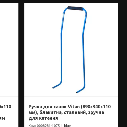
0x110
Ручка для санок Vitan (890x340x110
мм), блакитна, сталевий, зручна
ям
для катання
0008281-1075_l_blue