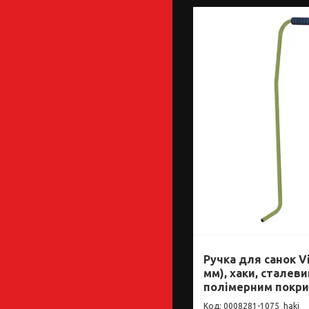
Ручка для санок Vi
мм), хаки, сталеви
полімерним покр
0008281-1075_haki