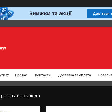
нгу!
уги
Про нас
Контакти
Доставка та оплата
Поверне
рт та автокрісла