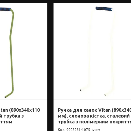
tan (890x340x110
Ручка для санок Vitan (890x34
й трубка з
мм), слонова кістка, сталевий
иттям
трубка з полімерним покритт
0008281-1075_ivory