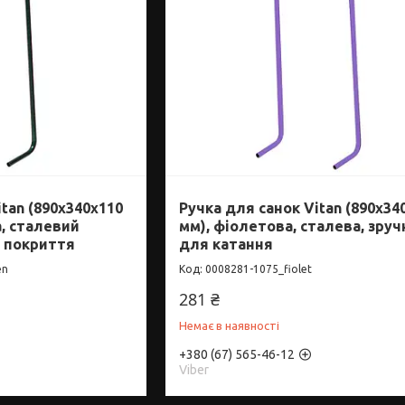
tan (890x340x110
Ручка для санок Vitan (890x34
, сталевий
мм), фіолетова, сталева, зруч
е покриття
для катання
en
0008281-1075_fiolet
281 ₴
Немає в наявності
+380 (67) 565-46-12
Viber