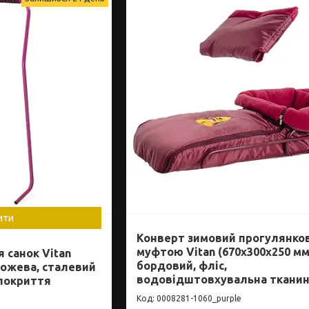
ити
Конверт зимовий прогулянков
муфтою Vitan (670x300x250 мм
 санок Vitan
бордовий, фліс,
рожева, сталевий
водовідштовхувальна ткани
 покриття
0008281-1060_purple