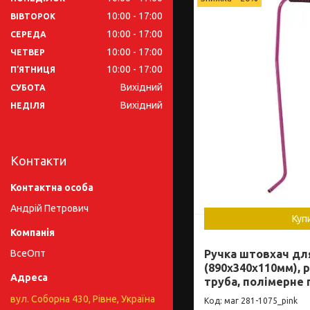
10:00
17:00
ВІВТОРОК
10:00
17:00
СЕРЕДА
10:00
17:00
ЧЕТВЕР
10:00
17:00
ПʼЯТНИЦЯ
Вихідний
СУБОТА
Вихідний
НЕДІЛЯ
Контакти
Андрій Петрович
Куп
ВсеОпт
Ручка штовхач для
(890x340x110мм), 
труба, полімерне
вул. Соборна 430, Рівне, Україна
маг 281-1075_pink