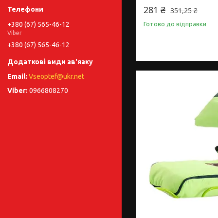
281 ₴
351,25 ₴
+380 (67) 565-46-12
Готово до відправки
Viber
+380 (67) 565-46-12
Vseoptef@ukr.net
0966808270