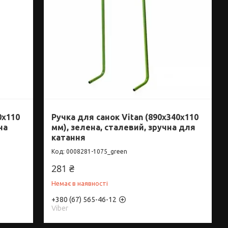
0x110
Ручка для санок Vitan (890x340x110
на
мм), зелена, сталевий, зручна для
катання
0008281-1075_green
281 ₴
Немає в наявності
+380 (67) 565-46-12
Viber