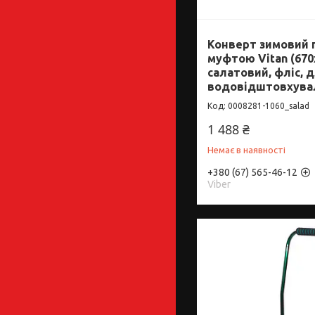
Конверт зимовий 
муфтою Vitan (670
салатовий, фліс, д
водовідштовхува
0008281-1060_salad
1 488 ₴
Немає в наявності
+380 (67) 565-46-12
Viber