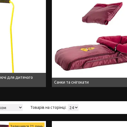
ючі для дитячого
Санки та снігокати
Залишився 21 день