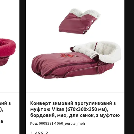
ий з
Конверт зимовий прогулянковий з
),
муфтою Vitan (670x300x250 мм),
бордовий, мех, для санок, з муфтою
на
0008281-1060_purple_meh
1 488 ₴