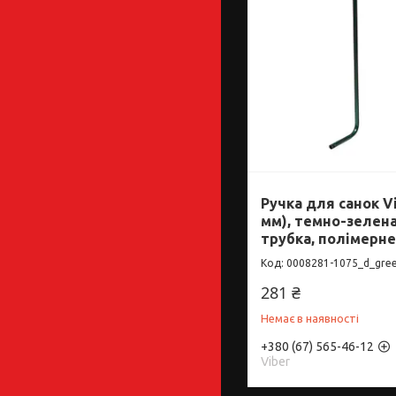
Ручка для санок Vi
мм), темно-зелена
трубка, полімерн
0008281-1075_d_gre
281 ₴
Немає в наявності
+380 (67) 565-46-12
Viber