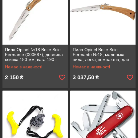
Пила Opinel №18 Boite Scie
Пила Opinel Boite Scie
Fermante (000687), довжина
Fermante №18, маленька
клинка 180 мм, вага 190 г,
пила, легка, компактна, для
матеріал рукояті бук,
саду та польових умов
Немає в наявності
Немає в наявності
твердость клинка 59 HRC
2 150
3 037,50
₴
₴