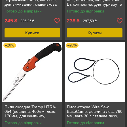
для виживання, кишенькова
Вт, компактна, для туризму та
струнна пила
рибалки
Готово до відправки
Готово до відправки
245
238
₴
₴
306,25 ₴
297,50 ₴
Купити
Купити
–20%
–20%
Пила складна Tramp UTRA-
Пила-струна Wire Saw
054 (довжина: 400мм, лезо:
BaseCamp, довжина леза 760
170мм, для кемпингу,
мм, вага 30 г, сталеве лезо,
туристичні, вага: 230г)
гумова ручка, загальна
Готово до відправки
Готово до відправки
довжина 960 мм