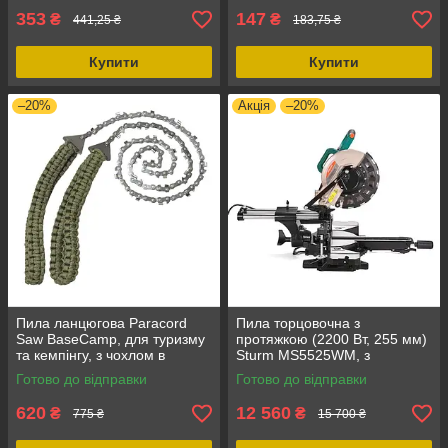
353
147
₴
₴
441,25 ₴
183,75 ₴
Купити
Купити
–20%
Акція
–20%
Пила ланцюгова Paracord
Пила торцовочна з
Saw BaseCamp, для туризму
протяжкою (2200 Вт, 255 мм)
та кемпінгу, з чохлом в
Sturm MS5525WM, з
комплекті, для рибалки та
лазерним вказівником та
Готово до відправки
Готово до відправки
полювання
функцією підсвітки
620
12 560
₴
₴
775 ₴
15 700 ₴