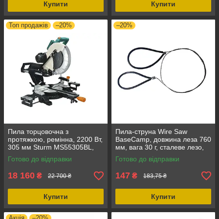
Купити
Купити
Топ продажів
–20%
–20%
Пила торцовочна з
Пила-струна Wire Saw
протяжкою, ремінна, 2200 Вт,
BaseCamp, довжина леза 760
305 мм Sturm MS55305BL,
мм, вага 30 г, сталеве лезо,
лазерний вказівник,
гумова ручка
Готово до відправки
Готово до відправки
пилозбірник
18 160
147
₴
₴
22 700 ₴
183,75 ₴
Купити
Купити
Акція
–20%