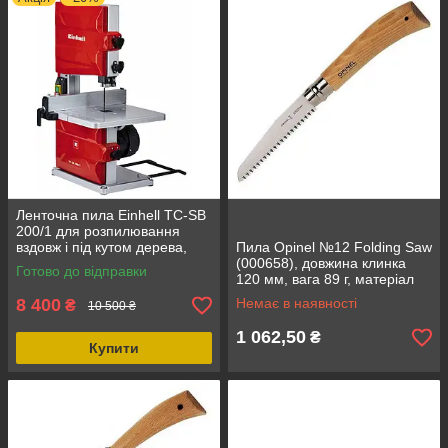
Ленточна пила Einhell TC-SB
200/1 для розпилювання
вздовж і під кутом дерева,
Пила Opinel №12 Folding Saw
пластмаси або аналогічних
(000658), довжина клинка
Готово до відправки
матеріалів, 250 Вт
120 мм, вага 89 г, матеріал
рукояті - бук, тип замка -
8 400
Немає в наявності
₴
10 500 ₴
Viroblock
1 062,50
₴
Купити