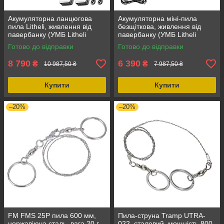
Акумуляторна ланцюгова
Акумуляторна міні-пила
пила Litheli, живлення від
безщіткова, живлення від
павербанку (УМБ Litheli
павербанку (УМБ Litheli
Power Bank 20000 mAh, 45
Power Bank 20000 mAh, 45
Готово до відправки
Готово до відправки
W, 2А), безщітковий двигун
W, 2А, 1.35 кг)
8 790
6 390
₴
₴
10 987,50 ₴
7 987,50 ₴
Купити
Купити
–20%
–20%
FM FMS 25P пила 600 мм,
Пила-струна Tramp UTRA-
нержавіюча сталь, вага 20 г,
022, сталевий, мощність 800