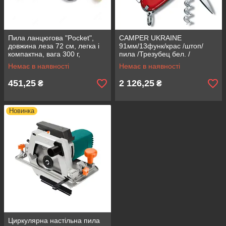
Пила ланцюгова "Pocket",
CAMPER UKRAINE
довжина леза 72 см, легка і
91мм/13функ/крас /штоп/
компактна, вага 300 г,
пила /Трезубец бел. /
матеріал леза вуглецева
туристичний /швейцарський
Немає в наявності
Немає в наявності
сталь
ніж /74 г
451,25
2 126,25
₴
₴
Новинка
Циркулярна настільна пила