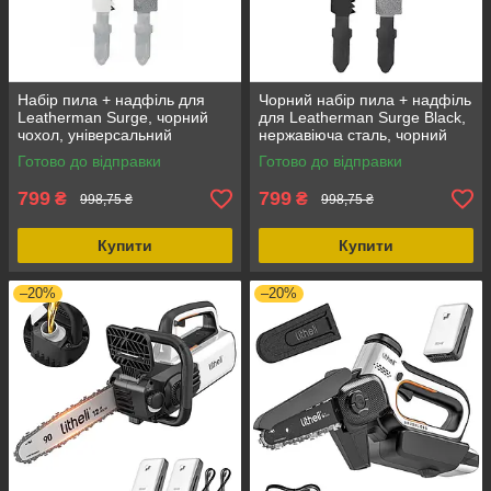
Набір пила + надфіль для
Чорний набір пила + надфіль
Leatherman Surge, чорний
для Leatherman Surge Black,
чохол, універсальний
нержавіюча сталь, чорний
тристоронній напилок,
чохол, 2 інструменти
Готово до відправки
Готово до відправки
алмазне напилення
799
799
₴
₴
998,75 ₴
998,75 ₴
Купити
Купити
–20%
–20%