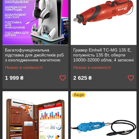
Багатофункціональна
Гравер Einhell TC-MG 135 E,
підставка для джойстиків ps5
потужність 135 Вт, оберти
з охолодженням магнітною
10000-32000 об/хв, 4 затискні
зарядкою для контролерів
цанги 1,6/2,0/2,6/3,2 мм
Немає в наявності
Немає в наявності
PS5 Slim, швидка зарядка
1 999
2 625
₴
₴
Акція