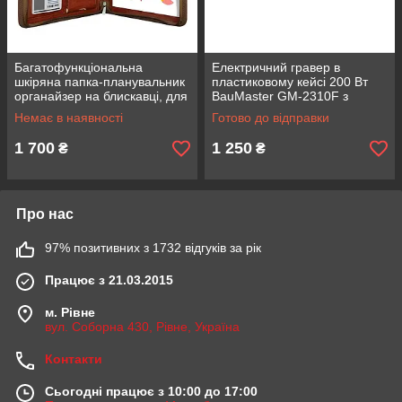
Багатофункціональна
Електричний гравер в
шкіряна папка-планувальник
пластиковому кейсі 200 Вт
органайзер на блискавці, для
BauMaster GM-2310F з
конференцій, помічник у
гнучким валом, потужність
Немає в наявності
Готово до відправки
бізнесі, для документів, для
200 Вт
1 700
1 250
₴
₴
Про нас
97% позитивних з 1732 відгуків за рік
Працює з 21.03.2015
м. Рівне
вул. Соборна 430, Рівне, Україна
Контакти
Сьогодні працює з 10:00 до 17:00