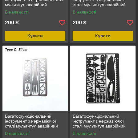
мультитул аварійний
сталі мультитул аварійний
інструмент для кемпінгу
інструмент для кемпінгу
В наявності
В наявності
Кредитка-мульт, кишеньковий
Кредитка-мульт, новий, Type
7
200
200
₴
₴
Купити
Купити
Багатофункціональний
Багатофункціональний
інструмент з нержавіючої
інструмент з нержавіючої
сталі мультитул аварійний
сталі мультитул аварійний
інструмент для кемпінгу
інструмент для кемпінгу
В наявності
В наявності
Кредитка-мульт, кишеньковий
Кредитка-мульт, новий, Type