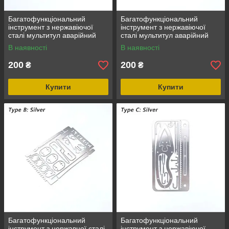
Багатофункціональний
Багатофункціональний
інструмент з нержавіючої
інструмент з нержавіючої
сталі мультитул аварійний
сталі мультитул аварійний
інструмент для кемпінгу
інструмент для кемпінгу
В наявності
В наявності
Кредитка-мульт, кишеньковий
Кредитка-мульт, кишеньковий
200
200
₴
₴
Купити
Купити
Багатофункціональний
Багатофункціональний
інструмент з нержавної сталі
інструмент з нержавіючої