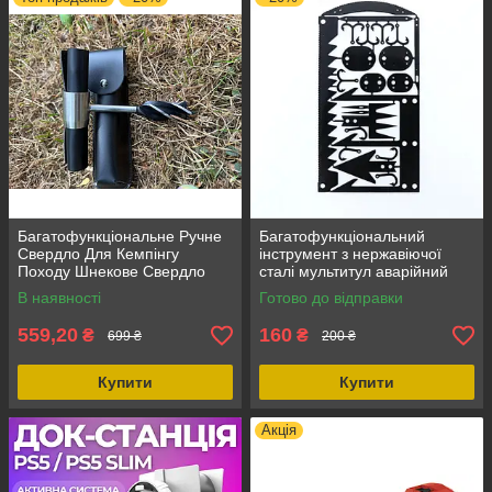
Багатофункціональне Ручне
Багатофункціональний
Свердло Для Кемпінгу
інструмент з нержавіючої
Походу Шнекове Свердло
сталі мультитул аварійний
Для Виживання, Бур для
інструмент для кемпінгу
В наявності
Готово до відправки
Бушкрафт, діаметр 25 мм
Кредитка-мульт, компактний і
559,20
160
₴
₴
699 ₴
200 ₴
Купити
Купити
Акція