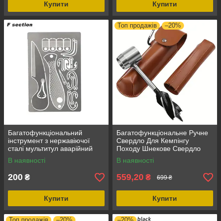
Купити
Купити
Топ продажів
–20%
Багатофункціональний
Багатофункціональне Ручне
інструмент з нержавіючої
Свердло Для Кемпінгу
сталі мультитул аварійний
Походу Шнекове Свердло
інструмент для кемпінгу
Для Виживання, Бур для
В наявності
В наявності
Кредитка-мульт, новий, Type
Бушкрафт, діаметр 25 мм
12
200
559,20
₴
₴
699 ₴
Купити
Купити
Топ продажів
–20%
–20%