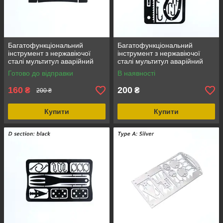
Багатофункціональний
Багатофункціональний
інструмент з нержавіючої
інструмент з нержавіючої
сталі мультитул аварійний
сталі мультитул аварійний
інструмент для кемпінгу
інструмент для кемпінгу
Готово до відправки
В наявності
Кредитка-мульт, новий, Type
Кредитка-мульт, новий, Type
2
3
160
200
₴
₴
200 ₴
Купити
Купити