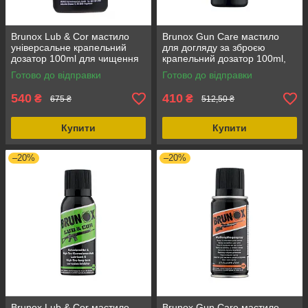
Brunox Lub & Cor мастило
Brunox Gun Care мастило
універсальне крапельний
для догляду за зброєю
дозатор 100ml для чищення
крапельний дозатор 100ml,
та мастила зброї, обсяг 100
захист від корозії,
Готово до відправки
Готово до відправки
мл
температура -55°C, об'єм
100 мл
540
410
₴
₴
675 ₴
512,50 ₴
Купити
Купити
–20%
–20%
Brunox Lub & Cor мастило
Brunox Gun Care мастило