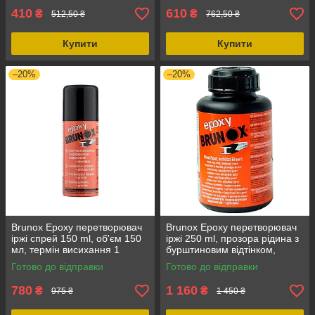
410
610
₴
₴
512,50 ₴
762,50 ₴
Купити
Купити
–20%
–20%
Brunox Epoxy перетворювач
Brunox Epoxy перетворювач
іржі спрей 150 ml, об'єм 150
іржі 250 ml, прозора рідина з
мл, термін висихання 1
бурштиновим відтінком,
година, форма випуску –
швидко висихає
Готово до відправки
Готово до відправки
спрей
780
1 160
₴
₴
975 ₴
1 450 ₴