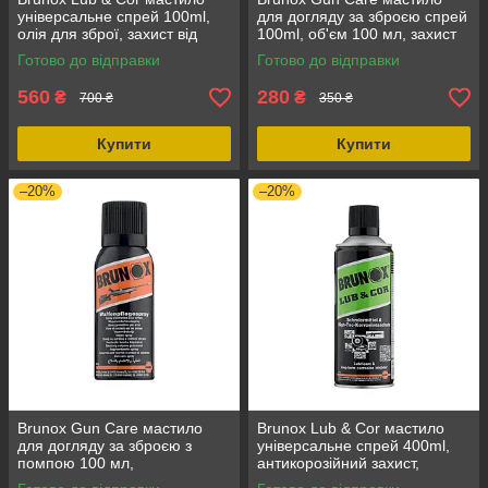
універсальне спрей 100ml,
для догляду за зброєю спрей
олія для зброї, захист від
100ml, об'єм 100 мл, захист
корозії, для вогнепальної
від корозії
Готово до відправки
Готово до відправки
зброї
560
280
₴
₴
700 ₴
350 ₴
Купити
Купити
–20%
–20%
Brunox Gun Care мастило
Brunox Lub & Cor мастило
для догляду за зброєю з
універсальне спрей 400ml,
помпою 100 мл,
антикорозійний захист,
антикорозійне,
присадка Turboline