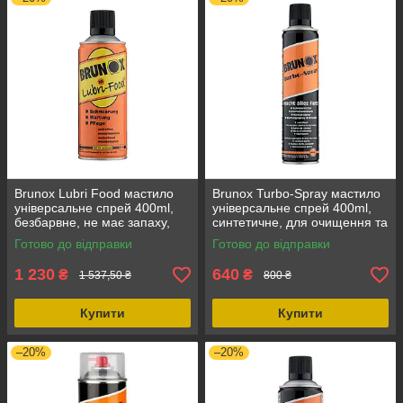
Brunox Lubri Food мастило
Brunox Turbo-Spray мастило
універсальне спрей 400ml,
універсальне спрей 400ml,
безбарвне, не має запаху,
синтетичне, для очищення та
об'єм 400 мл, для металевих
змащування зброї, для
Готово до відправки
Готово до відправки
поверхонь
консервації
1 230
640
₴
₴
1 537,50 ₴
800 ₴
Купити
Купити
–20%
–20%