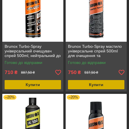
Brunox Turbo-Spray
Brunox Turbo-Spray мастило
універсальний очищувач
універсальне спрей 500ml
спрей 500ml, нейтральний до
для очищення та
гуми та пластику, для
змащування зброї,
Готово до відправки
Готово до відправки
велосипеда та мотоциклів
синтетичне, обсяг 500 мл
710
750
₴
₴
887,50 ₴
937,50 ₴
Купити
Купити
–20%
–20%