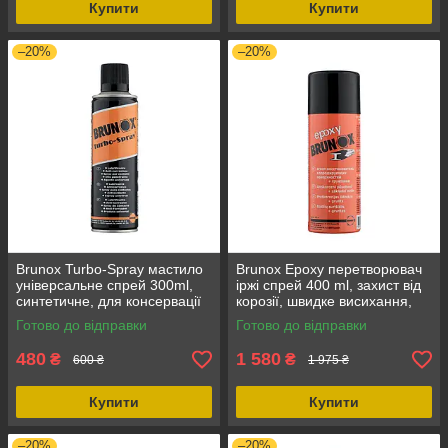
Купити
Купити
–20%
–20%
Brunox Turbo-Spray мастило
Brunox Epoxy перетворювач
універсальне спрей 300ml,
іржі спрей 400 ml, захист від
синтетичне, для консервації
корозії, швидке висихання,
зброї, з відмінною
об'єм 400 мл, форма випуску
Готово до відправки
Готово до відправки
проникаючою здатністю
спрей
480
1 580
₴
₴
600 ₴
1 975 ₴
Купити
Купити
–20%
–20%