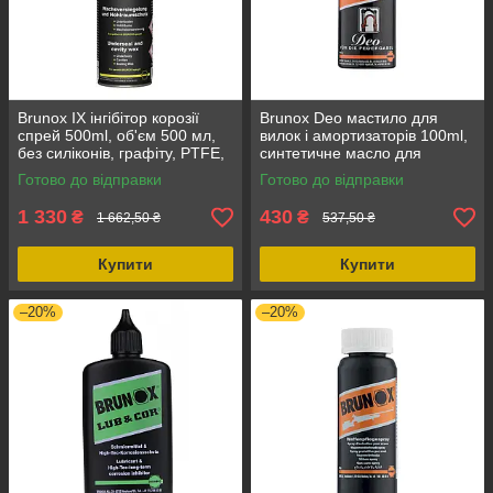
Brunox IX інгібітор корозії
Brunox Deo мастило для
спрей 500ml, об'єм 500 мл,
вилок і амортизаторів 100ml,
без силіконів, графіту, PTFE,
синтетичне масло для
для автомобілів та
мотоциклів і велосипедів,
Готово до відправки
Готово до відправки
мототехніки
захист від корозії
1 330
430
₴
₴
1 662,50 ₴
537,50 ₴
Купити
Купити
–20%
–20%