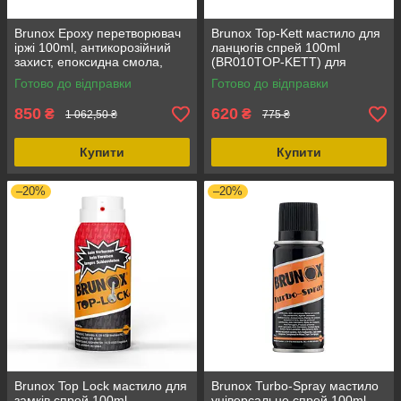
Brunox Epoxy перетворювач
Brunox Top-Kett мастило для
іржі 100ml, антикорозійний
ланцюгів спрей 100ml
захист, епоксидна смола,
(BR010TOP-KETT) для
прозора рідина з
захисту від корозії,
Готово до відправки
Готово до відправки
бурштиновим відтінком
термостійкість до +150°C
850
620
₴
₴
1 062,50 ₴
775 ₴
Купити
Купити
–20%
–20%
Brunox Top Lock мастило для
Brunox Turbo-Spray мастило
замків спрей 100ml,
універсальне спрей 100ml,