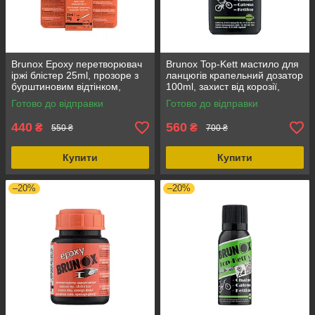
Brunox Epoxy перетворювач
Brunox Top-Kett мастило для
іржі блістер 25ml, прозоре з
ланцюгів крапельний дозатор
бурштиновим відтінком,
100ml, захист від корозії,
висихає за 1 годину, для
термостійкість -41°C до
Готово до відправки
Готово до відправки
залізних поверхонь
+150°C
440
560
₴
₴
550 ₴
700 ₴
Купити
Купити
–20%
–20%