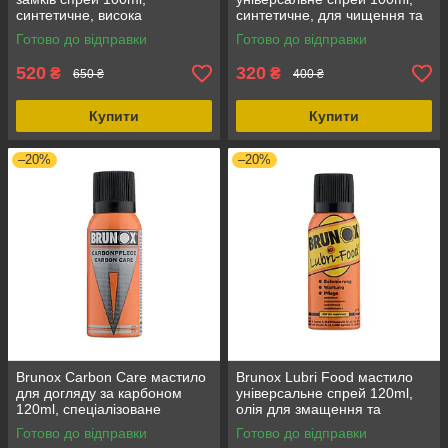
синтетичне, висока
синтетичне, для чищення та
проникаюча здатність,
змащення зброї, для
Готово до відправки
Готово до відправки
витримує низьку температуру
консервації
до -55°C
520
320
₴
₴
650 ₴
400 ₴
Купити
Купити
–20%
–20%
Brunox Carbon Care мастило
Brunox Lubri Food мастило
для догляду за карбоном
універсальне спрей 120ml,
120ml, спеціалізоване
олія для змащення та
мастило для карбону, об'єм –
очищення металевих частин,
Готово до відправки
Готово до відправки
120 мл
безбарвне та без запаху