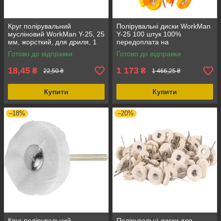
Круг полірувальний
Полірувальні диски WorkMan
мусліновий WorkMan Y-25, 25
Y-25 100 штук 100%
мм, жорсткий, для дриля, 1
передоплата на
шт., жовтий, з хвостовиком 3
розрахунковий рахунок,
Готово до відправки
Готово до відправки
мм
жорсткість: тверда, діаметр:
25 мм
18,45
1 173
₴
₴
22,50 ₴
1 466,25 ₴
Купити
Купити
–18%
–20%
Круг полірувальний
Полірувальні диски для