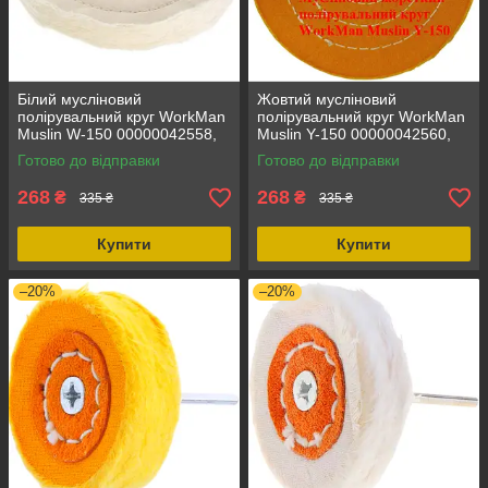
Білий мусліновий
Жовтий мусліновий
полірувальний круг WorkMan
полірувальний круг WorkMan
Muslin W-150 00000042558,
Muslin Y-150 00000042560,
для точильного верстата, 1
150 мм, для точильного
Готово до відправки
Готово до відправки
шт., діаметр 150 мм
верстата, жорсткий, 50 шарів
268
268
₴
₴
335 ₴
335 ₴
Купити
Купити
–20%
–20%