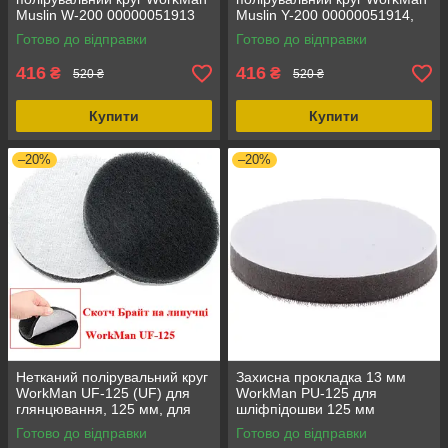
Muslin W-200 00000051913
Muslin Y-200 00000051914,
для точильного верстата, 200
200 мм, для точильного
Готово до відправки
Готово до відправки
мм, 1 шт.
верстата, жорсткий, 50 шарів
416
416
₴
₴
520 ₴
520 ₴
Купити
Купити
–20%
–20%
Нетканий полірувальний круг
Захисна прокладка 13 мм
WorkMan UF-125 (UF) для
WorkMan PU-125 для
глянцювання, 125 мм, для
шліфпідошви 125 мм
КШМ, 600 оборотів, Ultra Fine
00000052352, без
Готово до відправки
Готово до відправки
перфорації, круги