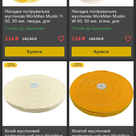
Насадка полірувальна
Насадка полірувальна
муслінова WorkMan Muslin Y-
муслінова WorkMan Muslin
50, 50 мм, тверда, для
W-50, 50 мм, м'яка, для
дрила, 1 шт., жорстка, 50
дриля, круги полірувальні, 50
Готово до відправки
Готово до відправки
шарів
шарів
114
114
₴
₴
142,50 ₴
142,50 ₴
Купити
Купити
–20%
–20%
Білий мусліновий
Жовтий мусліновий
полірувальний круг WorkMan
полірувальний круг WorkMan