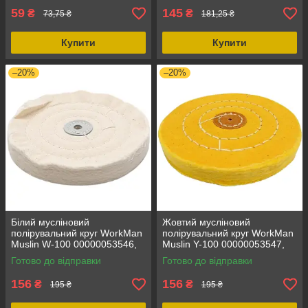
полірувальні
59
145
₴
₴
73,75 ₴
181,25 ₴
Купити
Купити
–20%
–20%
Білий мусліновий
Жовтий мусліновий
полірувальний круг WorkMan
полірувальний круг WorkMan
Muslin W-100 00000053546,
Muslin Y-100 00000053547,
100 мм, для точильного
100% предоплата, для
Готово до відправки
Готово до відправки
верстата, м'який, 50 шарів
точильного верстата, діаметр
100 мм
156
156
₴
₴
195 ₴
195 ₴