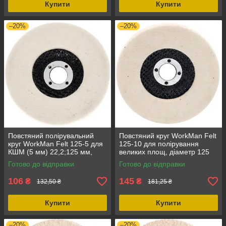
Купити
Купити
–20%
–20%
Повстяний полірувальний
Повстяний круг WorkMan Felt
круг WorkMan Felt 125-5 для
125-10 для полірування
КШМ (5 мм) 22,2;125 мм,
великих площ, діаметр 125
метал, 1 шт., висока якість,
мм, для КШМ, товщина 10
Готово до відправки
Готово до відправки
фінішне полірування
мм
106
145
₴
₴
132,50 ₴
181,25 ₴
Купити
Купити
–20%
–20%