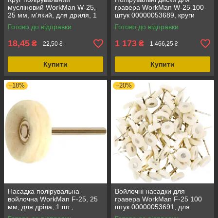
мусліновий WorkMan W-25,
гравера WorkMan W-25 100
25 мм, м'який, для дриля, 1
штук 00000053689, круги
шт., для фінішного
полірувальні, для дриля,
Готово до відправки
Готово до відправки
полірування
жорсткість: м'який
18,45
1 173
₴
₴
22,50 ₴
1 466,25 ₴
Купити
Купити
–18%
–20%
Насадка полірувальна
Войлочні насадки для
войлочна WorkMan F-25, 25
гравера WorkMan F-25 100
мм, для дріла, 1 шт.,
штук 00000053691, для
жорсткість середня,
дриля, метал, діаметр 25 мм,