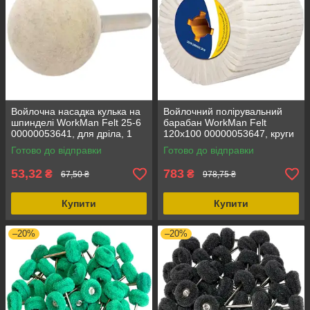
Войлочна насадка кулька на
Войлочний полірувальний
шпинделі WorkMan Felt 25-6
барабан WorkMan Felt
00000053641, для дріла, 1
120х100 00000053647, круги
шт., діаметр 25 мм,
полірувальні, метал,
Готово до відправки
Готово до відправки
натуральна повсть
натуральний войлок
53,32
783
₴
₴
67,50 ₴
978,75 ₴
Купити
Купити
–20%
–20%