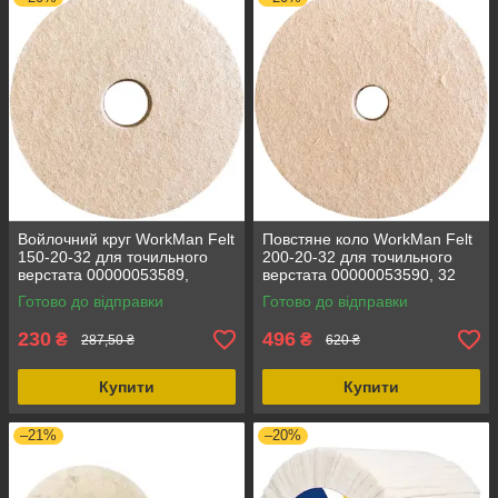
Войлочний круг WorkMan Felt
Повстяне коло WorkMan Felt
150-20-32 для точильного
200-20-32 для точильного
верстата 00000053589,
верстата 00000053590, 32
32;150, круги полірувальні,
мм, 200 мм, полірувальне
Готово до відправки
Готово до відправки
середня жорсткість
коло, середня жорсткість
230
496
₴
₴
287,50 ₴
620 ₴
Купити
Купити
–21%
–20%