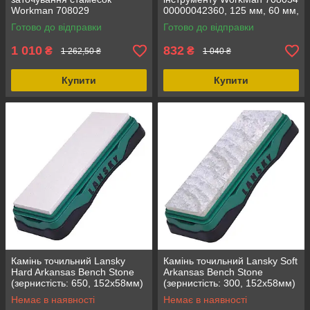
Workman 708029
00000042360, 125 мм, 60 мм,
00000042357, метал, 135 мм,
точність, стійкість, алюміній,
Готово до відправки
Готово до відправки
45 мм, вуглецева сталь,
вага 240 г
новий
1 010
832
₴
₴
1 262,50 ₴
1 040 ₴
Купити
Купити
Камінь точильний Lansky
Камінь точильний Lansky Soft
Hard Arkansas Bench Stone
Arkansas Bench Stone
(зернистість: 650, 152х58мм)
(зернистість: 300, 152х58мм)
для ручних точилок
для ножів, зручний в
Немає в наявності
Немає в наявності
використанні