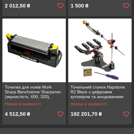
2 012,50
1 500
₴
₴
Точилка для ножів Work
Точильний станок Hapstone
Sharp Benchstone Sharpener
R2 Black з цифровим
(зернистість: 600, 320),
кутоміром та анодованими
настільна, кераміка, алмаз, з
затискачами з алюмінію
Немає в наявності
Немає в наявності
кутовими напрямними
4 512,50
192 201,70
₴
₴