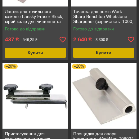
Ластик для точильного
Точилка для ножів Work
каменю Lansky Eraser Block,
Sharp Benchtop Whetstone
сірий колір для чищення та
Sharpener (зернистість: 1000,
догляду за каменями, для
6000) для кухонних та
Готово до відправки
Готово до відправки
точильних інструментів
туристичних ножів
437
2 640
₴
₴
546,25 ₴
3 300 ₴
Купити
Купити
–20%
–20%
Пристосування для
Площадка для опори
заточування стамесок
інструменту WorkMan 708034