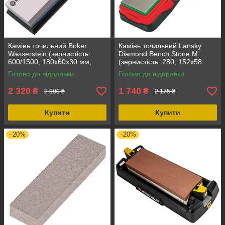
Камінь точильний Boker
Камінь точильний Lansky
Wasserstein (зернистість:
Diamond Bench Stone M
600/1500, 180х60х30 мм,
(зернистість: 280, 152х58
прямокутний, тип -
мм), прямокутний, для
Готово до відправки
Готово до відправки
точильний)
заточування ножів, з
гарантією
2 320
1 740
₴
₴
2 900 ₴
2 175 ₴
Купити
Купити
–20%
–20%