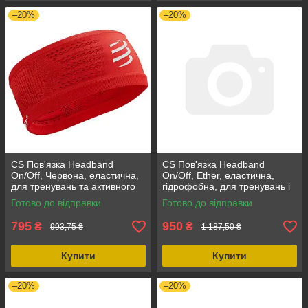
–20%
–20%
CS Пов'язка Headband
CS Пов'язка Headband
On/Off, Червона, еластична,
On/Off, Ether, еластична,
для тренувань та активного
гідрофобна, для тренувань і
відпочинку, висота 7,5 см
гонок, висота 7,5 см,
Готово до відправки
Готово до відправки
надлегка
795
950
₴
₴
993,75 ₴
1 187,50 ₴
Купити
Купити
–20%
–20%