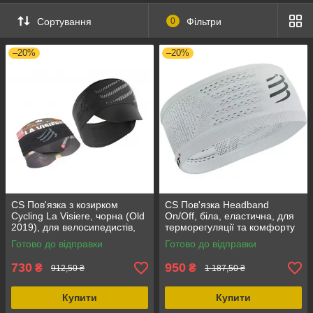
Сортування
0
Фільтри
–20%
–20%
CS Пов'язка з козирком
CS Пов'язка Headband
Cycling La Visiere, чорна (Old
On/Off, біла, еластична, для
2019), для велосипедистів,
терморегуляції та комфорту
водовідштовхувальна, легка і
під час тренувань, висота 7,5
Готово до відправки
Готово до відправки
м'яка
см
730
950
₴
₴
912,50 ₴
1 187,50 ₴
Купити
Купити