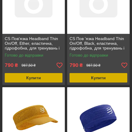
CS Пов'язка Headband Thin
CS Пов 'язка Headband Thin
On/Off, Ether, еластична,
On/Off, Black, еластична,
гідрофобна, для тренувань і
гідрофобна, для тренувань і
гонок, для активного
гонок
Готово до відправки
Готово до відправки
відпочинку
790
790
₴
₴
987,50 ₴
987,50 ₴
Купити
Купити