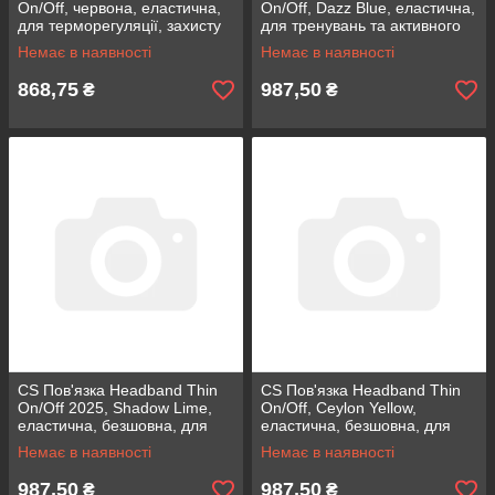
On/Off, червона, еластична,
On/Off, Dazz Blue, еластична,
для терморегуляції, захисту
для тренувань та активного
від поту та швидкого
відпочинку, гідрофобна,
Немає в наявності
Немає в наявності
висихання
безшовна
868,75
987,50
₴
₴
CS Пов'язка Headband Thin
CS Пов'язка Headband Thin
On/Off 2025, Shadow Lime,
On/Off, Ceylon Yellow,
еластична, безшовна, для
еластична, безшовна, для
терморегуляції, легка, з
тренувань і гонок,
Немає в наявності
Немає в наявності
вентиляційними отворами
терморегуляція, вентиляційні
отвори
987,50
987,50
₴
₴