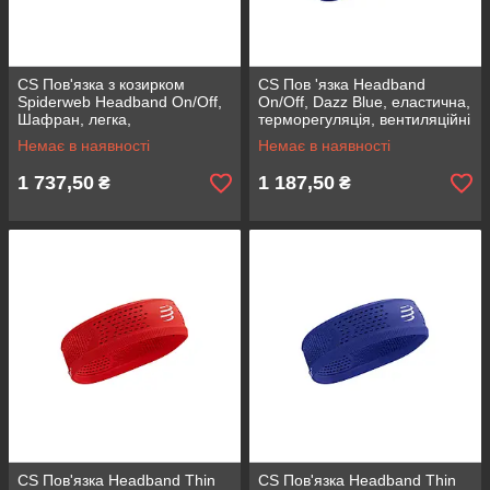
CS Пов'язка з козирком
CS Пов 'язка Headband
Spiderweb Headband On/Off,
On/Off, Dazz Blue, еластична,
Шафран, легка,
терморегуляція, вентиляційні
вологопоглинаюча,
отвори
Немає в наявності
Немає в наявності
терморегуляція, еластична,
безшовна
1 737,50
1 187,50
₴
₴
CS Пов'язка Headband Thin
CS Пов'язка Headband Thin