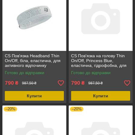
CS Пов'язка Headband Thin
CS Пов'язка на голову Thin
On/Off, біла, еластична, для
On/Off, Princess Blue,
активного відпочинку
еластична, гідрофобна, для
тренувань і гонок, для
Готово до відправки
Готово до відправки
активного спорту
790
790
₴
₴
987,50 ₴
987,50 ₴
Купити
Купити
–20%
–20%