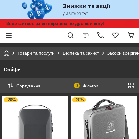
Звертайтесь за співпрацею по дропшипінгу!
Товари та послуги
Безпека та захист
Засоби зберіга
Сейфи
Сортування
0
Фільтри
–20%
–20%