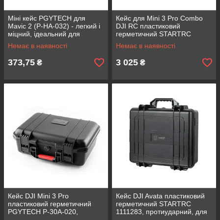
Міні кейс PGYTECH для
Кейс для Mini 3 Pro Combo
Mavic 2 (P-HA-032) - легкий і
DJI RC пластиковий
міцний, ідеальний для
герметичний STARTRC
транспортування дронів,
1110843, захист від ударів,
Немає в наявності
Немає в наявності
пило-волого захищений
води та пилу
373,75
3 025
₴
₴
Кейс DJI Mini 3 Pro
Кейс DJI Avata пластиковий
пластиковий герметичний
герметичний STARTRC
PGYTECH P-30A-020,
1111283, протиударний, для
ударостійкий,
зберігання та