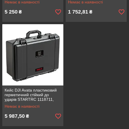
Немає в наявності
Немає в наявності
водонепроникний, для 7
транспортування, з ремінцем
акумуляторів
на плече
5 250
1 752,81
₴
₴
Кейс DJI Avata пластиковий
герметичний стійкий до
ударів STARTRC 1118711,
протиударний, для
Немає в наявності
транспортування, з ручкою
5 987,50
₴