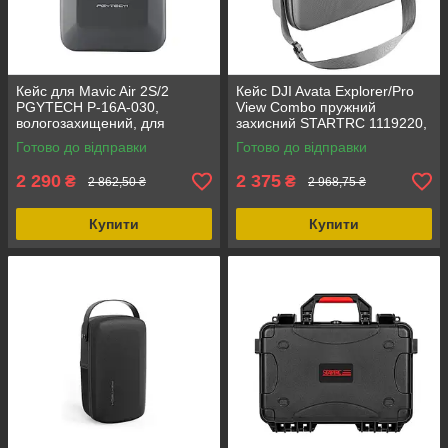
Кейс для Mavic Air 2S/2
Кейс DJI Avata Explorer/Pro
PGYTECH P-16A-030,
View Combo пружний
вологозахищений, для
захисний STARTRC 1119220,
зберігання аксесуарів, з
протиударний, універсальний
Готово до відправки
Готово до відправки
плечовою лямкою,
кейс, водонепроникний
сертифікація IP34
2 290
2 375
₴
₴
2 862,50 ₴
2 968,75 ₴
Купити
Купити