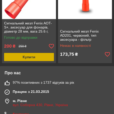
Сигнальний жезл Fenix AOT-
S+, аксесуар для фонарів,
діаметр 28 мм, вага 25.6 г,
Сигнальний жезл Fenix
полікарбонат, червоний
AD201, червоний, тип
Готово до відправки
фільтр
аксесуара - фільтр
200
Немає в наявності
₴
250 ₴
173,75
₴
Купити
Про нас
97% позитивних з 1737 відгуків за рік
Працює з 21.03.2015
м. Рівне
вул. Соборна 430, Рівне, Україна