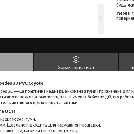
будь-яки
повернен
Характеристики
І
Spades 3D PVC Coyote
ades 3D — це практична нашивка, виконана з гуми і призначена для 
и як у повсякденному житті, так і в умовах бойових дій, що робит
елів активного відпочинку та тактики.
вості
исокоякісної гуми.
0 мм, ідеально підходить для нарукавної площадки.
на рюкзаки, каски та інше спорядження.