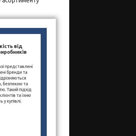
о асортименту
кість від
виробників
зі представлені
ені бренди та
ідрізняються
, безпекою та
ю. Такий підхід
лієнтів та їхню
 у купівлі.