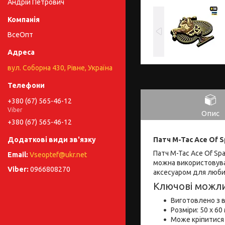
Андрій Петрович
ВсеОпт
вул. Соборна 430, Рівне, Україна
+380 (67) 565-46-12
Viber
Опис
+380 (67) 565-46-12
Патч M-Tac Ace Of 
Патч M-Tac Ace Of Sp
Vseoptef@ukr.net
можна використовуват
0966808270
аксесуаром для любит
Ключові можли
Виготовлено з в
Розміри: 50 х 6
Може кріпитися 