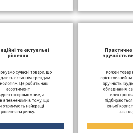
аційні та актуальні
Практична 
рішення
зручність в
онуємо сучасні товари, що
Кожен товар 
ідають останнім трендам
орієнтований на
хнологіям. Це робить наш
зручність. Буд
асортимент
обладнання, са
курентоспроможним, а
електроніка
ів впевненими в тому, що
підбираються 
и отримують найкращі
їхньої корист
рішення на ринку.
застос