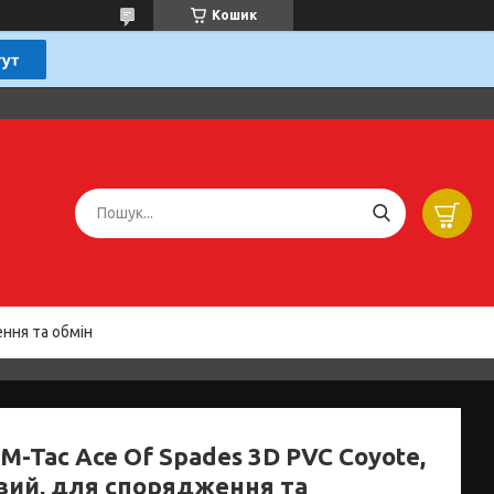
Кошик
ння та обмін
M-Tac Ace Of Spades 3D PVC Coyote,
вий, для спорядження та