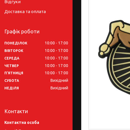
Відгуки
Доставка та оплата
Графік роботи
10:00
17:00
ПОНЕДІЛОК
10:00
17:00
ВІВТОРОК
10:00
17:00
СЕРЕДА
10:00
17:00
ЧЕТВЕР
10:00
17:00
ПʼЯТНИЦЯ
Вихідний
СУБОТА
Вихідний
НЕДІЛЯ
Контакти