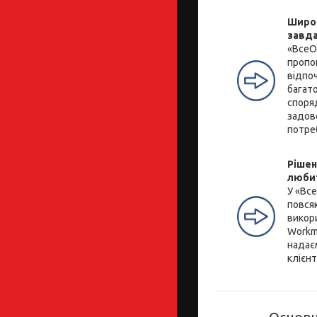
Широк
завд
«ВсеО
пропо
відпоч
багато
споря
задов
потре
Рішен
люби
У «Вс
повся
викор
Workm
надає
клієнт