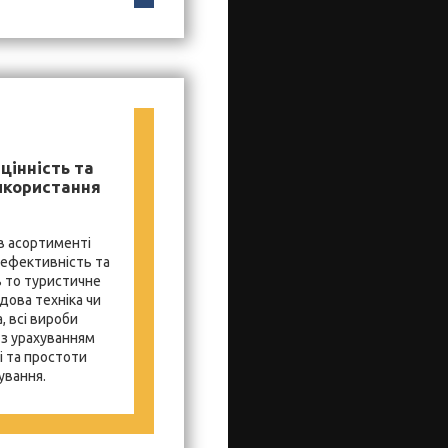
цінність та
икористання
в асортименті
 ефективність та
ь то туристичне
дова техніка чи
, всі вироби
з урахуванням
і та простоти
ування.