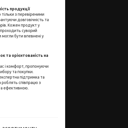
ність продукції
 тільки з перевіреними
рантуючи довговічність та
арів. Кожен продукт у
 проходить суворий
 могли бути впевнені у
ок та орієнтованість на
час і комфорт, пропонуючи
ибору та покупки.
 експертна підтримка та
 роблять співпрацю з
та ефективною.