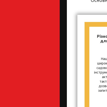
Основн
Різн
для
Наш
широк
садово
інструм
ак
такт
дозв
запит