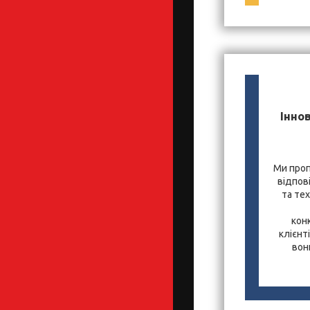
Іннов
Ми проп
відпов
та те
кон
клієнт
вон