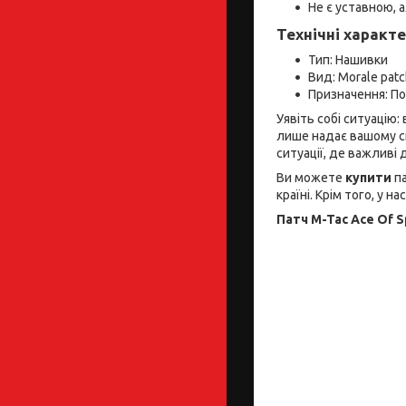
Не є уставною, 
Технічні характ
Тип: Нашивки
Вид: Morale pat
Призначення: П
Уявіть собі ситуацію:
лише надає вашому сп
ситуації, де важливі
Ви можете
купити
па
країні. Крім того, у н
Патч M-Tac Ace Of 