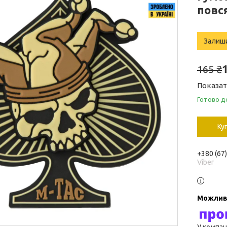
повс
Залиш
165 ₴
Показат
Готово д
Ку
+380 (67
Viber
У компан