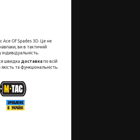
c Ace Of Spades 3D. Це не
авпаки, ви в тактичній
у індивідуальність.
ься швидка
доставка
по всій
 якість та функціональність.