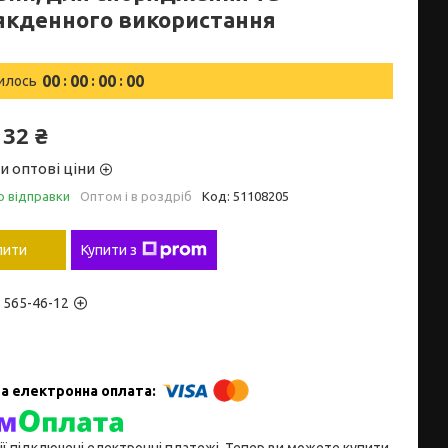
якденного використання
0
0
0
0
0
0
0
0
илось
132 ₴
и оптові ціни
о відправки
Оптом і в роздріб
Код:
51108205
пити
Купити з
) 565-46-12
ії підключені електронні платежі. Тепер ви можете купити