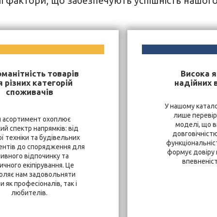
і фактори, що забезпечують успішність нашог
оманітність товарів
Висока я
 різних категорій
надійних 
споживачів
У нашому катало
лише перевір
 асортимент охоплює
моделі, що в
ий спектр напрямків: від
довговічністю
ї техніки та будівельних
функціональніст
ентів до спорядження для
формує довіру к
тивного відпочинку та
впевненість
ичного екіпірування. Це
оляє нам задовольняти
и як професіоналів, так і
любителів.