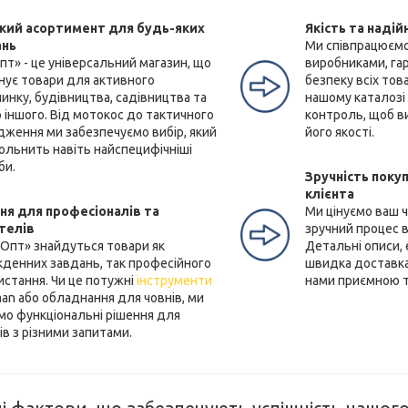
ий асортимент для будь-яких
Якість та надій
ань
Ми співпрацюємо
пт» - це універсальний магазин, що
виробниками, га
нує товари для активного
безпеку всіх тов
инку, будівництва, садівництва та
нашому каталозі
 іншого. Від мотокос до тактичного
контроль, щоб ви
дження ми забезпечуємо вибір, який
його якості.
ольнить навіть найспецифічніші
би.
Зручність покуп
клієнта
ня для професіоналів та
Ми цінуємо ваш 
телів
зручний процес в
еОпт» знайдуться товари як
Детальні описи,
кденних завдань, так професійного
швидка доставка
истання. Чи це потужні
інструменти
нами приємною 
an або обладнання для човнів, ми
мо функціональні рішення для
ів з різними запитами.