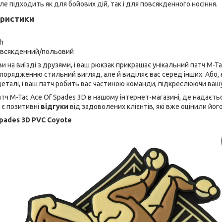
але підходить як для бойових дій, так і для повсякденного носіння.
еристики
ch
овсякденний/польовий
 ви на виїзді з друзями, і ваш рюкзак прикрашає унікальний патч M-Ta
орядженню стильний вигляд, але й виділяє вас серед інших. Або, н
 деталі, і ваш патч робить вас частиною команди, підкреслюючи ваш
тч M-Tac Ace Of Spades 3D в нашому інтернет-магазині, де надаєт
ас є позитивні
відгуки
від задоволених клієнтів, які вже оцінили його
Spades 3D PVC Coyote