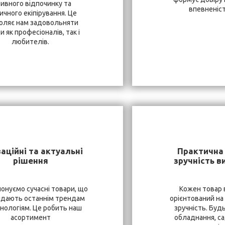
тивного відпочинку та
впевненість
ичного екіпірування. Це
оляє нам задовольняти
и як професіоналів, так і
любителів.
аційні та актуальні
Практична 
рішення
зручність в
онуємо сучасні товари, що
Кожен товар 
ідають останнім трендам
орієнтований на
хнологіям. Це робить наш
зручність. Буд
асортимент
обладнання, са