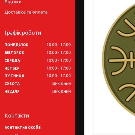
Відгуки
Доставка та оплата
Графік роботи
10:00
17:00
ПОНЕДІЛОК
10:00
17:00
ВІВТОРОК
10:00
17:00
СЕРЕДА
10:00
17:00
ЧЕТВЕР
10:00
17:00
ПʼЯТНИЦЯ
Вихідний
СУБОТА
Вихідний
НЕДІЛЯ
Контакти