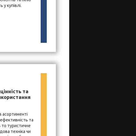
 у купівлі.
цінність та
икористання
в асортименті
 ефективність та
ь то туристичне
дова техніка чи