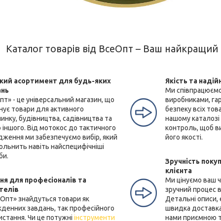
Каталог товарів від ВсеОпт – Ваш найкращий 
ий асортимент для будь-яких
Якість та надій
ань
Ми співпрацюємо
пт» - це універсальний магазин, що
виробниками, га
нує товари для активного
безпеку всіх тов
инку, будівництва, садівництва та
нашому каталозі
 іншого. Від мотокос до тактичного
контроль, щоб ви
дження ми забезпечуємо вибір, який
його якості.
ольнить навіть найспецифічніші
би.
Зручність покуп
клієнта
ня для професіоналів та
Ми цінуємо ваш 
телів
зручний процес в
еОпт» знайдуться товари як
Детальні описи,
кденних завдань, так професійного
швидка доставка
истання. Чи це потужні
інструменти
нами приємною 