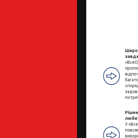
Широк
завд
«ВсеО
пропо
відпоч
багато
споря
задов
потре
Рішен
люби
У «Вс
повся
викор