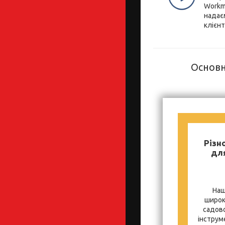
Workm
надає
клієнт
Основн
Різн
для
Наш
широк
садово
інструм