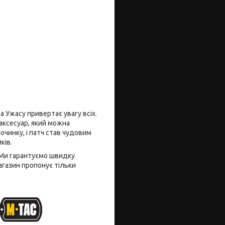
ма Ужасу привертає увагу всіх.
 аксесуар, який можна
очинку, і патч став чудовим
ків.
. Ми гарантуємо швидку
агазин пропонує тільки