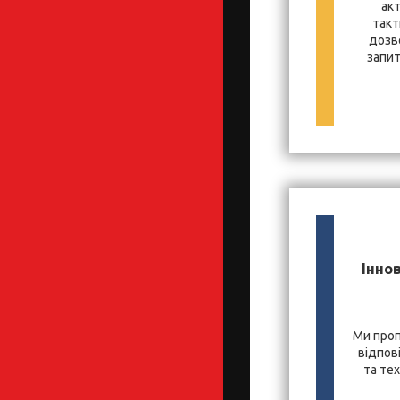
ак
такт
дозв
запит
Іннов
Ми проп
відпов
та те