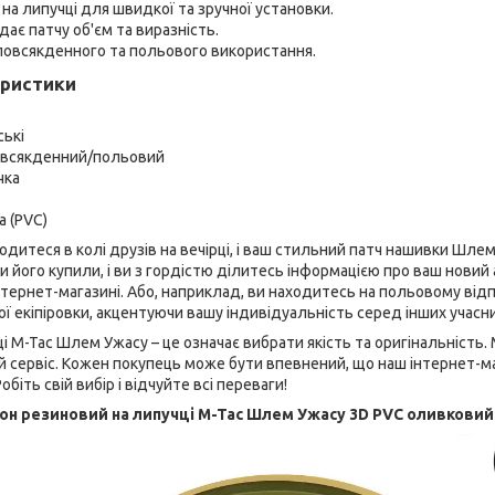
 на липучці для швидкої та зручної установки.
дає патчу об'єм та виразність.
повсякденного та польового використання.
еристики
ські
овсякденний/польовий
чка
а (PVC)
аходитеся в колі друзів на вечірці, і ваш стильний патч нашивки Шле
и його купили, і ви з гордістю ділитесь інформацією про ваш новий
тернет-магазині. Або, наприклад, ви находитесь на польовому відп
 екіпіровки, акцентуючи вашу індивідуальність серед інших учасни
ці M-Tac Шлем Ужасу – це означає вибрати якість та оригінальність
й сервіс. Кожен покупець може бути впевнений, що наш інтернет-м
обіть свій вибір і відчуйте всі переваги!
он резиновий на липучці M-Tac Шлем Ужасу 3D PVC оливковий