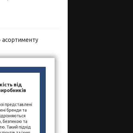
о асортименту
кість від
виробників
зі представлені
ені бренди та
ідрізняються
, безпекою та
ю. Такий підхід
лієнтів та їхню