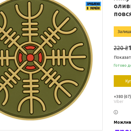
оливк
повс
Залиш
220 ₴
Показат
Готово д
Ку
+380 (67
Viber