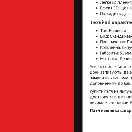
Легке кріплення
Ефект 3D, що на
Підходить для 
Технічні характ
Тип: Нашивки
Вид: Скандинав
Призначення: П
Кріплення: Липу
Габарити: 55 мм
Матеріал: Резин
Уявіть собі, як ви зн
Вони запитують, де в
замовити в нашому ін
доповненням до вашої
Купити патч на липуч
доставку та відмінни
високоякісні товари. Р
Патч нашивка шевр