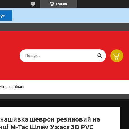
Кошик
ння та обмін
 нашивка шеврон резиновий на
чці M-Tac Шлем Ужаса 3D PVC