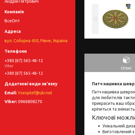
Андрій Петрович
ВсеОпт
вул. Соборна 430, Рівне, Україна
+380 (67) 565-46-12
Viber
Опис
+380 (67) 565-46-12
Патч нашивка шевр
Патч нашивка шеврон
Vseoptef@ukr.net
для любителів тактич
0966808270
прикрасить ваш образ
кріпиться та знімаєт
Ключові можли
Унікальний диз
Виготовлений з 