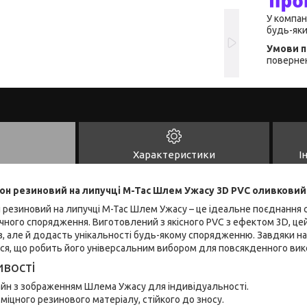
У компан
будь-яки
повернен
Характеристики
І
он резиновий на липучці M-Tac Шлем Ужасу 3D PVC оливковий
 резиновий на липучці M-Tac Шлем Ужасу – це ідеальне поєднання 
ного спорядження. Виготовлений з якісного PVC з ефектом 3D, цей
, але й додасть унікальності будь-якому спорядженню. Завдяки над
ься, що робить його універсальним вибором для повсякденного вик
вості
айн з зображенням Шлема Ужасу для індивідуальності.
міцного резинового матеріалу, стійкого до зносу.