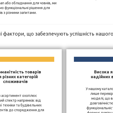
an або обладнання для човнів, ми
мо функціональні рішення для
ів з різними запитами.
і фактори, що забезпечують успішність нашог
оманітність товарів
Висока я
 різних категорій
надійних 
споживачів
У нашому катало
лише перевір
 асортимент охоплює
моделі, що в
ий спектр напрямків: від
довговічністю
ї техніки та будівельних
функціональніст
ентів до спорядження для
формує довіру к