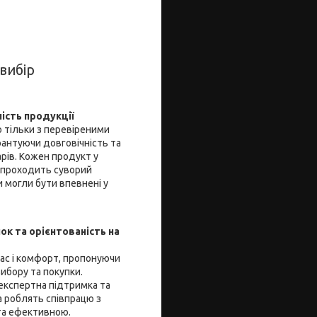
вибір
ність продукції
 тільки з перевіреними
рантуючи довговічність та
арів. Кожен продукт у
 проходить суворий
 могли бути впевнені у
ок та орієнтованість на
час і комфорт, пропонуючи
ибору та покупки.
 експертна підтримка та
 роблять співпрацю з
та ефективною.