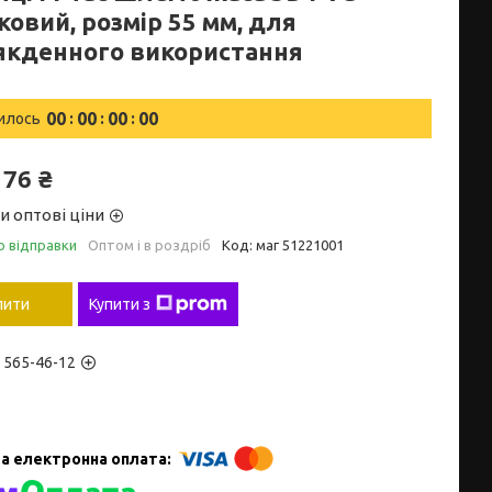
овий, розмір 55 мм, для
якденного використання
0
0
0
0
0
0
0
0
илось
176 ₴
и оптові ціни
о відправки
Оптом і в роздріб
Код:
маг 51221001
пити
Купити з
) 565-46-12