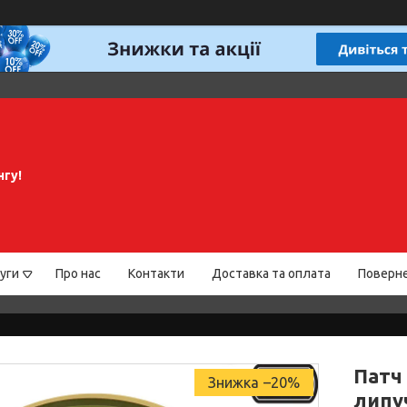
нгу!
уги
Про нас
Контакти
Доставка та оплата
Поверне
Патч
–20%
липу