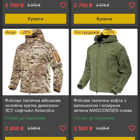
2 700
2 700
₴
₴
3 375 ₴
3 375 ₴
Купити
Купити
Акція
–20%
Топ продажів
–20%
Флісова тактична військова
Флісова тактична кофта з
чоловіча куртка демісезон
капюшоном і козирком
ЗСУ софтшел Antarctica
зелена MAGCOMSEN олива
SoftShell, мультикам
M, для військовослужбовців,
Готово до відправки
Готово до відправки
камуфляж XL, водостійка
універсальна
2 800
2 580
₴
₴
3 500 ₴
3 225 ₴