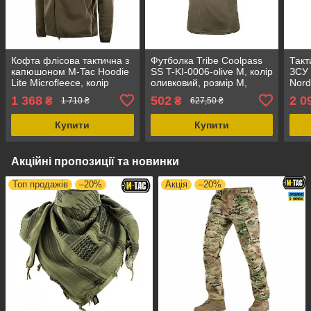
Кофта флісова тактична з
Футболка Tribe Coolpass
Такт
капюшоном M-Tac Hoodie
SS T-KI-0006-olive M, колір
ЗСУ
Lite Microfleece, колір
оливковий, розмір M,
Nord
оливковий, розмір L,
матеріал Coolpass
фліс
1 368
502
2 0
₴
₴
1 710 ₴
627,50 ₴
унісекс
розм
Купити
Купити
Акційні пропозиції та новинки
Топ продажів
–20%
Акція
–20%