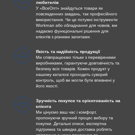
любителів
У «ВсеОпт» знайдуться товари як
повсякденних завдань, так професійного
використання. Чи це потужні інструменти
Workman або обладнання для човнів, ми
надаємо функціональні рішення для
клієнтів з різними запитами.
Якість та надійність продукції
Ми співпрацюємо тільки з перевіреними
виробниками, гарантуючи довговічність та
безпеку всіх товарів. Кожен продукт у
нашому каталозі проходить суворий
контроль, щоб ви могли бути впевнені у
його якості.
Зручність покупок та орієнтованість на
клієнта
Ми цінуємо ваш час і комфорт,
пропонуючи зручний процес вибору та
покупки. Детальні описи, експертна
підтримка та швидка доставка роблять
співпрацю з нами приємною та