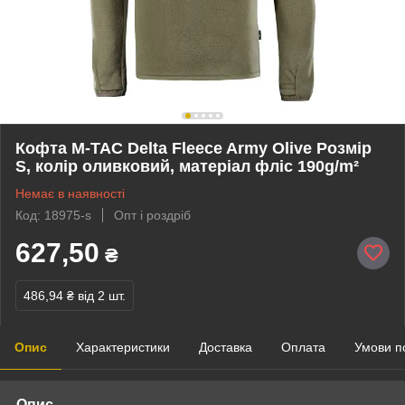
Кофта M-TAC Delta Fleece Army Olive Розмір
S, колір оливковий, матеріал фліс 190g/m²
Немає в наявності
Код: 18975-s
Опт і роздріб
627,50
₴
486,94 ₴
від 2 шт.
Опис
Характеристики
Доставка
Оплата
Умови п
Опис