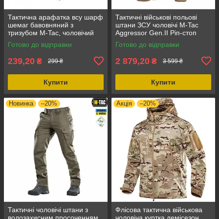
Тактична арафатка всу шарф
Тактичні військові польові
шемаг бавовняний з
штани ЗСУ чоловічі M-Tac
тризубом M-Tac, чоловічий
Aggressor Gen.II Ріп-стоп
платок на шию куфія Foliage,
мультикам XL/L, всесезонні,
Готово до відправки
Готово до відправки
розмір 105 х 105 см
нові
239,20
2 879,20
₴
₴
299 ₴
3 599 ₴
Купити
Купити
Новинка
–20%
Акція
–20%
Тактичні чоловічі штани з
Флісова тактична військова
водозахисним просоченням
чоловіча куртка демісезон