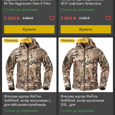
M-Tac Aggressor Gen.II Flex
ЗСУ софтшел Antarctica
Dark Olive, рип-стоп,
SoftShell, мультикам
Готово до відправки
Готово до відправки
всесезонні
камуфляж L, водостійка
2 920
2 800
₴
₴
3 650 ₴
3 500 ₴
Купити
Купити
Новинка
–20%
Новинка
–20%
Флісова куртка ReFire
Флісова куртка ReFire
SoftShell, колір мультикам L,
SoftShell, колір мультикам
для військовослужбовців,
XXL, для
весна/осінь, чоловіча
військовослужбовців, нова,
Готово до відправки
Готово до відправки
весна/осінь