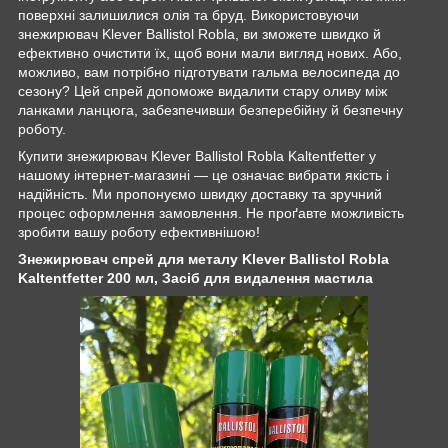
поверхні залишилися олія та бруд. Використовуючи
знежирювач Klever Ballistol Robla, ви зможете швидко й
ефективно очистити їх, щоб вони мали вигляд нових. Або,
можливо, вам потрібно підготувати гальма велосипеда до
сезону? Цей спрей допоможе видалити стару оливу між
ланками ланцюга, забезпечивши безперебійну й безпечну
роботу.
Купити знежирювач Klever Ballistol Robla Kaltentfetter у
нашому інтернет-магазині — це означає вибрати якість і
надійність. Ми пропонуємо швидку доставку та зручний
процес оформлення замовлення. Не проґавте можливість
зробити вашу роботу ефективнішою!
Знежирювач спрей для металу Klever Ballistol Robla
Kaltentfetter 200 мл, Засіб для видалення мастила