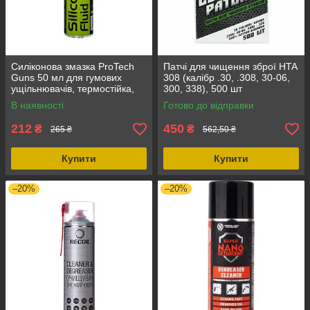
Силіконова змазка ProTech
Патчі для чищення зброї HTA
Guns 50 мл для гумових
308 (калібр .30, .308, 30-06,
ущільнювачів, термостійка,
300, 338), 500 шт
для механізмів і приводів
В наявності
Готово до відправки
212
450
₴
₴
265 ₴
562,50 ₴
Купити
Купити
–20%
–20%