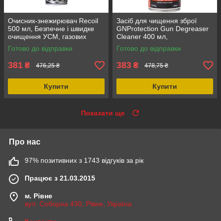
Очисник-знежирювач Recoil
Засіб для чищення зброї
500 мл, Безпечне і швидке
GNProtection Gun Degreaser
очищення УСМ, газових
Cleaner 400 мл,
поршнів, магазинів, високе
знежирюючий, для
Готово до відправки
Готово до відправки
проникнення
металевих поверхонь,
ефективний очищувач
381
383
₴
₴
476,25 ₴
478,75 ₴
Купити
Купити
Показати ще
Про нас
97% позитивних з 1743 відгуків за рік
Працює з 21.03.2015
м. Рівне
вул. Соборна 430, Рівне, Україна