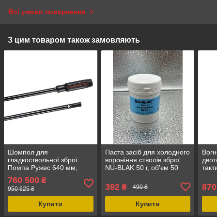
Всі умови повернення
З цим товаром також замовляють
Шомпол для
Паста засіб для холодного
Вог
гладкоствольної зброї
вороніння стволів зброї
двот
Помпа Ружес 640 мм,
NU-BLAK 50 г, об'єм 50
такт
алюмінієвий, для чищення
мл, банка
нейл
760 500
₴
12 і 20 калібру
шви
392
870
₴
490 ₴
950 625 ₴
155 
Купити
Купити