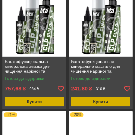
Багатофункціональна
Багатофункціональне
мінеральна змазка для
мінеральне мастило для
чищення нарізної та
чищення нарізної та
гладкоствольної зброї CLP
гладкодульної зброї CLP Gun
Готово до відправки
Готово до відправки
Gun Oil 3 в 1, 500 мл
Oil 3в1 , захист від корозії
200мл
757,68
241,80
₴
₴
984 ₴
310 ₴
Купити
Купити
–21%
–20%