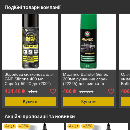
Подібні товари компанії
Збройова силіконова олія
Мастило Ballistol Gunex
Олія
GNP Silicone 400 мл
200мл рушничне спрей
унів
Спрей (-50 °C до +200°).
(22225) для чистки та
Ball
Мастило для змащення
захисту металу від корозії,
мл),
414,40
486
486
₴
₴
518 ₴
607,50 ₴
зброї пластику, металу,
антикорозійний захист
змащ
гуми,
мас
Купити
Купити
Акційні пропозиції та новинки
Акція
–23%
Акція
–22%