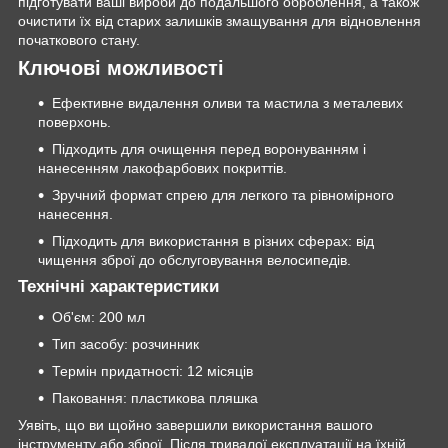
підготувати ваші вироби до подальшого оброблення, а також
очистити їх від старих залишків змащування для відновлення
початкового стану.
Ключові можливості
Ефективне видалення оливи та мастила з металевих
поверхонь.
Підходить для очищення перед воронуванням і
нанесенням лакофарбових покриттів.
Зручний формат спрею для легкого та рівномірного
нанесення.
Підходить для використання в різних сферах: від
чищення зброї до обслуговування велосипедів.
Технічні характеристики
Об'єм: 200 мл
Тип засобу: розчинник
Термін придатності: 12 місяців
Паковання: пластикова пляшка
Уявіть, що ви щойно завершили використання вашого
інструменту або зброї. Після тривалої експлуатації на їхній