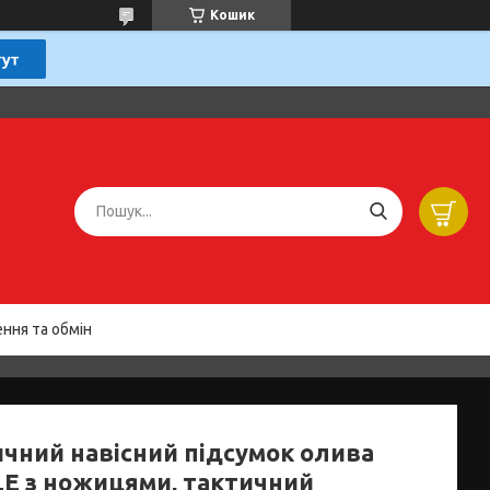
Кошик
ння та обмін
чний навісний підсумок олива
E з ножицями, тактичний