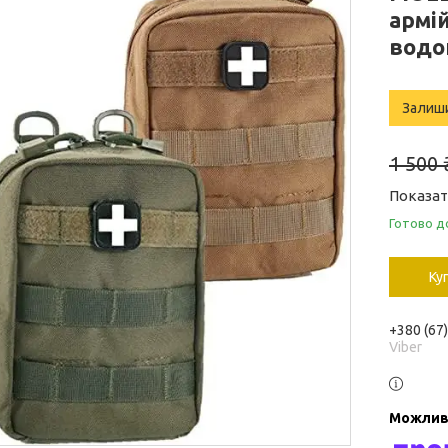
армій
водо
Залиш
1 500 
Показат
Готово д
Ку
+380 (67
Viber