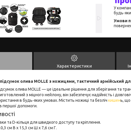
У компан
будь-яки
повернен
Характеристики
І
підсумок олива MOLLE з ножицями, тактичний армійський для
дсумок олива MOLLE — це ідеальне рішення для зберігання та тран
готовлений з міцного нейлону, він забезпечує надійність і довгові
истання в будь-яких умовах. Містить ножиці та безліч
кишен
ь, щ
в першої допомоги.
вості
вки та D-кільця для швидкого доступу та кріплення.
0,3 см В x 15,3 см Ш x 7,6 см Г.