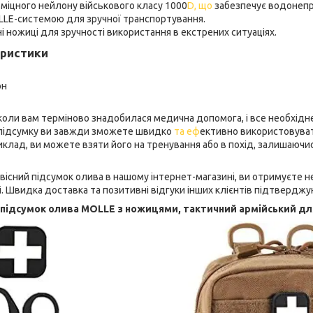
міцного нейлону військового класу 1000
D, що
забезпечує водонепр
LLE-системою для зручної транспортування.
 ножиці для зручності використання в екстрених ситуаціях.
еристики
он
, коли вам терміново знадобилася медична допомога, і все необхідн
підсумку ви завжди зможете швидко
та еф
ективно використовуват
клад, ви можете взяти його на тренування або в похід, залишаючи
існий підсумок олива в нашому інтернет-магазині, ви отримуєте не
і. Швидка доставка та позитивні відгуки інших клієнтів підтверджу
підсумок олива MOLLE з ножицями, тактичний армійський для