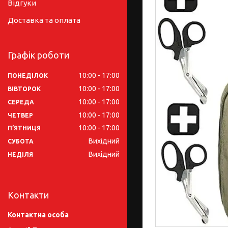
Відгуки
Доставка та оплата
Графік роботи
10:00
17:00
ПОНЕДІЛОК
10:00
17:00
ВІВТОРОК
10:00
17:00
СЕРЕДА
10:00
17:00
ЧЕТВЕР
10:00
17:00
ПʼЯТНИЦЯ
Вихідний
СУБОТА
Вихідний
НЕДІЛЯ
Контакти