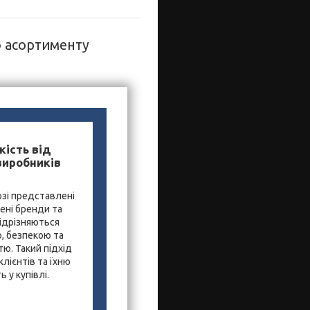
о асортименту
кість від
виробників
зі представлені
ені бренди та
ідрізняються
, безпекою та
ю. Такий підхід
лієнтів та їхню
 у купівлі.