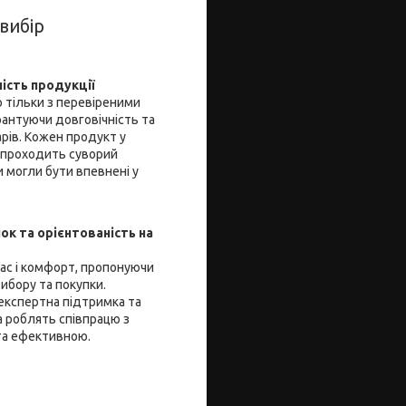
вибір
ність продукції
 тільки з перевіреними
рантуючи довговічність та
арів. Кожен продукт у
 проходить суворий
 могли бути впевнені у
ок та орієнтованість на
час і комфорт, пропонуючи
ибору та покупки.
 експертна підтримка та
 роблять співпрацю з
та ефективною.