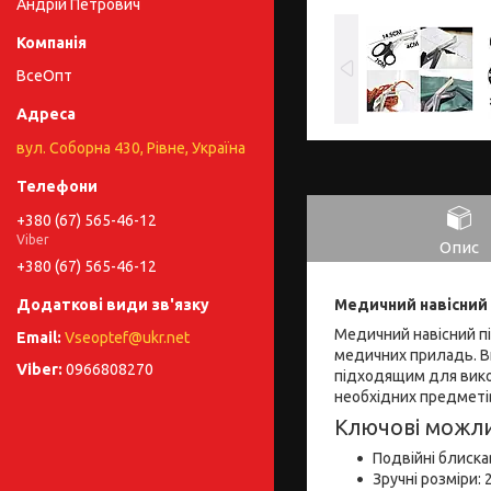
Андрій Петрович
ВсеОпт
вул. Соборна 430, Рівне, Україна
+380 (67) 565-46-12
Viber
Опис
+380 (67) 565-46-12
Медичний навісний 
Медичний навісний пі
Vseoptef@ukr.net
медичних приладь. Ви
0966808270
підходящим для викор
необхідних предметі
Ключові можли
Подвійні блиска
Зручні розміри: 2