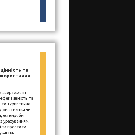
цінність та
икористання
в асортименті
 ефективність та
ь то туристичне
дова техніка чи
, всі вироби
з урахуванням
і та простоти
ування.