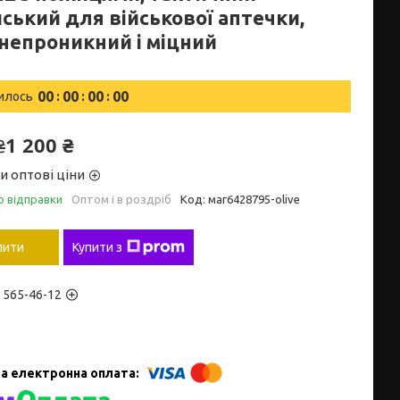
ський для військової аптечки,
непроникний і міцний
0
0
0
0
0
0
0
0
илось
1 200 ₴
₴
и оптові ціни
о відправки
Оптом і в роздріб
Код:
маг6428795-olive
пити
Купити з
) 565-46-12