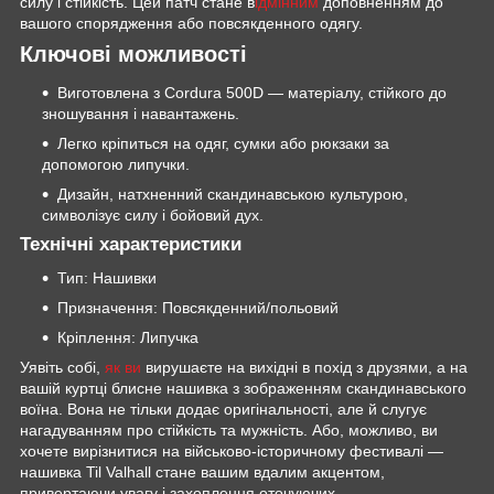
силу і стійкість. Цей патч стане в
ідмінним
доповненням до
вашого спорядження або повсякденного одягу.
Ключові можливості
Виготовлена з Cordura 500D — матеріалу, стійкого до
зношування і навантажень.
Легко кріпиться на одяг, сумки або рюкзаки за
допомогою липучки.
Дизайн, натхненний скандинавською культурою,
символізує силу і бойовий дух.
Технічні характеристики
Тип: Нашивки
Призначення: Повсякденний/польовий
Кріплення: Липучка
Уявіть собі,
як ви
вирушаєте на вихідні в похід з друзями, а на
вашій куртці блисне нашивка з зображенням скандинавського
воїна. Вона не тільки додає оригінальності, але й слугує
нагадуванням про стійкість та мужність. Або, можливо, ви
хочете вирізнитися на військово-історичному фестивалі —
нашивка Til Valhall стане вашим вдалим акцентом,
привертаючи увагу і захоплення оточуючих.