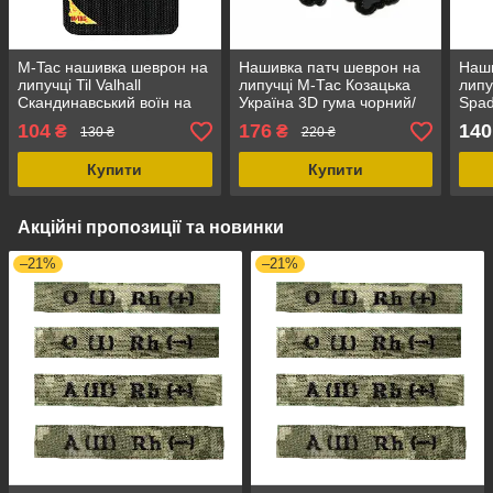
M-Tac нашивка шеврон на
Нашивка патч шеврон на
Наши
липучці Til Valhall
липучці M-Тас Козацька
липу
Скандинавський воїн на
Україна 3D гума чорний/
Spad
дракарі, розмір 50 х 80
червоний, розмір 6.3 х 8.8
Cord
104
176
140
₴
₴
130 ₴
220 ₴
мм, матеріал Cordura
см, повсякденний/
повс
500D
польовий
Купити
Купити
Акційні пропозиції та новинки
–21%
–21%