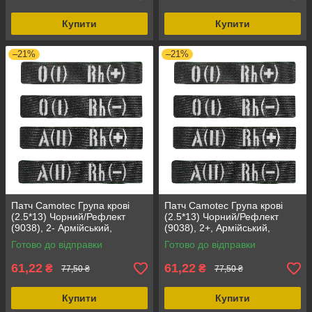
Купити
Купити
–21%
–21%
Патч Camotec Група крові
Патч Camotec Група крові
(2.5*13) Чорний/Рефлект
(2.5*13) Чорний/Рефлект
(9038), 2- Армійський,
(9038), 2+, Армійський,
Мілітарі, Кордура, Військова
Мілітарі, ЗСУ, Кордура
Готово до відправки
Готово до відправки
форма
61,22
61,22
₴
₴
77,50 ₴
77,50 ₴
Купити
Купити