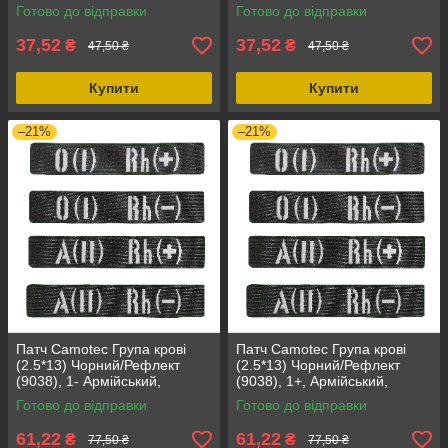
спорядження, розмір 13см х
вишивка, тактичний одяг
Готово до відправки
Готово до відправки
2.5см
37,52
37,52
₴
₴
47,50 ₴
47,50 ₴
Купити
Купити
–21%
–21%
Патч Camotec Група крові
Патч Camotec Група крові
(2.5*13) Чорний/Рефлект
(2.5*13) Чорний/Рефлект
(9038), 1- Армійський,
(9038), 1+, Армійський,
Мілітарі, ЗСУ, Патчі
Мілітарі, ЗСУ, Кордура
Готово до відправки
Готово до відправки
61,22
61,22
₴
₴
77,50 ₴
77,50 ₴