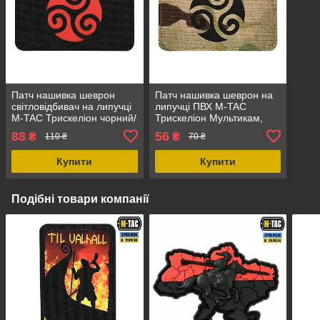
Патч нашивка шеврон
Патч нашивка шеврон на
світловідбивач на липучці
липучці ПВХ M-TAC
M-TAC Трискеліон чорний/
Трискеліон Мультикам,
червоний, розмір 80 х 50
розмір 80 х 50 мм,
88
56
₴
₴
110 ₴
70 ₴
мм, Cordura 500D
Cordura 500D
Купити
Купити
Подібні товари компанії