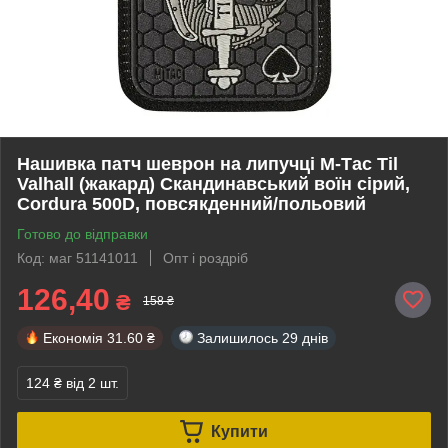
Нашивка патч шеврон на липучці M-Тас Til
Valhall (жакард) Скандинавський воїн сірий,
Cordura 500D, повсякденний/польовий
Готово до відправки
Код: маг 51141011
Опт і роздріб
126,40
₴
158 ₴
Економія
31.60 ₴
Залишилось
29 днів
124 ₴
від 2 шт.
Купити