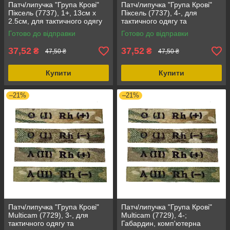
Патч/липучка "Група Крові"
Патч/липучка "Група Крові"
Піксель (7737), 1+, 13см х
Піксель (7737), 4-, для
2.5см, для тактичного одягу
тактичного одягу та
та спорядження, габардин
спорядження, розмір 13см х
Готово до відправки
Готово до відправки
2.5см
37,52
37,52
₴
₴
47,50 ₴
47,50 ₴
Купити
Купити
–21%
–21%
Патч/липучка "Група Крові"
Патч/липучка "Група Крові"
Multicam (7729), 3-, для
Multicam (7729), 4-;
тактичного одягу та
Габардин, комп'ютерна