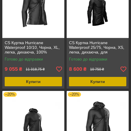
CS Куртка Hurricane
CS Куртка Hurricane
Waterproof 10/10, Чорна, XL,
Waterproof 25/75, Чорна, XS,
легка, дихаюча, 100%
легка, дихаюча, для
водонепроникна, для
активного відпочинку, з
Готово до відправки
Готово до відправки
активного відпочинку
капюшоном та ергономічною
посадкою
9 055
8 600
₴
₴
11 318,75 ₴
10 750 ₴
Купити
Купити
–20%
–20%