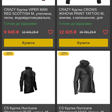
CRAZY Куртка VIPER MAN
CRAZY Куртка CROWS
RED SCOTTISH M, утеплена,
ЖІНОЧА PRINT TATTOO M,
легка, водовідштовхувальна,
зимова, з капюшоном, для
вітрозахисна, для лижних
активного відпочинку та
Готово до відправки
Готово до відправки
змагань
міста, тепла та зручна
9 945
12 625
₴
₴
12 431,25 ₴
15 781,25 ₴
Купити
Купити
–20%
–20%
CS Куртка Hurricane
CS Куртка Hurricane