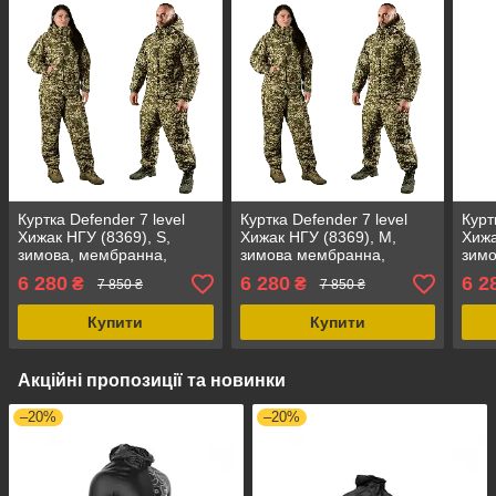
Куртка Defender 7 level
Куртка Defender 7 level
Курт
Хижак НГУ (8369), S,
Хижак НГУ (8369), M,
Хижа
зимова, мембранна,
зимова мембранна,
зим
військова форма,
водонепроникна,
вітр
6 280
6 280
6 2
₴
₴
7 850 ₴
7 850 ₴
водонепроникна,
утеплена, вітростійка,
чоло
анатомічний дизайн
армійська
Купити
Купити
Акційні пропозиції та новинки
–20%
–20%