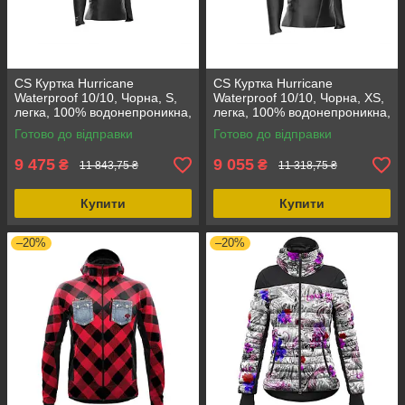
CS Куртка Hurricane
CS Куртка Hurricane
Waterproof 10/10, Чорна, S,
Waterproof 10/10, Чорна, XS,
легка, 100% водонепроникна,
легка, 100% водонепроникна,
дихаюча, мінімалістичний
дихаюча, для активного
Готово до відправки
Готово до відправки
дизайн
відпочинку
9 475
9 055
₴
₴
11 843,75 ₴
11 318,75 ₴
Купити
Купити
–20%
–20%