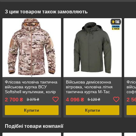
З цим товаром також замовляють
Флісова чоловіча тактична
Військова демісезонна
Фліс
військова куртка ВСУ
вітровка, чоловіча літня
війс
Softshell мультикам, колір
тактична куртка M-Tac
соф
камуфляж, розмір S
Flash, колір темний
Shell
2 700
4 096
2 5
₴
₴
3 375 ₴
5 120 ₴
оливковий, розмір L
розм
Купити
Купити
Подібні товари компанії