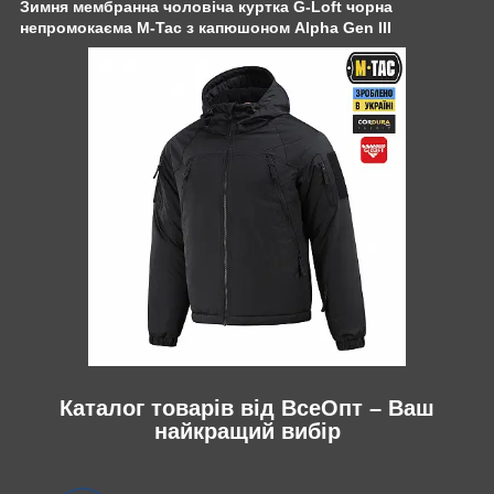
Зимня мембранна чоловіча куртка G-Loft чорна
непромокаєма M-Tac з капюшоном Alpha Gen III
Каталог товарів від ВсеОпт – Ваш
найкращий вибір