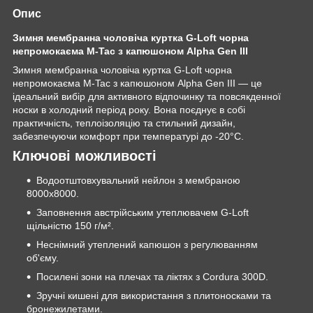
Опис
Зимня мембранна чоловіча куртка G-Loft чорна
непромокаєма M-Tac з капюшоном Alpha Gen III
Зимня мембранна чоловіча куртка G-Loft чорна
непромокаєма M-Tac з капюшоном Alpha Gen III — це
ідеальний вибір для активного відпочинку та повсякденної
носки в холодний період року. Вона поєднує в собі
практичність, теплоізоляцію та стильний дизайн,
забезпечуючи комфорт при температурі до -20°C.
Ключові можливості
Водоотштовхувальний нейлон з мембраною
8000х8000.
Заповнення австрійським утеплювачем G-Loft
щільністю 150 г/м².
Неснімний утеплений капюшон з регулюванням
об'єму.
Посилені зони на плечах та ліктях з Cordura 300D.
Зручні кишені для використання з плитоносками та
бронежилетами.