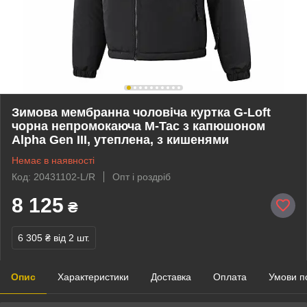
Зимова мембранна чоловіча куртка G-Loft
чорна непромокаюча M-Tac з капюшоном
Alpha Gen III, утеплена, з кишенями
Немає в наявності
Код: 20431102-L/R
Опт і роздріб
8 125
₴
6 305 ₴
від 2 шт.
Опис
Характеристики
Доставка
Оплата
Умови п