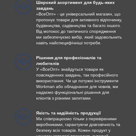
Широкий асортимент для будь-яких
завдань
«ВсеОпт» - це універсальний магазин, що
пропонує товари для активного відпочинку,
будівництва, садівництва та багато іншого.
Від мотокос до тактичного спорядження
ми забезпечуємо вибір, який задовольнить
навіть найспецифічніші потреби.
Рішення для професіоналів та
любителів
У «ВсеОпт» знайдуться товари як
повсякденних завдань, так професійного
використання. Чи це потужні інструменти
Workman або обладнання для човнів, ми
надаємо функціональні рішення для
клієнтів з різними запитами.
Якість та надійність продукції
Ми співпрацюємо тільки з перевіреними
виробниками, гарантуючи довговічність та
безпеку всіх товарів. Кожен продукт у
нашому каталозі проходить суворий