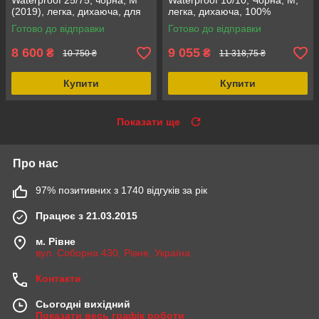
Waterproof 25/75, чорна, M
Waterproof 10/10, Чорна, M,
(2019), легка, дихаюча, для
легка, дихаюча, 100%
активного відпочинку, з
водонепроникна, для
Готово до відправки
Готово до відправки
капюшоном, ергономічна
активного відпочинку
8 600
9 055
₴
₴
10 750 ₴
11 318,75 ₴
Купити
Купити
Показати ще
Про нас
97% позитивних з 1740 відгуків за рік
Працює з 21.03.2015
м. Рівне
вул. Соборна 430, Рівне, Україна
Контакти
Сьогодні вихідний
Показати весь графік роботи