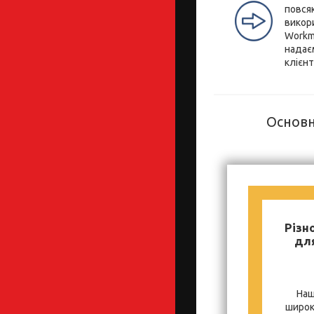
повся
викор
Workm
надає
клієнт
Основн
Різн
для
Наш
широк