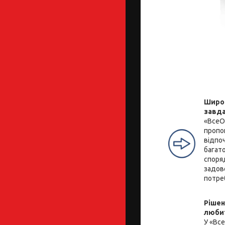
Широк
завд
«ВсеО
пропо
відпоч
багато
споря
задов
потре
Рішен
люби
У «Вс