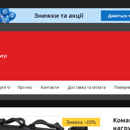
нгу!
уги
Про нас
Контакти
Доставка та оплата
Поверне
Кома
–20%
нагру