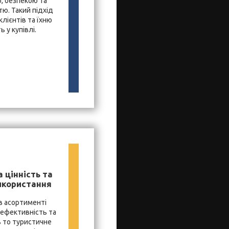
, безпекою та
ю. Такий підхід
лієнтів та їхню
 у купівлі.
 цінність та
икористання
в асортименті
 ефективність та
ь то туристичне