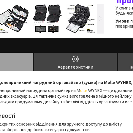
У компан
будь-яки
повернен
Характеристики
І
непроникний нагрудний органайзер (сумка) на Molle WYNEX, 
епроникний нагрудний органайзер на M
olle
WYNEX — це ідеальне 
хідних аксесуарів. Ця тактична сумка виготовлена з міцного нейлону
Завдяки продуманому дизайну та безлічі відділків організувати все
вості
дкритих основних відділення для зручного доступу до вмісту.
ля зберігання дрібних аксесуарів і документів.