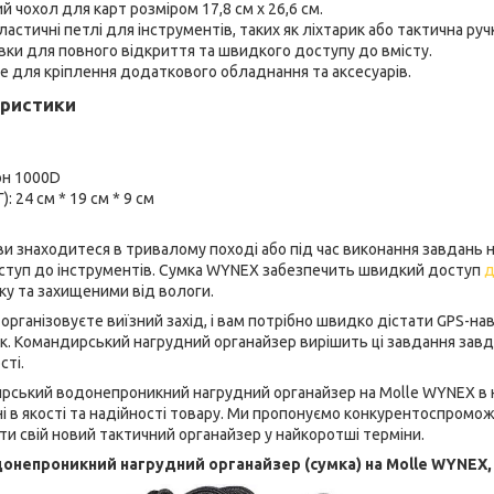
й чохол для карт розміром 17,8 см x 26,6 см.
астичні петлі для інструментів, таких як ліхтарик або тактична руч
вки для повного відкриття та швидкого доступу до вмісту.
 для кріплення додаткового обладнання та аксесуарів.
еристики
он 1000D
Г): 24 см * 19 см * 9 см
 ви знаходитеся в тривалому поході або під час виконання завдань н
туп до інструментів. Сумка WYNEX забезпечить швидкий доступ
д
дку та захищеними від вологи.
 організовуєте виїзний захід, і вам потрібно швидко дістати GPS-на
ик. Командирський нагрудний органайзер вирішить ці завдання завд
сті.
ський водонепроникний нагрудний органайзер на Molle WYNEX в н
 в якості та надійності товару. Ми пропонуємо конкурентоспроможн
и свій новий тактичний органайзер у найкоротші терміни.
непроникний нагрудний органайзер (сумка) на Molle WYNEX, 