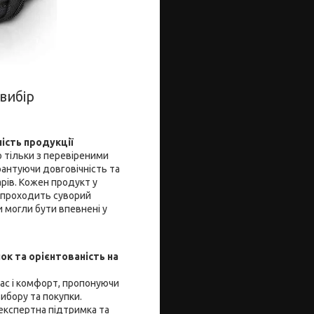
вибір
ність продукції
 тільки з перевіреними
рантуючи довговічність та
арів. Кожен продукт у
 проходить суворий
 могли бути впевнені у
ок та орієнтованість на
час і комфорт, пропонуючи
ибору та покупки.
 експертна підтримка та