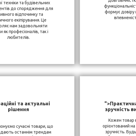
довговічністю
ї техніки та будівельних
функціональніст
ентів до спорядження для
формує довіру к
тивного відпочинку та
впевненість
ичного екіпірування. Це
оляє нам задовольняти
и як професіоналів, так і
любителів.
аційні та актуальні
">Практична
рішення
зручність в
Кожен товар 
орієнтований на
онуємо сучасні товари, що
зручність. Буд
ідають останнім трендам