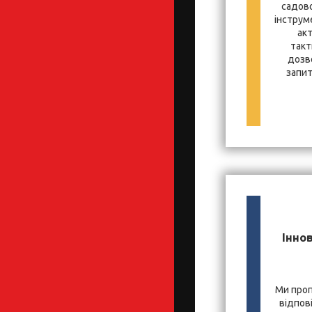
садово
інструм
ак
такт
дозв
запит
Іннов
Ми проп
відпов