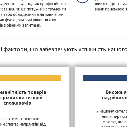
кденних завдань, так професійного
швидка доставка
истання. Чи це потужні інструменти
нами приємною 
an або обладнання для човнів, ми
мо функціональні рішення для
ів з різними запитами.
і фактори, що забезпечують успішність нашог
оманітність товарів
Висока я
 різних категорій
надійних 
споживачів
У нашому катало
лише перевір
 асортимент охоплює
моделі, що в
ий спектр напрямків: від