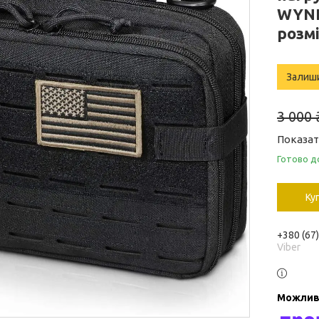
WYNE
розмі
Залиш
3 000 
Показат
Готово д
Ку
+380 (67
Viber