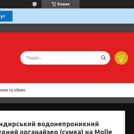
Кошик
ння та обмін
ндирський водонепроникний
дний органайзер (сумка) на Molle