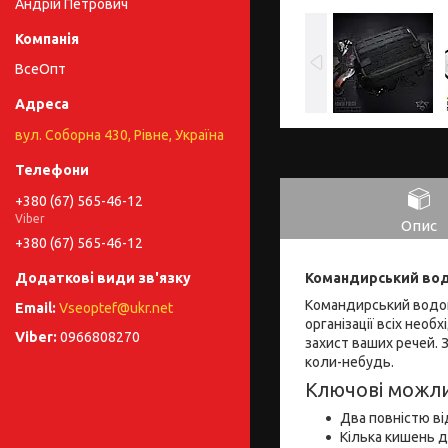
Андрій Петрович
ВсеОпт
вул. Соборна 430, Рівне, Україна
+380 (67) 565-46-12
Viber
Опис
+380 (67) 565-46-12
Командирський водо
Командирський водон
Vseoptef@ukr.net
організації всіх необ
0966808270
захист ваших речей. 
коли-небудь.
Ключові можли
Два повністю ві
Кілька кишень д