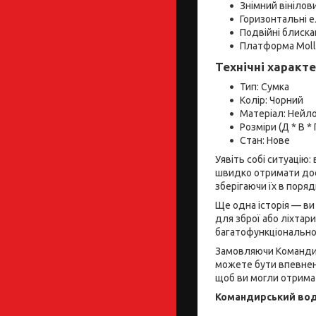
Знімний вінілови
Горизонтальні ел
Подвійні блиска
Платформа Molle
Технічні характ
Тип: Сумка
Колір: Чорний
Матеріал: Нейл
Розміри (Д * В * 
Стан: Нове
Уявіть собі ситуацію:
швидко отримати дос
зберігаючи їх в поря
Ще одна історія — ви
для зброї або ліхтар
багатофункціонально
Замовляючи Командир
можете бути впевнені
щоб ви могли отримат
Командирський водо