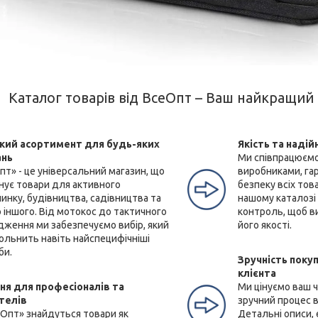
Каталог товарів від ВсеОпт – Ваш найкращий 
ий асортимент для будь-яких
Якість та надій
ань
Ми співпрацюємо
пт» - це універсальний магазин, що
виробниками, га
нує товари для активного
безпеку всіх тов
инку, будівництва, садівництва та
нашому каталозі
 іншого. Від мотокос до тактичного
контроль, щоб ви
дження ми забезпечуємо вибір, який
його якості.
ольнить навіть найспецифічніші
би.
Зручність покуп
клієнта
ня для професіоналів та
Ми цінуємо ваш 
телів
зручний процес в
еОпт» знайдуться товари як
Детальні описи,