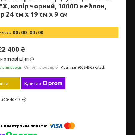
X, колір чорний, 1000D нейлон,
р 24 см х 19 см х 9 см
0
0
0
0
0
0
0
0
илось
2 400 ₴
₴
и оптові ціни
о відправки
Оптом і в роздріб
Код:
маг 96354565-black
пити
Купити з
) 565-46-12