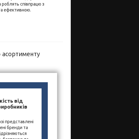
 роблять співпрацю з
та ефективною.
о асортименту
кість від
виробників
зі представлені
ені бренди та
ідрізняються