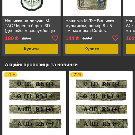
Нашивка на липучці M-
Нашивка M-Tac Вишивка
Наши
TAC Череп в береті 3D
мультикам, розмір 8 х 5
War 
(для військовослужбовців
см, матеріал Cordura
мате
Державної прикордонної
500D, з липучкою для
розм
180
144
162
₴
₴
225 ₴
180 ₴
служби України), розмір
кріплення
8.5 х 6.5 см
Купити
Купити
Акційні пропозиції та новинки
–21%
–21%