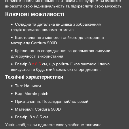
впливом сонячних променів. З таким аксесуаром ви зможете
виразити свою індивідуальність та підкреслити свою мужність.
Ключові можливості
Складна та детальна вишивка з зображенням
гладіаторського шолома та мечів.
Виготовлення з міцного і стійкого до вигоряння
матеріалу Cordura 500D.
Кріплення на спорядження за допомогою липучки
для зручності використання.
Розмір 8
х 8.5
см, що робить її компактною і легко
вписується в будь-який комплект спорядження.
Технічні характеристики
Тип: Нашивки
Вид: Morale patch
Призначення: Повсякденний/польовий
Матеріал: Cordura 500D
Розмір: 8 х 8.5 см
Уявіть собі, як ви одягаєте своє улюблене тактичне