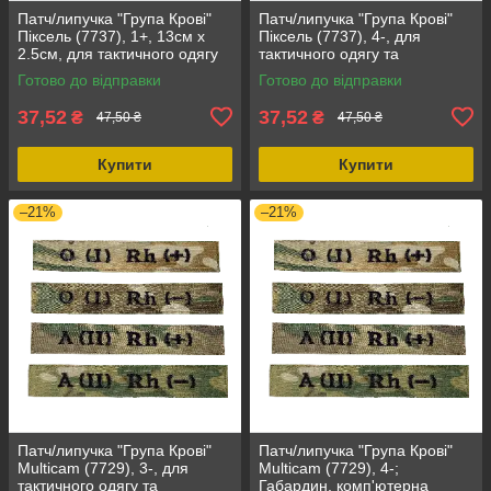
Патч/липучка "Група Крові"
Патч/липучка "Група Крові"
Піксель (7737), 1+, 13см х
Піксель (7737), 4-, для
2.5см, для тактичного одягу
тактичного одягу та
та спорядження, габардин
спорядження, розмір 13см х
Готово до відправки
Готово до відправки
2.5см
37,52
37,52
₴
₴
47,50 ₴
47,50 ₴
Купити
Купити
–21%
–21%
Патч/липучка "Група Крові"
Патч/липучка "Група Крові"
Multicam (7729), 3-, для
Multicam (7729), 4-;
тактичного одягу та
Габардин, комп'ютерна