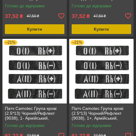
спорядження, розмір 13см х
вишивка, тактичний одяг
Готово до відправки
Готово до відправки
2.5см
37,52
37,52
₴
₴
47,50 ₴
47,50 ₴
Купити
Купити
–21%
–21%
Патч Camotec Група крові
Патч Camotec Група крові
(2.5*13) Чорний/Рефлект
(2.5*13) Чорний/Рефлект
(9038), 1- Армійський,
(9038), 1+, Армійський,
Мілітарі, ЗСУ, Патчі
Мілітарі, ЗСУ, Кордура
Готово до відправки
Готово до відправки
61,22
61,22
₴
₴
77,50 ₴
77,50 ₴