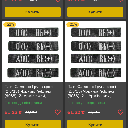
Купити
Купити
–21%
–21%
Патч Camotec Група крові
Патч Camotec Група крові
(2.5*13) Чорний/Рефлект
(2.5*13) Чорний/Рефлект
(9038), 2- Армійський,
(9038), 2+, Армійський,
Мілітарі, Кордура, Військова
Мілітарі, ЗСУ, Кордура
Готово до відправки
Готово до відправки
форма
61,22
61,22
₴
₴
77,50 ₴
77,50 ₴
Купити
Купити