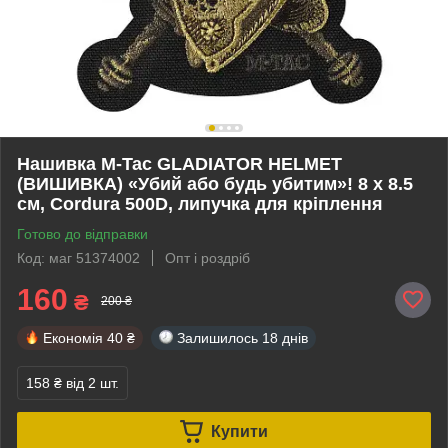
Нашивка M-Tac GLADIATOR HELMET
(ВИШИВКА) «Убий або будь убитим»! 8 х 8.5
см, Cordura 500D, липучка для кріплення
Готово до відправки
Код: маг 51374002
Опт і роздріб
160
₴
200 ₴
Економія
40 ₴
Залишилось
18 днів
158 ₴
від 2 шт.
Купити