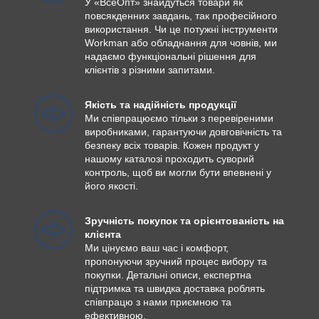
У «ВсеОпт» знайдуться товари як
повсякденних завдань, так професійного
використання. Чи це потужні інструменти
Workman або обладнання для човнів, ми
надаємо функціональні рішення для
клієнтів з різними запитами.
Якість та надійність продукції
Ми співпрацюємо тільки з перевіреними
виробниками, гарантуючи довговічність та
безпеку всіх товарів. Кожен продукт у
нашому каталозі проходить суворий
контроль, щоб ви могли бути впевнені у
його якості.
Зручність покупок та орієнтованість на
клієнта
Ми цінуємо ваш час і комфорт,
пропонуючи зручний процес вибору та
покупки. Детальні описи, експертна
підтримка та швидка доставка роблять
співпрацю з нами приємною та
ефективною.