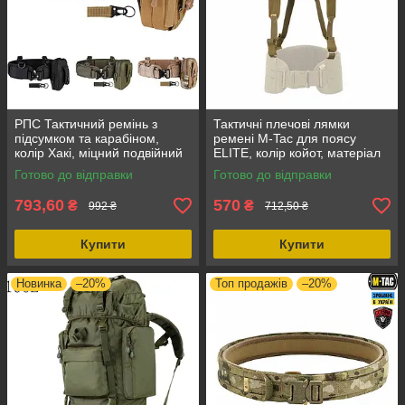
РПС Тактичний ремінь з
Тактичні плечові лямки
підсумком та карабіном,
ремені M-Tac для поясу
колір Хакі, міцний подвійний
ELITE, колір койот, матеріал
нейлоновий пояс із системою
MIL-SPEC, 4 точки кріплення
Готово до відправки
Готово до відправки
MOLLE
793,60
570
₴
₴
992 ₴
712,50 ₴
Купити
Купити
Новинка
–20%
Топ продажів
–20%