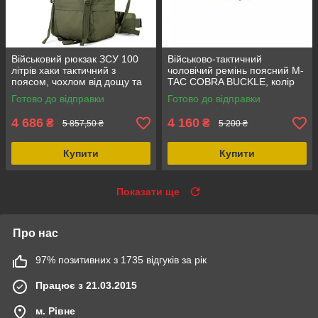
Військовий рюкзак ЗСУ 100
Військово-тактичний
літрів хаки тактичний з
чоловічий ремінь поясний M-
поясом, чохлом від дощу та
TAC COBRA BUCKLE, колір
системою Molle Strength
мультикам розмір XL/XXL,
Готово до відправки
Готово до відправки
knight
міцний і надійний
4 686
4 160
₴
₴
5 857,50 ₴
5 200 ₴
Купити
Купити
Показати ще
Про нас
97% позитивних з 1735 відгуків за рік
Працює з 21.03.2015
м. Рівне