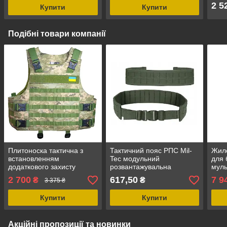
водовідштовхувальні
Mult
2 5
Купити
Купити
підс
кріп
Подібні товари компанії
Плитоноска тактична з
Тактичний пояс РПС Mil-
Жиле
встановленням
Tec модульний
для 
додаткового захисту
розвантажувальна
муль
Kirasa піксель (Арт.KI1022)
система S-M OLIV 98-
плит
2 700
617,50
7 9
₴
₴
3 375 ₴
універсальний розмір,
112см
Cuir
матеріал - оксфорд
Mult
Купити
Купити
розм
Акційні пропозиції та новинки