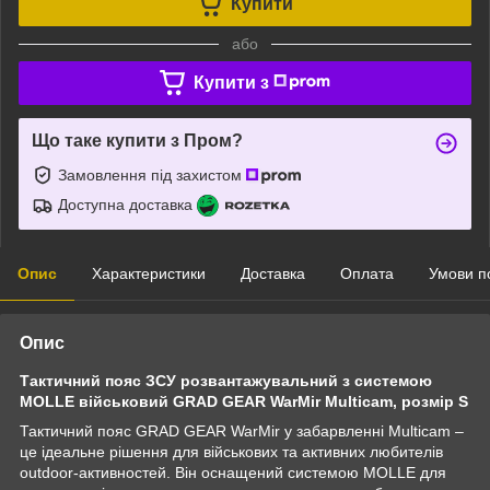
Купити
або
Купити з
Що таке купити з Пром?
Замовлення під захистом
Доступна доставка
Опис
Характеристики
Доставка
Оплата
Умови п
Опис
Тактичний пояс ЗСУ розвантажувальний з системою
MOLLE військовий GRAD GEAR WarMir Multicam, розмір S
Тактичний пояс GRAD GEAR WarMir у забарвленні Multicam –
це ідеальне рішення для військових та активних любителів
outdoor-активностей. Він оснащений системою MOLLE для