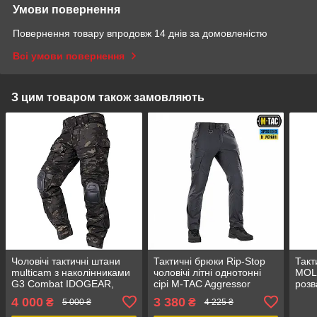
Умови повернення
Повернення товару впродовж 14 днів за домовленістю
Всі умови повернення
З цим товаром також замовляють
Чоловічі тактичні штани
Тактичні брюки Rip-Stop
Такт
multicam з наколінниками
чоловічі літні однотонні
MOL
G3 Combat IDOGEAR,
сірі M-TAC Aggressor
розв
брюки камуфляж Rip Stop
Summer Flex, розмір
війс
4 000
3 380
₴
₴
5 000 ₴
4 225 ₴
чорні,
36/36, рип-стоп матеріал
GRA