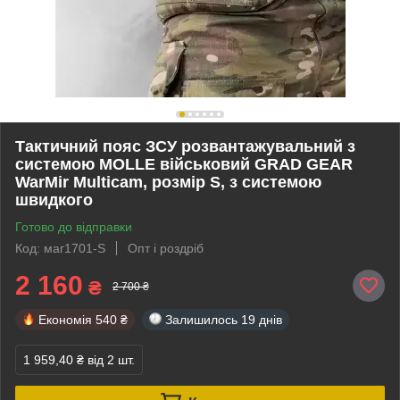
Тактичний пояс ЗСУ розвантажувальний з
системою MOLLE військовий GRAD GEAR
WarMir Multicam, розмір S, з системою
швидкого
Готово до відправки
Код: маг1701-S
Опт і роздріб
2 160
₴
2 700 ₴
Економія
540 ₴
Залишилось
19 днів
1 959,40 ₴
від 2 шт.