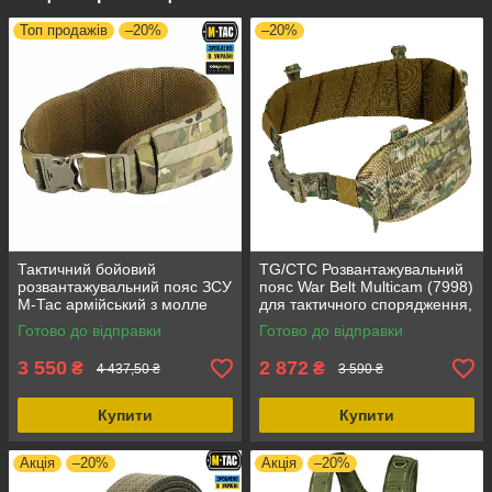
Топ продажів
–20%
–20%
Тактичний бойовий
TG/CTC Розвантажувальний
розвантажувальний пояс ЗСУ
пояс War Belt Multicam (7998)
М-Тас армійський з молле
для тактичного спорядження,
War belt ARMOR, колір -
з стропами MOLLE, 95-150
Готово до відправки
Готово до відправки
мультикам, розмір XS/S,
см, армійський
матеріал
3 550
2 872
₴
₴
4 437,50 ₴
3 590 ₴
Купити
Купити
Акція
–20%
Акція
–20%