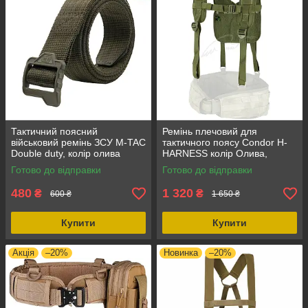
Тактичний поясний
Ремінь плечовий для
військовий ремінь ЗСУ M-TAC
тактичного поясу Condor H-
Double duty, колір олива
HARNESS колір Олива,
1150, довжина 1150 мм, стан
матеріал нейлон, оливковий
Готово до відправки
Готово до відправки
новий
колір
480
1 320
₴
₴
600 ₴
1 650 ₴
Купити
Купити
Акція
–20%
Новинка
–20%