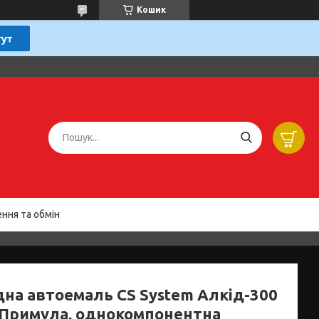
Кошик
ння та обмін
дна автоемаль CS System Алкід-300
л Примула, однокомпонентна