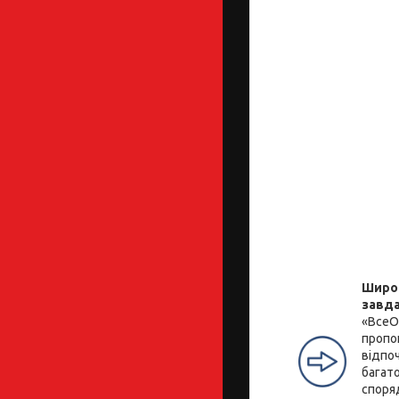
Широк
завд
«ВсеО
пропо
відпоч
багато
споря