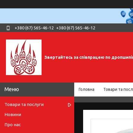
+380 (67) 565-46-12
+380 (67) 565-46-12
Звертайтесь за співпрацею по дропшипі
Головна
Товари та посл
Товари та послуги
Новини
Про нас