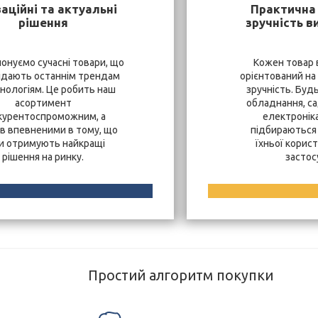
аційні та актуальні
Практична 
рішення
зручність в
онуємо сучасні товари, що
Кожен товар 
ідають останнім трендам
орієнтований на
хнологіям. Це робить наш
зручність. Буд
асортимент
обладнання, са
курентоспроможним, а
електроніка
ів впевненими в тому, що
підбираються 
и отримують найкращі
їхньої корист
рішення на ринку.
застос
Простий алгоритм покупки