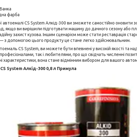
 Банка
дна фарба
ї автоемалі CS System Алкід-300 ви зможете самостійно оновити з
д, якщо ви вирішили підготувати машину до дачного сезону або пла
дійну захист кузова. Іншим сценарієм може стати реставрація стар
— з допомогою цього продукту це стане легко здійснювальним.
оемаль CS System, ви можете бути впевнені у високій якості та над
професіоналами, так і любителями, про що свідчать численні позит
дні характеристики, вона стане відмінним вибором для вашого автом
CS System Алкід-300 0,8 л Примула