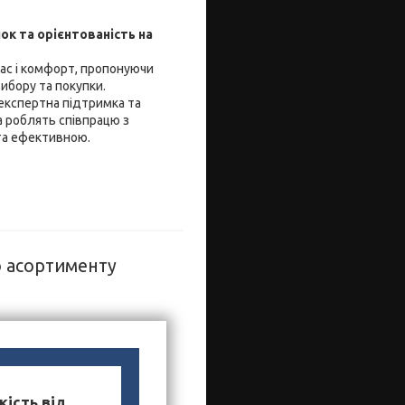
ок та орієнтованість на
час і комфорт, пропонуючи
ибору та покупки.
 експертна підтримка та
 роблять співпрацю з
та ефективною.
о асортименту
кість від