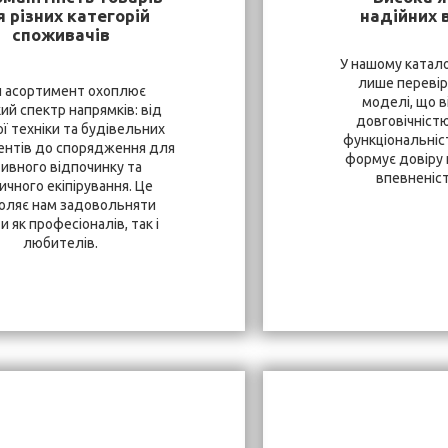
 різних категорій
надійних 
споживачів
У нашому катало
лише перевір
 асортимент охоплює
моделі, що в
ий спектр напрямків: від
довговічністю
ї техніки та будівельних
функціональніст
ентів до спорядження для
формує довіру к
тивного відпочинку та
впевненість
ичного екіпірування. Це
оляє нам задовольняти
и як професіоналів, так і
любителів.