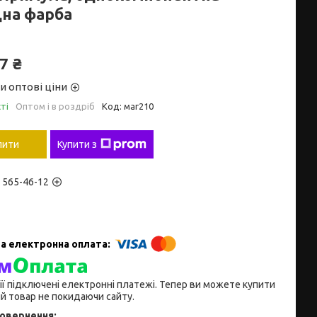
дна фарба
7 ₴
и оптові ціни
ті
Оптом і в роздріб
Код:
маг210
пити
Купити з
) 565-46-12
ії підключені електронні платежі. Тепер ви можете купити
й товар не покидаючи сайту.