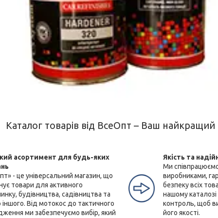
Каталог товарів від ВсеОпт – Ваш найкращий 
ий асортимент для будь-яких
Якість та надій
ань
Ми співпрацюємо
пт» - це універсальний магазин, що
виробниками, га
нує товари для активного
безпеку всіх тов
инку, будівництва, садівництва та
нашому каталозі
 іншого. Від мотокос до тактичного
контроль, щоб ви
дження ми забезпечуємо вибір, який
його якості.