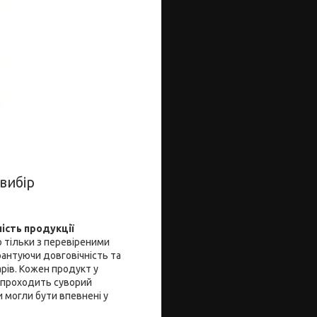
вибір
ність продукції
 тільки з перевіреними
рантуючи довговічність та
арів. Кожен продукт у
 проходить суворий
 могли бути впевнені у