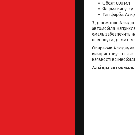
Обсяг: 800 мл
Форма випуску:
Тип фарби: Алкі
З допомогою Алкідно
автомобіля. Наприкла
емаль забезпечить на
повернути до життя 
Обираючи Алкідну авт
використовується як 
наявності всі необхі
Алкідна автоемаль 