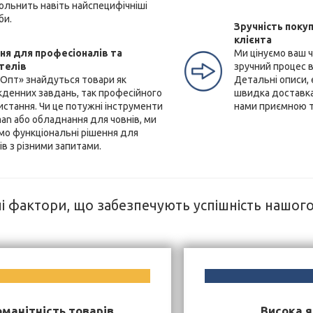
ольнить навіть найспецифічніші
би.
Зручність покуп
клієнта
ня для професіоналів та
Ми цінуємо ваш 
телів
зручний процес в
еОпт» знайдуться товари як
Детальні описи,
кденних завдань, так професійного
швидка доставка
истання. Чи це потужні інструменти
нами приємною 
an або обладнання для човнів, ми
мо функціональні рішення для
ів з різними запитами.
і фактори, що забезпечують успішність нашог
оманітність товарів
Висока я