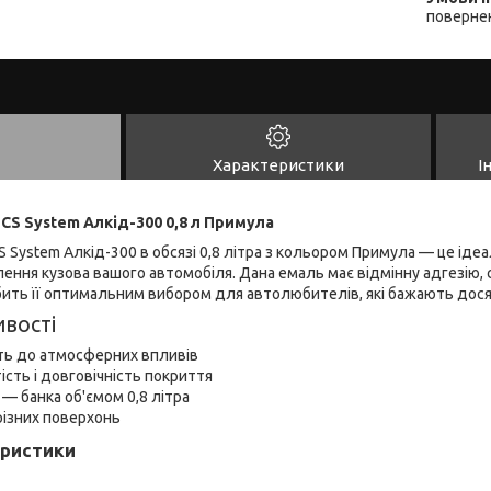
повернен
Характеристики
І
CS System Алкід-300 0,8 л Примула
 System Алкід-300 в обсязі 0,8 літра з кольором Примула — це іде
ення кузова вашого автомобіля. Дана емаль має відмінну адгезію, ст
бить її оптимальним вибором для автолюбителів, які бажають дося
вості
сть до атмосферних впливів
ість і довговічність покриття
 — банка об'ємом 0,8 літра
різних поверхонь
еристики