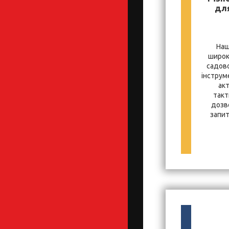
для
Наш
широк
садово
інструм
ак
такт
дозв
запит