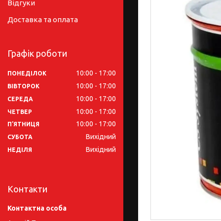
Відгуки
Доставка та оплата
Графік роботи
10:00
17:00
ПОНЕДІЛОК
10:00
17:00
ВІВТОРОК
10:00
17:00
СЕРЕДА
10:00
17:00
ЧЕТВЕР
10:00
17:00
ПʼЯТНИЦЯ
Вихідний
СУБОТА
Вихідний
НЕДІЛЯ
Контакти