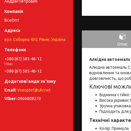
Андрій Петрович
ВсеОпт
вул. Соборна 430, Рівне, Україна
Опис
+380 (67) 565-46-12
Алкідна автоемаль 
Viber
Алкідна автоемаль CS
+380 (67) 565-46-12
відновлення та оновл
довговічність, що ро
Ключові можли
Vseoptef@ukr.net
Відмінна стійкі
0966808270
Висока укривист
Зручна упаковка
Підходить для 
Технічні характ
Колір: Примула