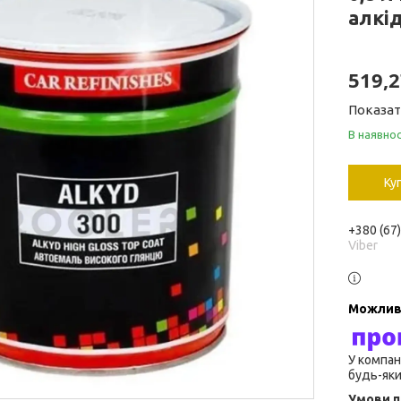
алкі
519,2
Показат
В наявнос
Ку
+380 (67
Viber
У компан
будь-яки