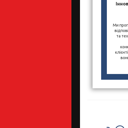
Іннов
Ми проп
відпов
та те
кон
клієнт
вон