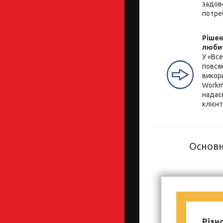
задов
потре
Рішен
люби
У «Вс
повся
викор
Workm
надає
клієнт
Основн
Різн