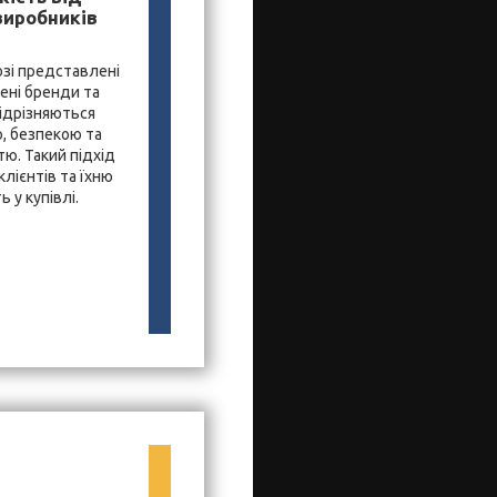
виробників
зі представлені
ені бренди та
ідрізняються
, безпекою та
ю. Такий підхід
лієнтів та їхню
 у купівлі.