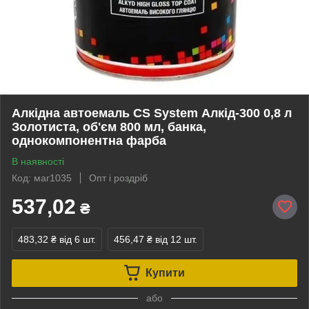
Алкідна автоемаль CS System Алкід-300 0,8 л
Золотиста, об'єм 800 мл, банка,
однокомпонентна фарба
В наявності
Код: маг1035
Опт і роздріб
537,02
₴
483,32 ₴
від 6 шт.
456,47 ₴
від 12 шт.
Купити
або