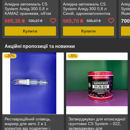
Алкідна автоемаль CS
Алкідна автоемаль CS
Алкі
System Алкід-300 0,8 л
System Алкід-300 0,8 л
Syst
KAMAZ оранжева, об'єм
Синій, однокомпонентна
Яшм
800 мл, однокомпонентна
алкідна фарба, банка 800
алкі
665,35
565,70
700
₴
₴
700,37 ₴
595,47 ₴
алкідна фарба
мл
мл
Купити
Купити
Акційні пропозиції та новинки
–20%
–5%
Реставраційний олівець,
Затверджувач для епоксидної
маркер для авто 2 в 1
грунтовки CS System – 022,
коректор від подряпин і
затверджувач для