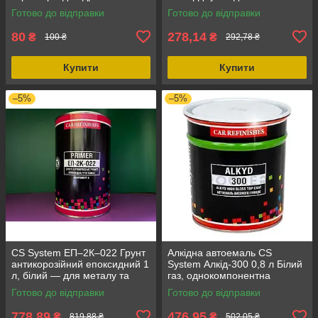
сколів 20 мл. Порожній.
двокомпонентного
Готово до відправки
Готово до відправки
Оптом 20 мл. Тип - Олівець;
праймера.об'єм 0.250 мл
80
278,14
₴
₴
100 ₴
292,78 ₴
Купити
Купити
–5%
–5%
CS System ЕП–2К–022 Грунт
Алкідна автоемаль CS
антикорозійний епоксидний 1
System Алкід-300 0,8 л Білий
л, білий — для металу та
газ, однокомпонентна
авто перед фарбуванням,
алкідна фарба
Готово до відправки
Готово до відправки
двокомпонентний
778,89
476,95
₴
₴
819,88 ₴
502,05 ₴