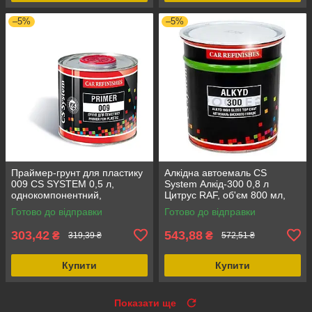
–5%
–5%
Праймер-грунт для пластику
Алкідна автоемаль CS
009 CS SYSTEM 0,5 л,
System Алкід-300 0,8 л
однокомпонентний,
Цитрус RAF, об'єм 800 мл,
акриловий, для професійного
форма випуску банка
Готово до відправки
Готово до відправки
використання
303,42
543,88
₴
₴
319,39 ₴
572,51 ₴
Купити
Купити
Показати ще