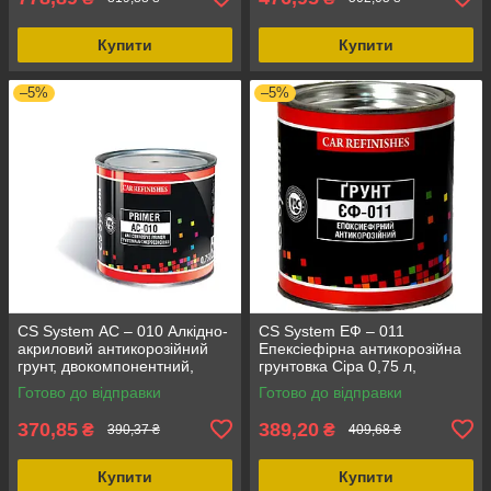
Купити
Купити
–5%
–5%
CS System АС – 010 Алкідно-
CS System ЕФ – 011
акриловий антикорозійний
Епексіефірна антикорозійна
грунт, двокомпонентний,
грунтовка Сіра 0,75 л,
об'єм 0.75 л
однокомпонентна, 1 л
Готово до відправки
Готово до відправки
370,85
389,20
₴
₴
390,37 ₴
409,68 ₴
Купити
Купити