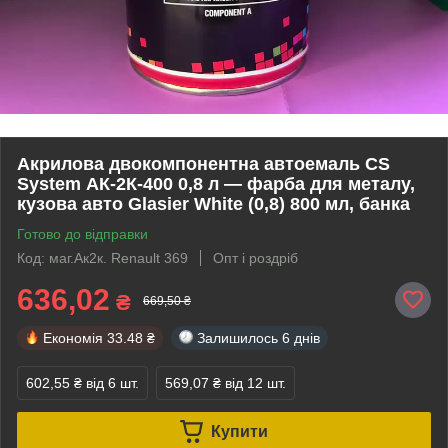
Акрилова двокомпонентна автоемаль CS
System АК-2К-400 0,8 л — фарба для металу,
кузова авто Glasier White (0,8) 800 мл, банка
Готово до відправки
Код: маг.Ак2к. Renault 369
Опт і роздріб
636,02
₴
669,50 ₴
Економія
33.48 ₴
Залишилось
6 днів
602,55 ₴
від 6 шт.
569,07 ₴
від 12 шт.
Купити