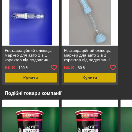
Реставраційний олівець,
Реставраційний олівець,
маркер для авто 2 в 1
маркер для авто 2 в 1
коректор від подряпин і
коректор від подряпин і
сколів 20 мл. Порожній.
відколи 10 мл і. Пустий.
80
64
₴
₴
100 ₴
80 ₴
Оптом 20 мл. Тип -
Оптом
Олівець;
Купити
Купити
Подібні товари компанії