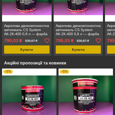
Акрилова двокомпонентна
Акрилова двокомпонентна
Акри
автоемаль CS System
автоемаль CS System
авто
АК-2К-400 0,8 л — фарба
АК-2К-400 0,8 л — фарба
АК-2
для металу, кузова авто
для металу, кузова авто
для 
795,03
795,03
795
₴
₴
836,87 ₴
836,87 ₴
Апельсин KAMAZ, 800 мл
KAMAZ оранжева, 800 мл
Грен
Купити
Купити
Акційні пропозиції та новинки
–5%
–5%