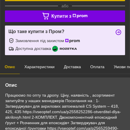
або
Купити з
Що таке купити з Пром?
Замовлення під захистом
Доступна доставка
Опис
Характеристики
Доставка
Оплата
Умови п
Опис
Працюємо по опту та дропу. Ціну, наявність , асортимент
запитуйте у наших менеджерів Посилання на : 1-
Затверджувач для акрилових автоемалей CS System – 418,
425, 435 https://vseoptef.com/ua/p2558252286-otverditel-dlya-
akrilovyh.html 2-КОМПЛЕКТ. Двокомпонентний епоксидний
ґрунт + Розчинник для епоксидів+ Затверджувач для
епоксидної ґрунтовки https://vseoptef.com/ua/p2565259490-