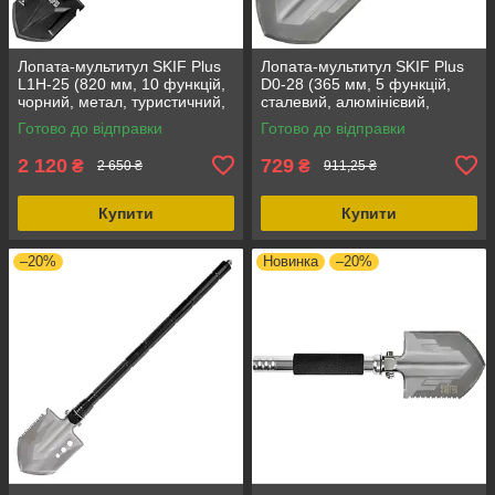
Лопата-мультитул SKIF Plus
Лопата-мультитул SKIF Plus
L1H-25 (820 мм, 10 функцій,
D0-28 (365 мм, 5 функцій,
чорний, метал, туристичний,
сталевий, алюмінієвий,
тактичний)
туристичний, тактичний)
Готово до відправки
Готово до відправки
2 120
729
₴
₴
2 650 ₴
911,25 ₴
Купити
Купити
–20%
Новинка
–20%