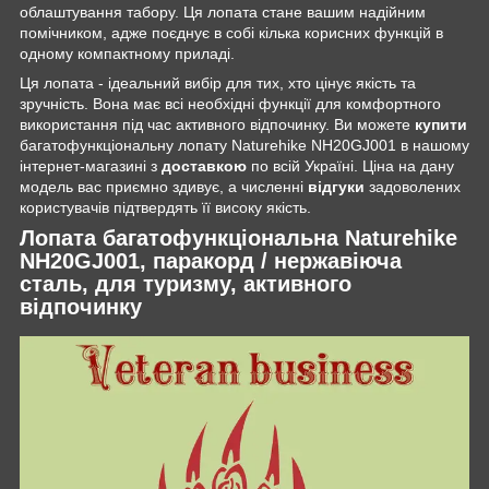
облаштування табору. Ця лопата стане вашим надійним
помічником, адже поєднує в собі кілька корисних функцій в
одному компактному приладі.
Ця лопата - ідеальний вибір для тих, хто цінує якість та
зручність. Вона має всі необхідні функції для комфортного
використання під час активного відпочинку. Ви можете
купити
багатофункціональну лопату Naturehike NH20GJ001 в нашому
інтернет-магазині з
доставкою
по всій Україні. Ціна на дану
модель вас приємно здивує, а численні
відгуки
задоволених
користувачів підтвердять її високу якість.
Лопата багатофункціональна Naturehike
NH20GJ001, паракорд / нержавіюча
сталь, для туризму, активного
відпочинку