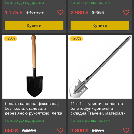
Готово до відправки
Готово до відправки
см х 25 см
1 175
2 980
₴
₴
1 468,75 ₴
3 725 ₴
Купити
Купити
–20%
–20%
Лопата саперна фіксована,
11 в 1 - Туристична лопата
без чохла, сталевa, з
багатофункціональна
дерев'яною рукояткою, легка
складна Traveler, матеріал -
та компактна
нержавіюча сталь, розмір -
Готово до відправки
Готово до відправки
760
650
1 800
₴
₴
812,50 ₴
2 250 ₴