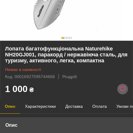
Лопата багатофункціональна Naturehike
NH20GJ001, паракорд / нержавіюча сталь, для
туризму, активного, легка, компактна
Немає в наявності
Код: 00016927595744666
Роздріб
1 000
₴
Опис
Характеристики
Доставка
Оплата
Умови п
Опис