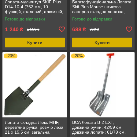
Лопата-мультитул SKIF Plus
Багатофункціональна Лопата
D14-10-4 (762 мм, 10
Skif Plus Mouse штикова
функцій, сталевий, алюміній,
саперна складна лопатка,
розбірна конструкція)
чорний, алюміній, 365 мм
Готово до відправки
Готово до відправки
1 240
688
₴
₴
1 550 ₴
860 ₴
Купити
Купити
–20%
–20%
Лопата складна Люкс MHF,
BCA Лопата B-2 EXT,
дерев'яна ручка, розмір леза
довжина ручки: 42/59 см,
21 х 15,5 см, загальна
довжина лопати: 61/79 см,
довжина 60 см, туристична
вага: 723 г, розміри совка: 28