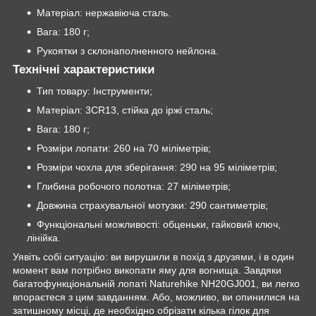
Матеріал: нержавіюча сталь.
Вага: 180 г;
Рукоятки з склонаполненного нейлона.
Технічні характеристики
Тип товару: Інструменти;
Матеріал: 3CR13, стійка до іржі сталь;
Вага: 180 г;
Розміри лопати: 260 на 70 міліметрів;
Розміри чохла для зберігання: 290 на 95 міліметрів;
Глибина робочого полотна: 27 міліметрів;
Довжина страхувальної мотузки: 290 сантиметрів;
Функціональні можливості: обценьки, гайковий ключ,
лінійка.
Уявіть собі ситуацію: ви вирушили в похід з друзями, і в один
момент вам потрібно викопати яму для вогнища. Завдяки
багатофункціональній лопаті Naturehike NH20GJ001, ви легко
впораєтеся з цим завданням. Або, можливо, ви опинилися на
затишному місці, де необхідно обрізати кілька гілок для