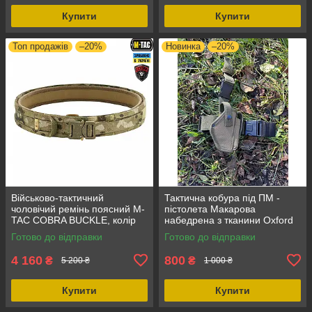
Купити
Купити
Топ продажів
–20%
Новинка
–20%
Військово-тактичний
Тактична кобура під ПМ -
чоловічий ремінь поясний M-
пістолета Макарова
TAC COBRA BUCKLE, колір
набедрена з тканини Oxford
мультикам розмір XL/XXL,
(поясна скоба) Олива,
Готово до відправки
Готово до відправки
міцний і надійний
кріплення на пояс, 2
відділення
4 160
800
₴
₴
5 200 ₴
1 000 ₴
Купити
Купити