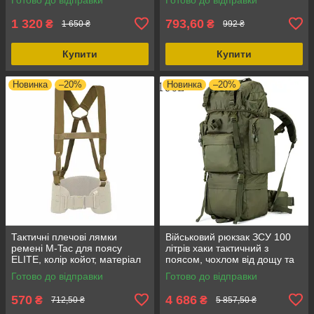
колір
MOLLE
1 320
793,60
₴
₴
1 650 ₴
992 ₴
Купити
Купити
Новинка
–20%
Новинка
–20%
Тактичні плечові лямки
Військовий рюкзак ЗСУ 100
ремені M-Tac для поясу
літрів хаки тактичний з
ELITE, колір койот, матеріал
поясом, чохлом від дощу та
MIL-SPEC, 4 точки кріплення
системою Molle Strength
Готово до відправки
Готово до відправки
knight
570
4 686
₴
₴
712,50 ₴
5 857,50 ₴