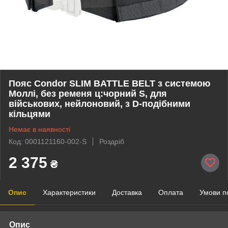
Пояс Condor SLIM BATTLE BELT з системою
Моллі, без ременя ц:чорний S, для
військових, нейлоновий, з D-подібними
кільцями
Немає в наявності
Код: 0001121160-002-S
Роздріб
2 375
₴
Опис
Характеристики
Доставка
Оплата
Умови п
Опис