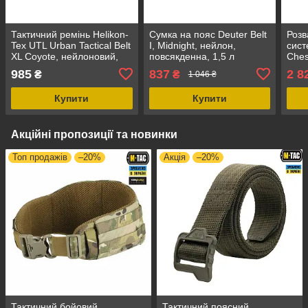
Тактичний ремінь Helikon-
Сумка на пояс Deuter Belt
Розв
Tex UTL Urban Tactical Belt
I, Midnight, нейлон,
сист
XL Coyote, нейлоновий,
повсякденна, 1,5 л
Ches
для військових
стан
985
837
2 8
₴
₴
1 046 ₴
Купити
Купити
Акційні пропозиції та новинки
Топ продажів
–20%
Акція
–20%
Тактичний бойовий
Тактичний поясний