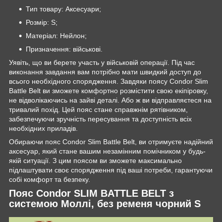
Тип товару: Аксесуари;
Розмір: S;
Матеріал: Нейлон;
Призначення: військові.
Уявіть, що ви берете участь у військовій операції. Під час
виконання завдання вам потрібно мати швидкий доступ до
всього необхідного спорядження. Завдяки поясу Condor Slim
Battle Belt ви зможете комфортно розмістити свою екіпіровку,
не відволікаючись на зайві деталі. Або ж ви відправляєтеся на
тривалий похід. Цей пояс стане справжнім рятівником,
забезпечуючи зручність пересування та доступність всіх
необхідних приладів.
Обираючи пояс Condor Slim Battle Belt, ви отримуєте надійний
аксесуар, який стане вашим незамінним помічником у будь-
якій ситуації. З цим поясом ви зможете максимально
підлаштувати своє спорядження під ваші потреби, гарантуючи
собі комфорт та безпеку.
Пояс Condor SLIM BATTLE BELT з
системою Моллі, без ременя чорний S