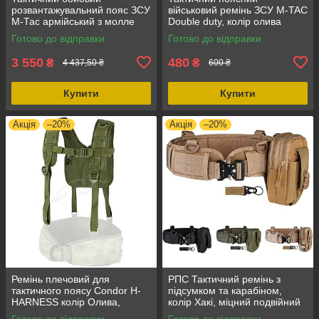
розвантажувальний пояс ЗСУ
військовий ремінь ЗСУ M-TAC
М-Тас армійський з молле
Double duty, колір олива
War belt ARMOR, колір -
1150, довжина 1150 мм, стан
Готово до відправки
Готово до відправки
мультикам, розмір XS/S,
новий
матеріал
3 550
480
₴
₴
4 437,50 ₴
600 ₴
Купити
Купити
Акція
–20%
Акція
–20%
Ремінь плечовий для
РПС Тактичний ремінь з
тактичного поясу Condor H-
підсумком та карабіном,
HARNESS колір Олива,
колір Хакі, міцний подвійний
матеріал нейлон, оливковий
нейлоновий пояс із системою
Готово до відправки
Готово до відправки