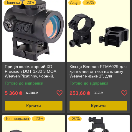
Новинка
–20%
Акція
–20%
Приціл коліматорний XD
Кільця Beeman FTMA029 для
Precision DOT 1x30 3 MOA
кріплення оптики на планку
Weaver/Picatinny, чорний,
Weaver низьке 1", для
вага 170 г
встановлення оптичного
Готово до відправки
Готово до відправки
прицілу до 40 мм
5 360
253,60
₴
₴
6 700 ₴
317 ₴
Купити
Купити
Топ продажів
–20%
–20%