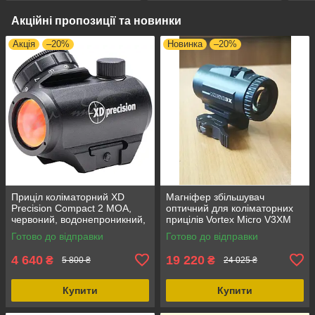
Акційні пропозиції та новинки
Акція
–20%
Новинка
–20%
Приціл коліматорний XD
Магніфер збільшувач
Precision Compact 2 MOA,
оптичний для коліматорних
червоний, водонепроникний,
прицілів Vortex Micro V3XM
для полювання та стрільби
на планку Пікатінні,
Готово до відправки
Готово до відправки
трьохкратний
4 640
19 220
₴
₴
5 800 ₴
24 025 ₴
Купити
Купити