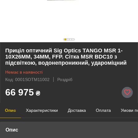
Приціл оптичний Sig Optics TANGO MSR 1-
10X26MM, 34MM, FFP. Сітка MSR BDC10 з
підсвіткою, водонепроникний, удароміцний
Немає в наявності
Код: 0001SOTM11002
Роздріб
66 975
₴
Опис
Характеристики
Доставка
Оплата
Умови п
Опис