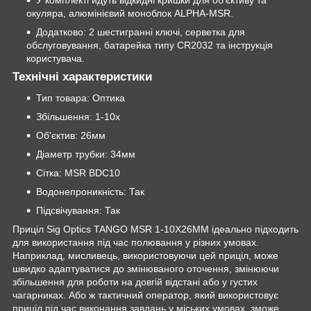
У комплекті йдуть відкидні кришки для об'єктиву та
окуляра, алюмінієвий моноблок ALPHA-MSR.
Додатково: 2 шестигранні ключі, серветка для
обслуговування, батарейка типу CR2032 та інструкція
користувача.
Технічні характеристики
Тип товара: Оптика
Збільшення: 1-10x
Об'єктив: 26мм
Діаметр трубки: 34мм
Сітка: MSR BDC10
Водонепроникність: Так
Підсвічування: Так
Приціл Sig Optics TANGO MSR 1-10X26MM ідеально підходить
для використання під час полювання у різних умовах.
Наприклад, мисливець, використовуючи цей приціл, може
швидко адаптуватися до змінюваного оточення, змінюючи
збільшення для роботи на довгій відстані або у густих
чагарниках. Або ж тактичний оператор, який використовує
приціл під час виконання завдань у міських умовах, зможе