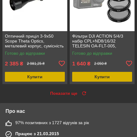
Оптичний приціл 3-9x50
Фільтри DJI ACTION 5/4/3
Scope Theta Optics,
набір CPL+ND8/16/32
металевий корпус, сумісність
TELESIN OA-FLT-005,
RIS 22 мм, діаметр об'єктиву
алюміній, оптичне скло
Готово до відправки
Готово до відправки
50 мм
Schottag, поляризаційний
2 385
1 640
₴
₴
2 981,25 ₴
2 050 ₴
Купити
Купити
Показати ще
Про нас
97% позитивних з 1727 відгуків за рік
Працює з 21.03.2015